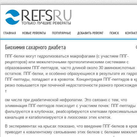
ГЛАВНАЯ
НОВЫЕ РЕФЕРАТЫ
ПОПУЛЯРНЫЕ
ДОБАВИТЬ РЕФЕРАТ
ПОИСК
КОНТАК
Биохимия сахарного диабета
ППГ-белки могут гидролизоваться макрофагами (с участием ППГ-
рецепторов) или межклеточными протеолитическими системами с
образованием ППГ-пептидов, часто длиной около 30 аминокислотных
остатков. ППГ-белки, и особенно образующиеся в результате их гидр
ППГ-пептиды, попадают и в кровоток. Концентрация ППГ-пептидов в к
резко повышается при почечной недостаточности разного происхожде
т
ом числе при диабетической нефропатии. Это связано с тем, что
элиминация ППГ-пептидов поисходит с участием почек: ППГ-пептиды
фильтруются в клубочках, реабсорбируются клетками проксимальны
канальцев и катаболизируются в лизосомах этих клеток.
В экспериментах на крысах показано, что введение ППГ-белков в кро
приводит к ковалентному связыванию этих белков с белками межклет