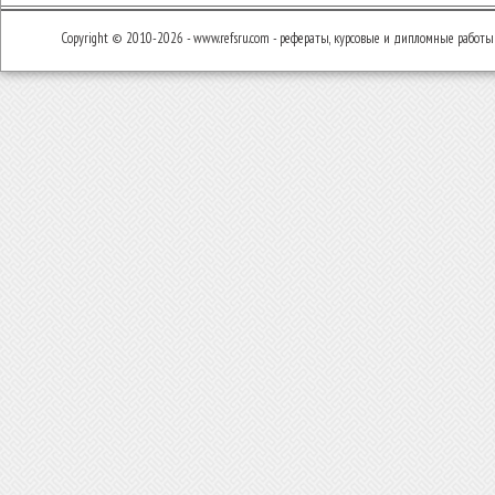
Copyright © 2010-2026 - www.refsru.com - рефераты, курсовые и дипломные работы