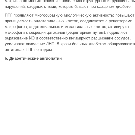
матрикса во многих тканях и к появлению структурных и функционал
нарушений, сходных с теми, которые бывают при сахарном диабете.
ППГ проявляют многообразную биологическую активность: повышают
проницаемость эндотелиальных клеток, соединяются с рецепторами
макрофагов, эндотелиальных и мезангиальных клеток, активируют
макрофаги к секреции цитокинов (рецепторным путем), подавляют
образование NO и соответственно ингибируют расширение сосудов,
усиливают окисление ЛНП. В крови больных диабетом обнаруживают
антитела к ППГ-пептидам.
6. Диабетические ангиопатии