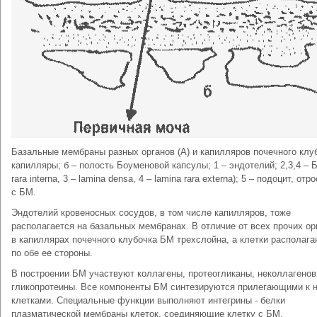
Базальные мембраны разных органов (А) и капилляров почечного клуб
капилляры; б – полость Боуменовой капсулы; 1 – эндотелий; 2,3,4 – Б
rara interna, 3 – lamina densa, 4 – lamina rara externa); 5 – подоцит, 
с БМ.
Эндотелий кровеносных сосудов, в том числе капилляров, тоже
располагается на базальных мембранах. В отличие от всех прочих ор
в капиллярах почечного клубочка БМ трехслойна, а клетки располаг
по обе ее стороны.
В построении БМ участвуют коллагены, протеогликаны, неколлагено
гликопротеины. Все компоненты БМ синтезируются прилегающими к 
клетками. Специальные функции выполняют интегрины - белки
плазматической мембраны клеток, соединяющие клетку с БМ.