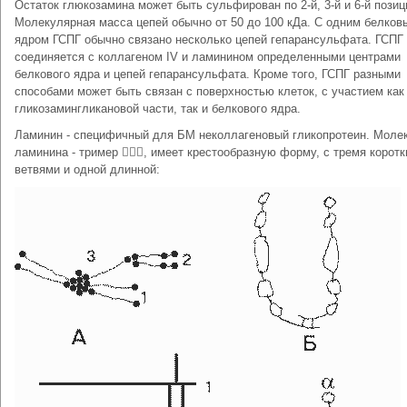
Остаток глюкозамина может быть сульфирован по 2-й, 3-й и 6-й позиц
Молекулярная масса цепей обычно от 50 до 100 кДа. С одним белков
ядром ГСПГ обычно связано несколько цепей гепарансульфата. ГСПГ
соединяется с коллагеном IV и ламинином определенными центрами
белкового ядра и цепей гепарансульфата. Кроме того, ГСПГ разными
способами может быть связан с поверхностью клеток, с участием как
гликозамингликановой части, так и белкового ядра.
Ламинин - специфичный для БМ неколлагеновый гликопротеин. Моле
ламинина - тример , имеет крестообразную форму, с тремя корот
ветвями и одной длинной: