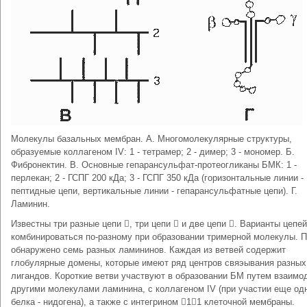
Молекулы базальных мембран. А. Многомолекулярные структуры,
образуемые коллагеном IV: 1 - тетрамер; 2 - димер; 3 - мономер. Б.
Фибронектин. В. Основные гепарансульфат-протеогликаны БМК: 1 -
перлекан; 2 - ГСПГ 200 кДа; 3 - ГСПГ 350 кДа (горизонтальные линии -
пептидные цепи, вертикальные линии - гепарансульфатные цепи). Г.
Ламинин.
Известны три разные цепи , три цепи  и две цепи . Варианты цепей
комбинироваться по-разному при образовании тримерной молекулы. П
обнаружено семь разных ламининов. Каждая из ветвей содержит
глобулярные домены, которые имеют ряд центров свяэывания разных
лигандов. Короткие ветви участвуют в образовании БМ путем взаимо
другими молекулами ламинина, с коллагеном IV (при участии еще од
белка - нидогена), а также с интегрином 11 клеточной мембраны.