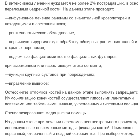
В интенсивном лечении нуждается не более 2% пострадавших, в осн
переломами бедренной кости. На данном этапе проводят:
—инфузионное лечение раненым со значительной кровопотерей и
находящимся в состоянии шока;
—рентгенологическое обследование;
—первичную хирургическую обработку обширных ран мягких тканей и
открытых переломов;
—подкожные фасциотомии костно-фасциальных футляров
при выраженном или нарастающем отеке сегмента;
—пункции крупных суставов при повреждениях;
—вправление вывихов;
Остеосинтез отломков костей на данном этапе выполнять запрещаетс
Иммобилизацию конечностей осуществляют гипсовыми лангетными
повязками или табельными шинами, укрепленными гипсовыми кольца
Специализированная медицинская помощь
На данном этапе при лечении переломов неогнестрельного происхож
используют все современные методы фиксации костей. Применяют
первичный, отсроченный и поздний остеосинтез. При выборе метода