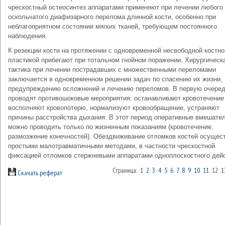
чрескостный остеосинтез аппаратами применяют при лечении любого
оскольчатого диафизарного перелома длинной кости, особенно при
неблагоприятном состоянии мягких тканей, требующем постоянного
наблюдения.
К резекции кости на протяжении с одновременной несвободной костно
пластикой прибегают при тотальном гнойном поражении. Хирургическ
тактика при лечении пострадавших с множественными переломами
заключается в одновременном решении задач по спасению их жизни,
предупреждению осложнений и лечению переломов. В первую очере
проводят противошоковые мероприятия: останавливают кровотечение
восполняют кровопотерю, нормализуют кровообращение, устраняют
причины расстройства дыхания. В этот период оперативные вмешате
можно проводить только по жизненным показаниям (кровотечение,
размозжение конечностей). Обездвиживание отломков костей осущес
простыми малотравматичными методами, в частности чрескостной
фиксацией отломков стержневыми аппаратами одноплоскостного дейс
Страница:
1
2
3
4
5
6
7
8
9
10
11
12
1
Скачать реферат