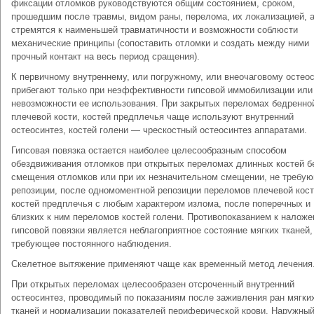
фиксации отломков руководствуются общим состоянием, сроком,
прошедшим после травмы, видом раны, перелома, их локализацией, а
стремятся к наименьшей травматичности и возможности соблюсти
механические принципы (сопоставить отломки и создать между ними
прочный контакт на весь период сращения).
К первичному внутреннему, или погружному, или внеочаговому остео
прибегают только при неэффективности гипсовой иммобилизации или
невозможности ее использования. При закрытых переломах бедренно
плечевой кости, костей предплечья чаще используют внутренний
остеосинтез, костей голени — чрескостный остеосинтез аппаратами.
Гипсовая повязка остается наиболее целесообразным способом
обездвиживания отломков при открытых переломах длинных костей б
смещения отломков или при их незначительном смещении, не требу
репозиции, после одномоментной репозиции переломов плечевой кост
костей предплечья с любым характером излома, после поперечных и
близких к ним переломов костей голени. Противопоказанием к налож
гипсовой повязки является неблагоприятное состояние мягких тканей,
требующее постоянного наблюдения.
Скелетное вытяжение применяют чаще как временный метод лечения
При открытых переломах целесообразен отсроченный внутренний
остеосинтез, проводимый по показаниям после заживления ран мягки
тканей и нормализации показателей периферической крови. Наружны