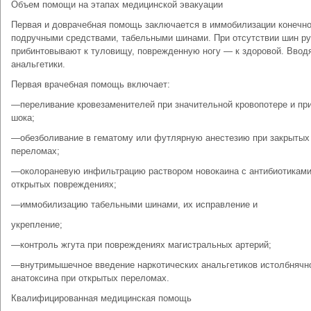
Объем помощи на этапах медицинской эвакуации
Первая и доврачебная помощь заключается в иммобилизации конечн
подручными средствами, табельными шинами. При отсутствии шин ру
прибинтовывают к туловищу, поврежденную ногу — к здоровой. Ввод
анальгетики.
Первая врачебная помощь включает:
—переливание кровезаменителей при значительной кровопотере и пр
шока;
—обезболивание в гематому или футлярную анестезию при закрытых
переломах;
—околораневую инфильтрацию раствором новокаина с антибиотиками
открытых повреждениях;
—иммобилизацию табельными шинами, их исправление и
укрепление;
—контроль жгута при повреждениях магистральных артерий;
—внутримышечное введение наркотических анальгетиков истолбнячн
анатоксина при открытых переломах.
Квалифицированная медицинская помощь