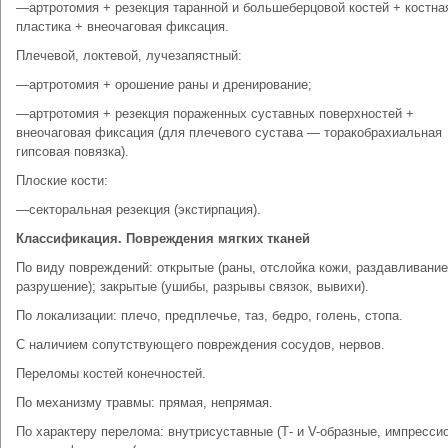
—артротомия + резекция таранной и большеберцовой костей + костна
пластика + внеочаговая фиксация.
Плечевой, локтевой, лучезапястный:
—артротомия + орошение раны и дренирование;
—артротомия + резекция пораженных суставных поверхностей +
внеочаговая фиксация (для плечевого сустава — торакобрахиальная
гипсовая повязка).
Плоские кости:
—секторальная резекция (экстирпация).
Классификация. Повреждения мягких тканей
По виду повреждений: открытые (раны, отслойка кожи, раздавливание
разрушение); закрытые (ушибы, разрывы связок, вывихи).
По локализации: плечо, предплечье, таз, бедро, голень, стопа.
С наличием сопутствующего повреждения сосудов, нервов.
Переломы костей конечностей.
По механизму травмы: прямая, непрямая.
По характеру перелома: внутрисуставные (Т- и V-образные, импресси