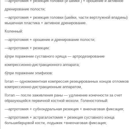
—артротомия + резекция головки (и шейки ) + орошение и активное
дренирование полости;
—артротомия + резекция головки (шейки, части вертлужной впадины)
мышечная пластика + активное дренирование.
Коленный:
—артротомия + орошение и дренирование полости;
—артротомия + резекции:
а)при поражении суставного хряща — артродезирование
компрессионно-дистракционного аппарата;
б)при поражении эпифизов:
Iэтап — одномоментная компрессия резецированных концов отломков
компрессионно-дистракционным аппаратом,
IIэтап — после заживления раны — удлинение конечности за счет
образующейся первичной костной мозоли. Голеностопный:
—артротомия + субхондральная резекция + внеочаговая фиксация;
—артротомия + астрагалэктомия + резекция суставного конца
большеберцовой кости, лодыжек +внеочаговая фиксация;