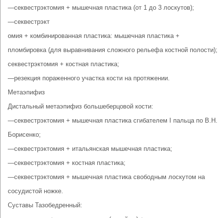
—секвестрэктомия + мышечная пластика (от 1 до 3 лоскутов);
—секвестрэкт
омия + комбинированная пластика: мышечная пластика +
пломбировка (для выравнивания сложного рельефа костной полости);
секвестрэктомия + костная пластика;
—резекция пораженного участка кости на протяжении.
Метаэпифиз
Дистальный метаэпифиз большеберцовой кости:
—секвестрэктомия + мышечная пластика сгибателем I пальца по В.Н.
Борисенко;
—секвестрэктомия + итальянская мышечная пластика;
—секвестрэктомия + костная пластика;
—секвестрэктомия + мышечная пластика свободным лоскутом на
сосудистой ножке.
Суставы Тазобедренный: