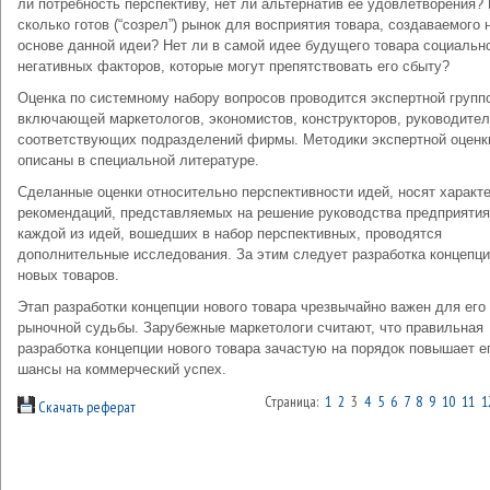
ли потребность перспективу, нет ли альтернатив ее удовлетворения?
сколько готов (“созрел”) рынок для восприятия товара, создаваемого 
основе данной идеи? Нет ли в самой идее будущего товара социальн
негативных факторов, которые могут препятствовать его сбыту?
Оценка по системному набору вопросов проводится экспертной групп
включающей маркетологов, экономистов, конструкторов, руководите
соответствующих подразделений фирмы. Методики экспертной оценк
описаны в специальной литературе.
Сделанные оценки относительно перспективности идей, носят характ
рекомендаций, представляемых на решение руководства предприятия
каждой из идей, вошедших в набор перспективных, проводятся
дополнительные исследования. За этим следует разработка концепц
новых товаров.
Этап разработки концепции нового товара чрезвычайно важен для его
рыночной судьбы. Зарубежные маркетологи считают, что правильная
разработка концепции нового товара зачастую на порядок повышает е
шансы на коммерческий успех.
Страница:
1
2
3
4
5
6
7
8
9
10
11
1
Скачать реферат