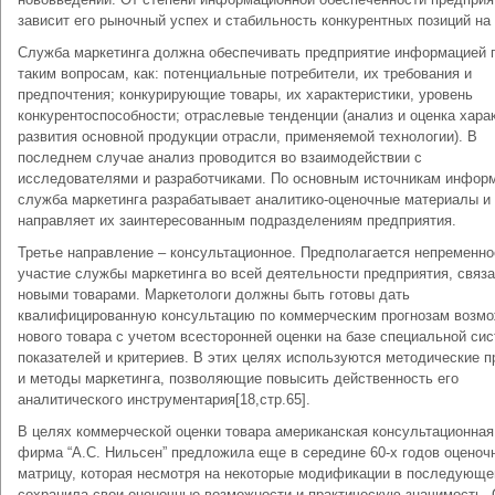
зависит его рыночный успех и стабильность конкурентных позиций на
Служба маркетинга должна обеспечивать предприятие информацией 
таким вопросам, как: потенциальные потребители, их требования и
предпочтения; конкурирующие товары, их характеристики, уровень
конкурентоспособности; отраслевые тенденции (анализ и оценка хара
развития основной продукции отрасли, применяемой технологии). В
последнем случае анализ проводится во взаимодействии с
исследователями и разработчиками. По основным источникам инфор
служба маркетинга разрабатывает аналитико-оценочные материалы и
направляет их заинтересованным подразделениям предприятия.
Третье направление – консультационное. Предполагается непременно
участие службы маркетинга во всей деятельности предприятия, связа
новыми товарами. Маркетологи должны быть готовы дать
квалифицированную консультацию по коммерческим прогнозам возм
нового товара с учетом всесторонней оценки на базе специальной си
показателей и критериев. В этих целях используются методические 
и методы маркетинга, позволяющие повысить действенность его
аналитического инструментария[18,стр.65].
В целях коммерческой оценки товара американская консультационная
фирма “А.С. Нильсен” предложила еще в середине 60-х годов оценоч
матрицу, которая несмотря на некоторые модификации в последующ
сохранила свои оценочные возможности и практическую значимость. 