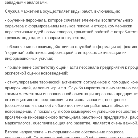
западными аналогами.
Служба маркетинга осуществляет виды работ, включающие:
- обучение персонала, которое сочетает элементы воспитательного
характера с формированием навыков поиска и отбора коммерчески
перспективных идей новых товаров, грамотной работой с потребителя
трезвым подходом к товарам-конкурентам;
- обеспечение во взаимодействии со службой информации эффектив
“подпитки” работников информацией в интересах активизации их
информационных усилий;
- привлечение соответствующей части персонала предприятия к про
экспертной оценки нововведений;
- стимулирование творческой активности сотрудников с помощью кон
ярмарок идей, деловых игр и т.п. Служба маркетинга внимательно сл
такими элементами инновационной ориентации персонала предприятия
его инициативные предложения и их использования, поощрение
(соразмерное и гласное) любого достижения работника в области
нововведений. И поскольку любое коммерчески успешное новшество 
проявление инновационного потенциала работников предприятия, раб
маркетологов, обеспечивающая его развитие, является очень важной.
Второе направление – информационное обеспечение процесса
нововведений. От степени информационной обеспеченности предприя