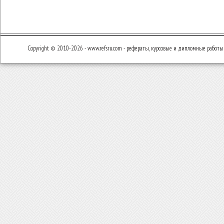
Copyright © 2010-2026 - www.refsru.com - рефераты, курсовые и дипломные работы