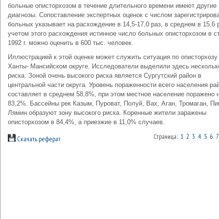
больные описторхозом в течение длительного времени имеют другие
диагнозы. Сопоставление экспертных оценок с числом зарегистриров
больных указывает на расхождение в 14,5-17,0 раз, в среднем в 15,6 
учетом этого расхождения истинное число больных описторхозом в с
1992 г. можно оценить в 600 тыс. человек.
Иллюстрацией к этой оценке может служить ситуация по описторхозу
Ханты- Мансийском округе. Исследователи выделили здесь нескольк
риска. Зоной очень высокого риска является Сургутский район в
центральной части округа. Уровень пораженности всего населения ра
составляет в среднем 58,8%, при этом местное население поражено 
83,2%. Бассейны рек Казым, Пуроват, Полуй, Вах, Аган, Тромаган, Пи
Лямин образуют зону высокого риска. Коренные жители заражены
описторхозом в 84,4%, а приезжие в 11,0% случаев.
Страница:
1
2
3
4
5
6
Скачать реферат