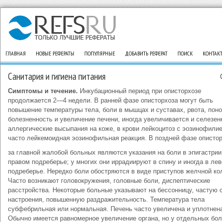
ГЛАВНАЯ
НОВЫЕ РЕФЕРАТЫ
ПОПУЛЯРНЫЕ
ДОБАВИТЬ РЕФЕРАТ
ПОИСК
КОНТАК
Санитария и гигиена питания
Симптомы и течение.
Инкубационный период при описторхозе
продолжается 2—4 недели. В ранней фазе описторхоза могут быть
повышение температуры тела, боли в мышцах и суставах, рвота, поно
болезненность и увеличение печени, иногда увеличивается и селезен
аллергические высыпания на коже, в крови лейкоцитоз с эозинофилие
часто лейкемоидная эозинофильная реакция. В поздней фазе описто
за главной жалобой больных являются указания на боли в эпигастрии
правом подреберье; у многих они иррадиируют в спину и иногда в лев
подреберье. Нередко боли обостряются в виде приступов желчной ко
Часто возникают головокружения, головные боли, диспептические
расстройства. Некоторые больные указывают на бессонницу, частую 
настроения, повышенную раздражительность. Температура тела
субфебрильная или нормальная. Печень часто увеличена и уплотнен
Обычно имеется равномерное увеличение органа, но у отдельных бо