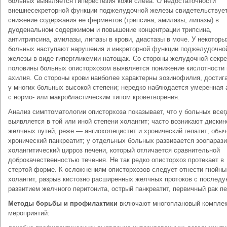
больных выявляется гиперестезия кожи слева. О недостаточности
внешнесекреторной функции поджелудочной железы свидетельствуе
снижение содержания ее ферментов (трипсина, амилазы, липазы) в
дуоденальном содержимом и повышение концентрации трипсина,
антитрипсина, амилазы, липазы в крови, диастазы в моче. У некоторы
больных наступают нарушения и инкреторной функции поджелудочно
железы в виде гипергликемии натощак. Со стороны желудочной секре
половины больных описторхозом выявляется понижение кислотности
ахилия. Со стороны крови наиболее характерны эозинофилия, дости
у многих больных высокой степени; нередко наблюдается умеренная
с нормо- или макробластическим типом кроветворения.
Анализ симптоматологии описторхоза показывает, что у больных всег
выявляется в той или иной степени холангит; часто возникают дискин
желчных путей, реже — ангиохолецистит и хронический гепатит; обыч
хронический панкреатит; у отдельных больных развивается зоопараз
холангитический цирроз печени, который отличается сравнительной
доброкачественностью течения. Не так редко описторхоз протекает в
стертой форме. К осложнениям описторхозов следует отнести гнойны
холангит, разрыв кистозно расширенных желчных протоков с послед
развитием желчного перитонита, острый панкреатит, первичный рак пе
Методы борьбы и профилактики
включают многоплановый компле
мероприятий: