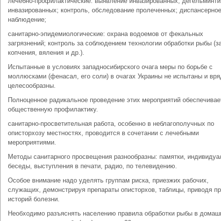
лечебно-профилактические: выявление инвазированных; дегельминти
инвазированных; контроль, обследование пролеченных; диспансерно
наблюдение;
санитарно-эпидемиологические: охрана водоемов от фекальных
загрязнений; контроль за соблюдением технологии обработки рыбы (з
копчения, вяления и др.).
Испытанные в условиях западносибирского очага меры по борьбе с
моллюсками (фенасал, его соли) в очагах Украины не испытаны и вря
целесообразны.
Полноценное радикальное проведение этих мероприятий обеспечивае
общественную профилактику.
санитарно-просветительная работа, особенно в неблагополучных по
описторхозу местностях, проводится в сочетании с лечебными
мероприятиями.
Методы санитарного просвещения разнообразны: памятки, индивиду
беседы, выступления в печати, радио, по телевидению.
Особое внимание надо уделять группам риска, приезжих рабочих,
служащих, демонстрируя препараты описторхов, таблицы, приводя п
историй болезни.
Необходимо разъяснять населению правила обработки рыбы в домаш