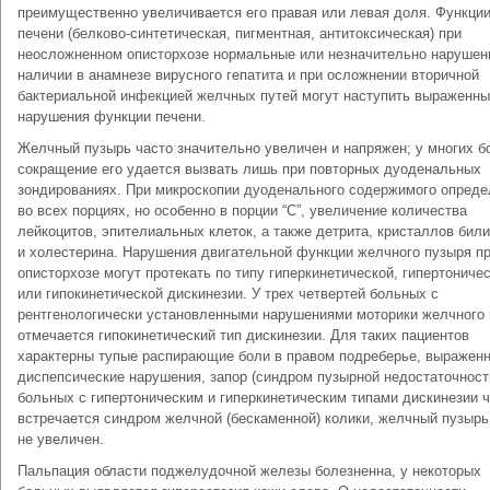
преимущественно увеличивается его правая или левая доля. Функци
печени (белково-синтетическая, пигментная, антитоксическая) при
неосложненном описторхозе нормальные или незначительно нарушен
наличии в анамнезе вирусного гепатита и при осложнении вторичной
бактериальной инфекцией желчных путей могут наступить выраженн
нарушения функции печени.
Желчный пузырь часто значительно увеличен и напряжен; у многих 
сокращение его удается вызвать лишь при повторных дуоденальных
зондированиях. При микроскопии дуоденального содержимого опреде
во всех порциях, но особенно в порции “С”, увеличение количества
лейкоцитов, эпителиальных клеток, а также детрита, кристаллов бил
и холестерина. Нарушения двигательной функции желчного пузыря п
описторхозе могут протекать по типу гиперкинетической, гипертониче
или гипокинетической дискинезии. У трех четвертей больных с
рентгенологически установленными нарушениями моторики желчного
отмечается гипокинетический тип дискинезии. Для таких пациентов
характерны тупые распирающие боли в правом подреберье, выражен
диспепсические нарушения, запор (синдром пузырной недостаточности
больных с гипертоническим и гиперкинетическим типами дискинезии 
встречается синдром желчной (бескаменной) колики, желчный пузырь
не увеличен.
Пальпация области поджелудочной железы болезненна, у некоторых