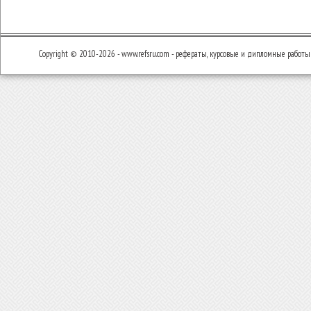
Copyright © 2010-2026 - www.refsru.com - рефераты, курсовые и дипломные работы