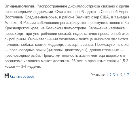
Эпидемиология.
Распространение дифиллоботриоза связано с круп
пресноводными водоемами. Очаги его преобладают в Северной Европ
Восточном Средиземноморье, в районе Великих озер США, в Канаде 
Аляске. В России заболевание регистрируется преимущественно в Ка
Красноярском крае, на Кольском полуострове. Заражение человека
происходит при употреблении свежей, недостаточно просоленной икр
сырой рыбы. Окончательными хозяевами лентеца широкого являются
человек, собаки, кошки, медведи, лисицы, свиньи. Промежуточные хо
— пресноводные рачки (циклопы, диаптомусы), дополнительные —
пресноводные рыбы. Продолжительность жизни лентеца широкого в
организме человека может достигать 25 лет, в организме собаки 1,5-2
кошки — 3-4 недели.
Страница:
1
2
3
4
5
6
7
Скачать реферат