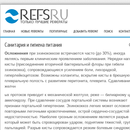
ГЛАВНАЯ
НОВЫЕ РЕФЕРАТЫ
ПОПУЛЯРНЫЕ
ДОБАВИТЬ РЕФЕРАТ
ПОИСК
КОНТАК
Санитария и гигиена питания
Осложнения
при эхинококкозе встречаются часто (до 30%), иногда
являясь первым клиническим проявлением заболевания. Нередки наг
кисты (присоединение вторичной бактериальной флоры при гибели
эхинококка), сопровождающиеся усилением боли, лихорадкой,
гиперлейкоцитозом. Возможны холангиты, вскрытие кисты в брюшную
плевральную полость с развитием перитонита, плеврита. Сдавливани
желчн
ых протоков приводит к механической желтухе, реже — билиарному ц
амилоидозу. При сдавлении сосудов портальной системы возникают
признаки портальной гипертензии. Эхинококкоз легких может осложня
повторными легочными кровотечениями, острой сердечно-сосудистой
недостаточностью. Наиболее грозным осложнением является разрыв 
который может быть спровоцирован ударом, поднятием тяжестей, гру
пальпацией. Разрыв кисты сопровождается резким болевым синдром