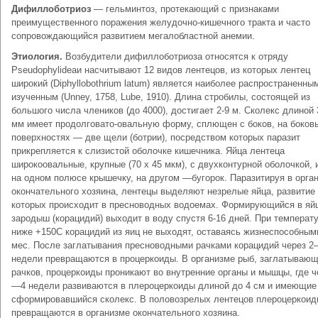
Дифиллоботриоз
— гельминтоз, протекающий с признаками
преимущественного поражения желудочно-кишечного тракта и часто
сопровождающийся развитием мегалобластной анемии.
Этиология.
Возбудители дифиллоботриоза относятся к отряду
Pseudophylideaи насчитывают 12 видов лентецов, из которых лентец
широкий (Diphyllobothrium latum) является наиболее распространенны
изученным (Unney, 1758, Lube, 1910). Длина стробилы, состоящей из
большого числа члеников (до 4000), достигает 2-9 м. Сколекс длиной
мм имеет продолговато-овальную форму, сплющен с боков, на боков
поверхностях — две щели (ботрии), посредством которых паразит
прикрепляется к слизистой оболочке кишечника. Яйца лентеца
широкоовальные, крупные (70 х 45 мкм), с двухконтурной оболочкой,
на одном полюсе крышечку, на другом —бугорок. Паразитируя в орга
окончательного хозяина, лентецы выделяют незрелые яйца, развитие
которых происходит в пресноводных водоемах. Формирующийся в яй
зародыш (корацидий) выходит в воду спустя 6-16 дней. При температ
ниже +150С корацидий из яиц не выходят, оставаясь жизнеспособным
мес. После заглатывания пресноводными рачками корацидий через 
недели превращаются в процеркоиды. В организме рыб, заглатываю
рачков, процеркоиды проникают во внутренние органы и мышцы, где ч
—4 недели развиваются в плероцеркоиды длиной до 4 см и имеющие
сформировавшийся сколекс. В половозрелых лентецов плероцеркои
превращаются в организме окончательного хозяина.