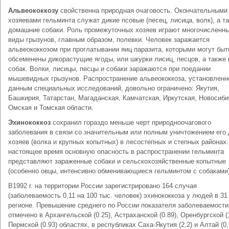
Альвеококкозу
свойственна природная очаговость. Окончательными
хозяевами гельминта служат дикие псовые (песец, лисица, волк), а т
домашние собаки. Роль промежуточных хозяев играют многочисленн
виды грызунов, главным образом, полевки. Человек заражается
альвеококкозом при проглатывании яиц паразита, которыми могут быт
обсеменены дикорастущие ягоды, или шкурки лисиц, песцов, а также
собак. Волки, лисицы, песцы и собаки заражаются при поедании
мышевидных грызунов. Распространение альвеококкоза, установленн
данным специальных исследований, довольно ограничено: Якутия,
Башкирия, Татарстан, Магаданская, Камчатская, Иркутская, Новосиби
Омская и Томская области.
Эхинококкоз
сохранил гораздо меньше черт природноочагового
заболевания в связи со значительным или полным уничтожением его 
хозяев (волка и крупных копытных) в лесостепных и степных районах.
настоящее время основную опасность в распространении гельминта
представляют зараженные собаки и сельскохозяйственные копытные
(особенно овцы, интенсивно обменивающиеся гельминтом с собаками)
В1992 г. на территории России зарегистрировано 164 случая
(заболеваемость 0,11 на 100 тыс. человек) эхинококкоза у людей в 31
регионе. Превышение среднего по России показателя заболеваемости
отмечено в Архангельской (0.25), Астраханской (0.89), Оренбургской (1
Пермской (0.93) областях, в республиках Саха-Якутия (2,2) и Алтай (0,