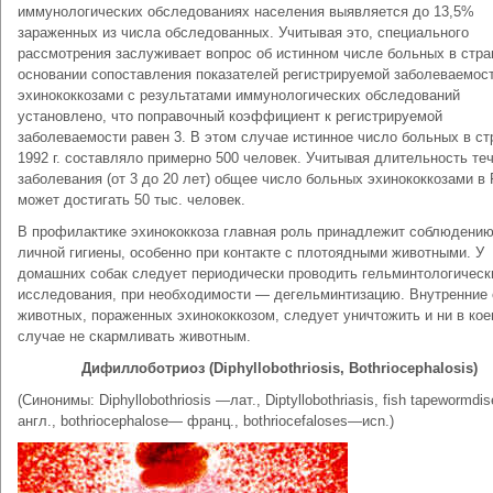
иммунологических обследованиях населения выявляется до 13,5%
зараженных из числа обследованных. Учитывая это, специального
рассмотрения заслуживает вопрос об истинном числе больных в стра
основании сопоставления показателей регистрируемой заболеваемос
эхинококкозами с результатами иммунологических обследований
установлено, что поправочный коэффициент к регистрируемой
заболеваемости равен 3. В этом случае истинное число больных в ст
1992 г. составляло примерно 500 человек. Учитывая длительность те
заболевания (от 3 до 20 лет) общее число больных эхинококкозами в
может достигать 50 тыс. человек.
В профилактике эхинококкоза главная роль принадлежит соблюдени
личной гигиены, особенно при контакте с плотоядными животными. У
домашних собак следует периодически проводить гельминтологическ
исследования, при необходимости — дегельминтизацию. Внутренние 
животных, пораженных эхинококкозом, следует уничтожить и ни в ко
случае не скармливать животным.
Дифиллоботриоз (Diphyllobothriosis, Bothriocephalosis)
(Синонимы: Diphyllobothriosis —лат., Diptyllobothriasis, fish tapewormd
англ., bothriocephalose— франц., bothriocefaloses—иcn.)