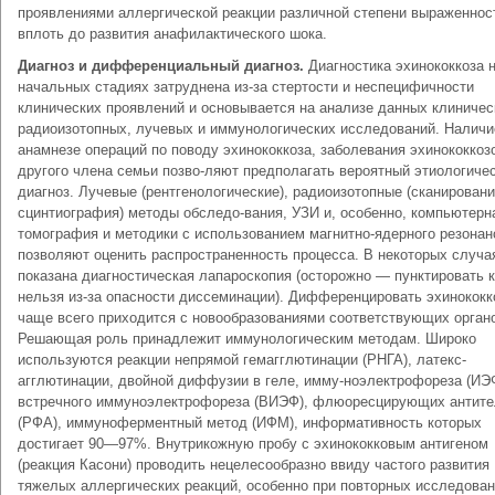
проявлениями аллергической реакции различной степени выраженнос
вплоть до развития анафилактического шока.
Диагноз и дифференциальный диагноз.
Диагностика эхинококкоза 
начальных стадиях затруднена из-за стертости и неспецифичности
клинических проявлений и основывается на анализе данных клиничес
радиоизотопных, лучевых и иммунологических исследований. Наличи
анамнезе операций по поводу эхинококкоза, заболевания эхинококкоз
другого члена семьи позво-ляют предполагать вероятный этиологиче
диагноз. Лучевые (рентгенологические), радиоизотопные (сканировани
сцинтиография) методы обследо-вания, УЗИ и, особенно, компьютерн
томография и методики с использованием магнитно-ядерного резонан
позволяют оценить распространенность процесса. В некоторых случа
показана диагностическая лапароскопия (осторожно — пунктировать 
нельзя из-за опасности диссеминации). Дифференцировать эхинококк
чаще всего приходится с новообразованиями соответствующих орган
Решающая роль принадлежит иммунологическим методам. Широко
используются реакции непрямой гемагглютинации (РНГА), латекс-
агглютинации, двойной диффузии в геле, имму-ноэлектрофореза (ИЭ
встречного иммуноэлектрофореза (ВИЭФ), флюоресцирующих антите
(РФА), иммуноферментный метод (ИФМ), информативность которых
достигает 90—97%. Внутрикожную пробу с эхинококковым антигеном
(реакция Касони) проводить нецелесообразно ввиду частого развития
тяжелых аллергических реакций, особенно при повторных исследован