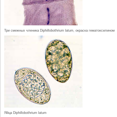
Три смежных членика Diphillobothrium latum, окраска гематоксилином
Яйца Diphillobothrium latum