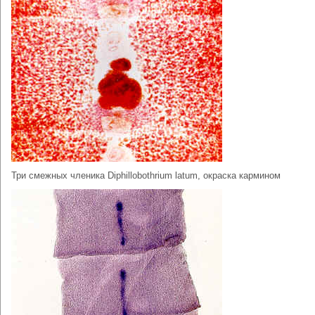
Три смежных членика Diphillobothrium latum, окраска кармином