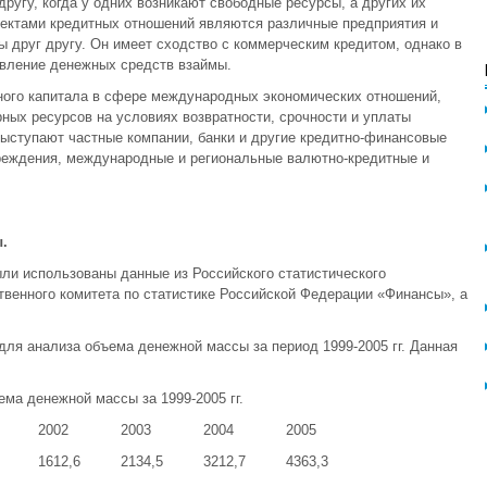
другу, когда у одних возникают свободные ресурсы, а других их
ъектами кредитных отношений являются различные предприятия и
 друг другу. Он имеет сходство с коммерческим кредитом, однако в
авление денежных средств взаймы.
ого капитала в сфере международных экономических отношений,
ных ресурсов на условиях возвратности, срочности и уплаты
выступают частные компании, банки и другие кредитно-финансовые
чреждения, международные и региональные валютно-кредитные и
.
ли использованы данные из Российского статистического
твенного комитета по статистике Российской Федерации «Финансы», а
ля анализа объема денежной массы за период 1999-2005 гг. Данная
ма денежной массы за 1999-2005 гг.
2002
2003
2004
2005
1612,6
2134,5
3212,7
4363,3