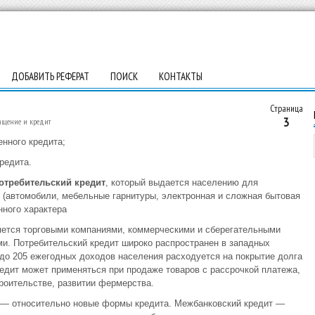
ДОБАВИТЬ РЕФЕРАТ
ПОИСК
КОНТАКТЫ
Страница
3
ащение и кредит
енного кредита;
редита.
отребительский кредит
, который выдается населению для
 (автомобили, мебельные гарнитуры, электронная и сложная бытовая
нного характера
яется торговыми компаниями, коммерческими и сберегательными
и. Потребительский кредит широко распространен в западных
 до 205 ежегодных доходов населения расходуется на покрытие долга
редит может применяться при продаже товаров с рассрочкой платежа,
оительстве, развитии фермерства.
— относительно новые формы кредита. Межбанковский кредит —