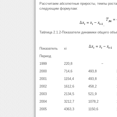
Рассчитаем абсолютные приросты, темпы роста
следующим формулам:
,
Таблица 2.1.2-Показатели динамики общего объе
Показатель
xi
Период
1999
220,8
−
2000
714,6
493,8
2001
1154,4
493,8
2002
1612,6
458,2
2003
2134,5
521,9
2004
3212,7
1078,2
2005
4363,3
1150,6