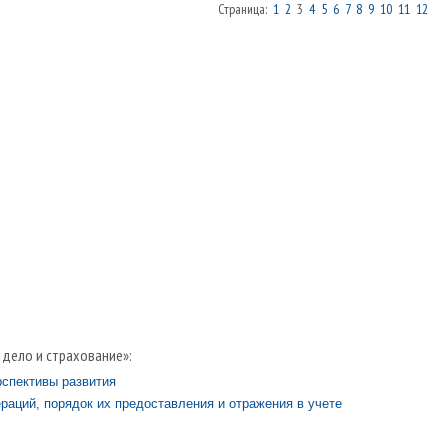
Страница:
1
2
3
4
5
6
7
8
9
10
11
12
 дело и страхование»:
рспективы развития
аций, порядок их предоставления и отражения в учете