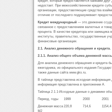
кредит, который предоставляется банками друг 
недостает. При межхозяйственном кредите суб
организации, предоставляющие средства взаймы
отличие от последнего подразумевает предост
Кредит международный
— это движение ссудн
связанное с предоставлением валютных и товар
процента. В качестве кредитора или заемщика 
институты, правительство, государственные у
финансовые организации.
2.1. Анализ денежного обращения и кредита.
2.1.1. Анализ общего объема денежной массы
Для анализа денежного обращения и кредита бы
ежегодника, из официального издания Государс
также данные сайта www.gks.ru.
В таблице представлена исходная информация д
информация представлена в приложении А.
Таблица 2.1.1-Исходные данные о динамике объе
Период, годы
1999
2000
2001
Денежная масса
220,8
714,6
1154,4
М2