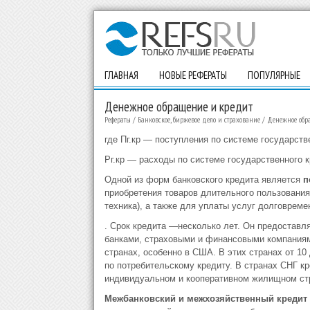
ГЛАВНАЯ
НОВЫЕ РЕФЕРАТЫ
ПОПУЛЯРНЫЕ
Денежное обращение и кредит
Рефераты
/
Банковское, биржевое дело и страхование
/
Денежное обр
где Пг.кр — поступления по системе государств
Рг.кр — расходы по системе государственного к
Одной из форм банковского кредита является
п
приобретения товаров длительного пользования
техника), а также для уплаты услуг долговреме
. Срок кредита —несколько лет. Он предоставл
банками, страховыми и финансовыми компаниям
странах, особенно в США. В этих странах от 10
по потребительскому кредиту. В странах СНГ к
индивидуальном и кооперативном жилищном стр
Межбанковский и межхозяйственный кредит