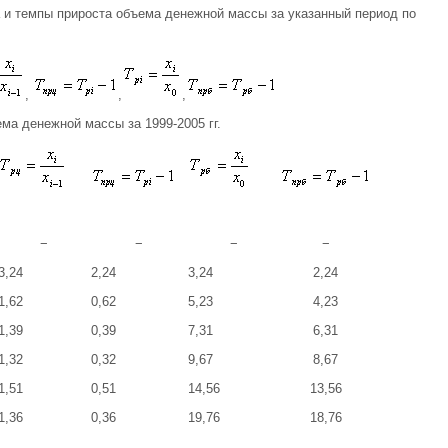
 и темпы прироста объема денежной массы за указанный период по
,
,
,
ма денежной массы за 1999-2005 гг.
−
−
−
−
3,24
2,24
3,24
2,24
1,62
0,62
5,23
4,23
1,39
0,39
7,31
6,31
1,32
0,32
9,67
8,67
1,51
0,51
14,56
13,56
1,36
0,36
19,76
18,76