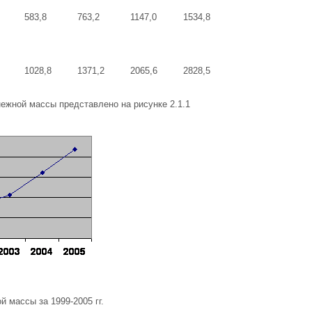
583,8
763,2
1147,0
1534,8
1028,8
1371,2
2065,6
2828,5
ежной массы представлено на рисунке 2.1.1
 массы за 1999-2005 гг.