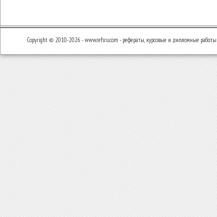
Copyright © 2010-2026 - www.refsru.com - рефераты, курсовые и дипломные работы