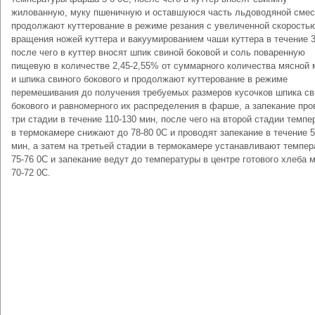
жилованную, муку пшеничную и оставшуюся часть льдоводяной смес
продолжают куттерование в режиме резания с увеличенной скорость
вращения ножей куттера и вакуумированием чаши куттера в течение 3
после чего в куттер вносят шпик свиной боковой и соль поваренную
пищевую в количестве 2,45-2,55% от суммарного количества мясной
и шпика свиного бокового и продолжают куттерование в режиме
перемешивания до получения требуемых размеров кусочков шпика св
бокового и равномерного их распределения в фарше, а запекание про
три стадии в течение 110-130 мин, после чего на второй стадии темпе
в термокамере снижают до 78-80 0С и проводят запекание в течение 5
мин, а затем на третьей стадии в термокамере устанавливают темпер
75-76 0С и запекание ведут до температуры в центре готового хлеба 
70-72 0С.