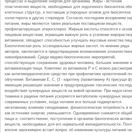
процессах и выделение энергии для организма. Жиры - источник
пластических веществ, необходимых для эндогенного биосинтеза об
клеточных структур, и поставщик углеродных атомов для биосинтеза
холестерола и других стероидов. Согласно последним воззрениям на
питании, жиры являются также реальным поставщиком веществ,
профилактирующих атеросклероз. Жирные кислоты относятся к осно
пищевым веществам, играющим важную роль в усвоении жирораств
витаминов; обладают способностью улучшать вкусовые качества пищ
Биологическая роль эссенциальных жирных кислот, по мнению ряда
авторов, заключается в предотвращении возникновения злокачестве
новообразований. Среди медико-биологических мероприятий,
способствующих сохранению здоровья человека, большое значение 
витаминизация пищи. Комплекс из витаминов Р и С можно рассматри
как антигеморрагическое средство при профилактике кровотечений п
облучения. Витаминам Е, С, (3 - каротину (провитамину А) присущи ф
имеющие решающее значение в предупреждении токсических послед
воздействия чужеродных веществ на живой организм. При недостатке
тиамина в рационе питания ускоряется метаболизм чужеродных веще
современных условиях, когда человек все больше подвергается
негативному влиянию гиподинамии, физиологическая потребность в ж
как источнике энергии, уменьшается. Одновременно снижается общи
пищи и, соответственно, поступление в организм биологически актив
веществ, необходимых для его нормальной жизнедеятельности. Поэ
вполне закономерно встает вопрос об изменении культуры питания ч