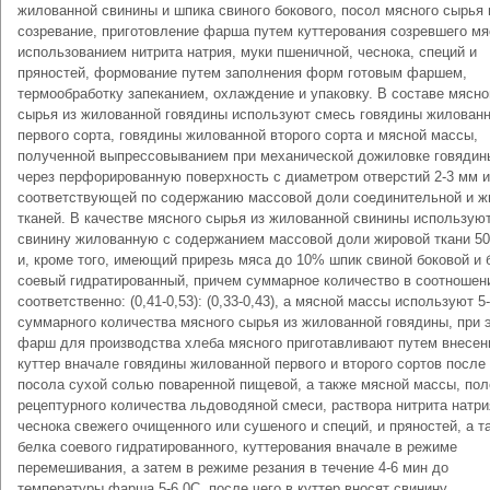
жилованной свинины и шпика свиного бокового, посол мясного сырья 
созревание, приготовление фарша путем куттерования созревшего мя
использованием нитрита натрия, муки пшеничной, чеснока, специй и
пряностей, формование путем заполнения форм готовым фаршем,
термообработку запеканием, охлаждение и упаковку. В составе мясно
сырья из жилованной говядины используют смесь говядины жилован
первого сорта, говядины жилованной второго сорта и мясной массы,
полученной выпрессовыванием при механической дожиловке говядин
через перфорированную поверхность с диаметром отверстий 2-3 мм и
соответствующей по содержанию массовой доли соединительной и ж
тканей. В качестве мясного сырья из жилованной свинины использую
свинину жилованную с содержанием массовой доли жировой ткани 5
и, кроме того, имеющий прирезь мяса до 10% шпик свиной боковой и 
соевый гидратированный, причем суммарное количество в соотношен
соответственно: (0,41-0,53): (0,33-0,43), а мясной массы используют 5
суммарного количества мясного сырья из жилованной говядины, при 
фарш для производства хлеба мясного приготавливают путем внесен
куттер вначале говядины жилованной первого и второго сортов после
посола сухой солью поваренной пищевой, а также мясной массы, по
рецептурного количества льдоводяной смеси, раствора нитрита натри
чеснока свежего очищенного или сушеного и специй, и пряностей, а т
белка соевого гидратированного, куттерования вначале в режиме
перемешивания, а затем в режиме резания в течение 4-6 мин до
температуры фарша 5-6 0С, после чего в куттер вносят свинину