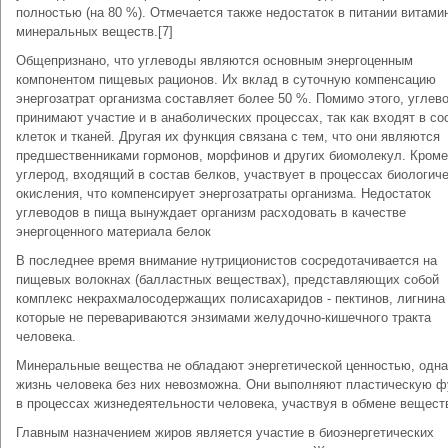
полностью (на 80 %). Отмечается также недостаток в питании витами
минеральных веществ.[7]
Общепризнано, что углеводы являются основным энергоценным
компонентом пищевых рационов. Их вклад в суточную компенсацию
энергозатрат организма составляет более 50 %. Помимо этого, углев
принимают участие и в анаболических процессах, так как входят в со
клеток и тканей. Другая их функция связана с тем, что они являются
предшественниками гормонов, морфинов и других биомолекул. Кроме 
углерод, входящий в состав белков, участвует в процессах биологич
окисления, что компенсирует энергозатраты организма. Недостаток
углеводов в пища вынуждает организм расходовать в качестве
энергоценного материала белок
В последнее время внимание нутриционистов сосредотачивается на
пищевых волокнах (балластных веществах), представляющих собой
комплекс некрахмалосодержащих полисахаридов - пектинов, лигнина и
которые не перевариваются энзимами желудочно-кишечного тракта
человека.
Минеральные вещества не обладают энергетической ценностью, одна
жизнь человека без них невозможна. Они выполняют пластическую 
в процессах жизнедеятельности человека, участвуя в обмене вещест
Главным назначением жиров является участие в биоэнергетических