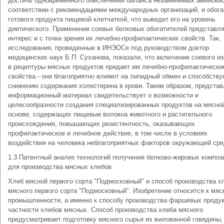
достичь одновременного обеспечения баланса незаменимых аминокис
соответствии с рекомендациями международных организаций, и обог
готового продукта пищевой клетчаткой, что выведет его на уровень
диетического. Применение соевых белковых обогатителей представл
интерес и с точки зрения их лечебно-профилактических свойств. Так,
исследования, проведенные в ИНЭОСе под руководством доктор
медицинских наук Б.П. Суханова, показали, что включение соевого и
в рецептуры мясных продуктов придает им лечебно-профилактически
свойства - они благоприятно влияют на липидный обмен и способству
снижению содержания холестерина в крови. Таким образом, предста
информационный материал свидетельствует о возможности и
целесообразности создания специализированных продуктов на мясно
основе, содержащих пищевые волокна животного и растительного
происхождения, повышающих резистентность, оказывающих
профилактическое и лечебное действие, в том числе в условиях
воздействия на человека неблагоприятных факторов окружающей сре
1.3 Патентный анализ технологий получения белково-жировых композ
для производства мясных хлебов
Хлеб мясной первого сорта "Подмосковный" и способ производства х
мясного первого сорта "Подмосковный". Изобретение относится к мяс
промышленности, а именно к способу производства фаршевых продук
частности хлебов мясных. Способ производства хлеба мясного
предусматривает подготовку мясного сырья из жилованной говядины,