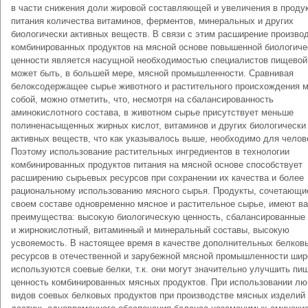
в части снижения доли жировой составляющей и увеличения в проду
питания количества витаминов, ферментов, минеральных и других
биологически активных веществ. В связи с этим расширение произво
комбинированных продуктов на мясной основе повышенной биологиче
ценности является насущной необходимостью специалистов пищевой
может быть, в большей мере, мясной промышленности. Сравнивая
белоксодержащее сырье животного и растительного происхождения 
собой, можно отметить, что, несмотря на сбалансированность
аминокислотного состава, в животном сырье присутствует меньше
полиненасыщенных жирных кислот, витаминов и других биологически
активных веществ, что как указывалось выше, необходимо для челов
Поэтому использование растительных ингредиентов в технологии
комбинированных продуктов питания на мясной основе способствует
расширению сырьевых ресурсов при сохранении их качества и более
рациональному использованию мясного сырья. Продукты, сочетающи
своем составе одновременно мясное и растительное сырье, имеют в
преимущества: высокую биологическую ценность, сбалансированные 
и жирнокислотный, витаминный и минеральный составы, высокую
усвояемость. В настоящее время в качестве дополнительных белков
ресурсов в отечественной и зарубежной мясной промышленности шир
используются соевые белки, т.к. они могут значительно улучшить п
ценность комбинированных мясных продуктов. При использовании лю
видов соевых белковых продуктов при производстве мясных изделий