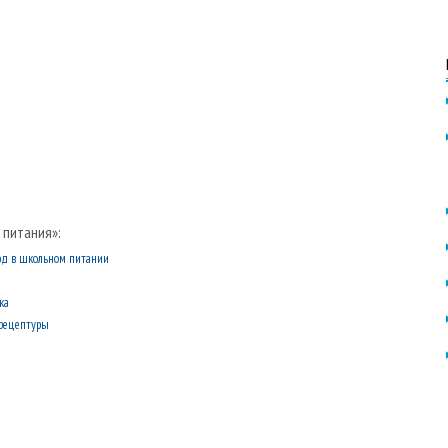
 питания»:
люд в школьном питании
ка
 рецептуры