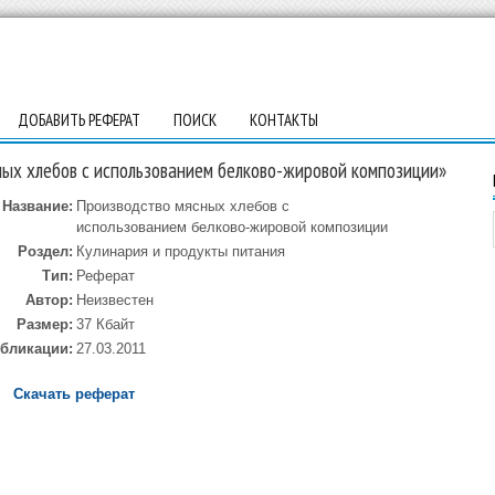
ДОБАВИТЬ РЕФЕРАТ
ПОИСК
КОНТАКТЫ
ых хлебов с использованием белково-жировой композиции»
Название:
Производство мясных хлебов с
использованием белково-жировой композиции
Роздел:
Кулинария и продукты питания
Тип:
Реферат
Автор:
Неизвестен
Размер:
37 Кбайт
убликации:
27.03.2011
Скачать реферат