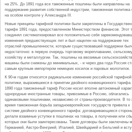
на 25%. До 1891 года все таможенные пошлины были направлены на
поддержание развития собственной индустрии, таможенная политика
на особом контроле у Александра III.
Новые принципы тарифной политики были закреплены в Государстве
тарифе 1891 года, предоставленном Министерством финансов. Этот 
соединял систематизировал все положительно себя зарекомендовав
изменения предшествующих лет и был нацелен на поддержание тех
отраслей промышленности, которым существовавшей поддержки был
недостаточно: в первую очередь торговому мореплаванию, сельском
хозяйству и металлургии. Так, пошлины на ввозимые сельскохозяйст
машины были снижены до минимальных, - и через два года Россия ст
самым крупным импортером немецких косилок и паровых молотилок.
К 90-м годам относится радикальное изменение российской тарифной
политики, выразившееся в принятии двойного конвекционного тарифа.
1890 года таможенный тариф России носил вполне автономный харак
однородные иностранные товары, привозимые в Россию, облагались
одинаковыми пошлинами, независимо от страны-производителя. В то
время таможенная борьба западноевропейских государств привела к
системе двойного конвекционного тарифа: договаривающиеся сторон
делали взаимные уступки в пошлинах на товары, в получении или сб
которых они были заинтересованы. Такие договоры были заключены 
Германией, Австро-Венгрией, Италией, Швейцарией и Бельгией и всту