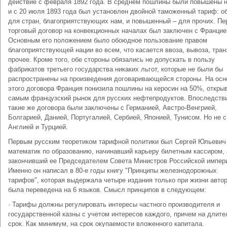
действие с февраля 1892 года. В среднем пошлины были повышены 
и с 20 июля 1893 года был установлен двойной таможенный тариф: о
для стран, благоприятствующих нам, и повышенный – для прочих. Пе
торговый договор на конвекционных началах был заключен с Францие
Основным его положением было обоюдное пользование правом
благоприятствующей нации во всем, что касается ввоза, вывоза, тран
прочее. Кроме того, обе стороны обязались не допускать в пользу
фабрикатов третьего государства никаких льгот, которые не были бы
распространены на произведения договаривающейся стороны. На осн
этого договора Франция понизила пошлины на керосин на 50%, откры
самым французский рынок для русских нефтепродуктов. Впоследств
такие же договора были заключены с Германией, Австро-Венгрией,
Болгарией, Данией, Португалией, Сербией, Японией, Тунисом. Но не 
Англией и Турцией.
Первым русским теоретиком тарифной политики был Сергей Юльевич 
математик по образованию, начинавший карьеру билетным кассиром, 
закончивший ее Председателем Совета Министров Российской импер
Именно он написал в 80-е годы книгу "Принципы железнодорожных
тарифов", которая выдержала четыре издания только при жизни автор
была переведена на 6 языков. Смысл принципов в следующем:
· Тарифы должны регулировать интересы частного производителя и
государственной казны с учетом интересов каждого, причем на длит
срок. Как минимум, на срок окупаемости вложенного капитала.