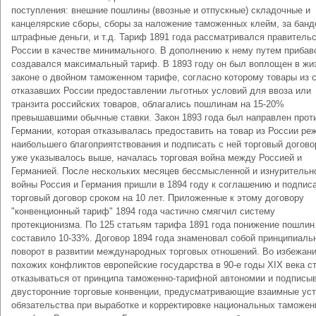
поступления: внешние пошлины (ввозные и отпускные) складочные и
канцелярские сборы, сборы за наложение таможенных клейм, за банд
штрафные деньги, и т.д. Тариф 1891 года рассматривался правитель
России в качестве минимального. В дополнению к нему путем прибав
создавался максимальный тариф. В 1893 году он был воплощен в жи
законе о двойном таможенном тарифе, согласно которому товары из с
отказавших России предоставлении льготных условий для ввоза или
транзита российских товаров, облагались пошлинам на 15-20%
превышавшими обычные ставки. Закон 1893 года был направлен прот
Германии, которая отказывалась предоставить на товар из России ре
наибольшего благоприятствования и подписать с ней торговый догово
уже указывалось выше, началась торговая война между Россией и
Германией. После нескольких месяцев бессмысленной и изнурительн
войны Россия и Германия пришли в 1894 году к соглашению и подпис
торговый договор сроком на 10 лет. Приложенные к этому договору
"конвенционный тариф" 1894 года частично смягчил систему
протекционизма. По 125 статьям тарифа 1891 года понижение пошлин
составило 10-33%. Договор 1894 года знаменовал собой принципиаль
поворот в развитии международных торговых отношений. Во избежан
похожих конфликтов европейские государства в 90-е годы XIX века с
отказываться от принципа таможенно-тарифной автономии и подписы
двусторонние торговые конвенции, предусматривающие взаимные уст
обязательства при выработке и корректировке национальных таможе