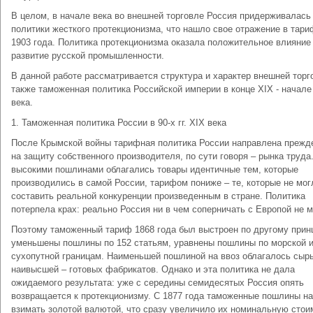
В целом, в начале века во внешней торговле Россия придерживалась
политики жесткого протекционизма, что нашло свое отражение в тари
1903 года. Политика протекционизма оказала положительное влияние
развитие русской промышленности.
В данной работе рассматривается структура и характер внешней торг
также таможенная политика Российской империи в конце XIX - начал
века.
1. Таможенная политика России в 90-х гг. ХIХ века
После Крымской войны тарифная политика России направлена прежде
на защиту собственного производителя, по сути говоря – рынка труда
высокими пошлинами облагались товары идентичные тем, которые
производились в самой России, тарифом пониже – те, которые не мог
составить реальной конкуренции произведенным в стране. Политика
потерпела крах: реально Россия ни в чем соперничать с Европой не м
Поэтому таможенный тариф 1868 года был выстроен по другому прин
уменьшены пошлины по 152 статьям, уравнены пошлины по морской 
сухопутной границам. Наименьшей пошлиной на ввоз облагалось сырь
наивысшей – готовых фабрикатов. Однако и эта политика не дала
ожидаемого результата: уже с середины семидесятых Россия опять
возвращается к протекционизму. С 1877 года таможенные пошлины н
взимать золотой валютой, что сразу увеличило их номинальную стои