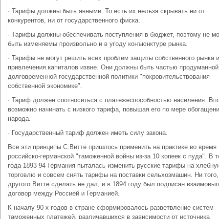
· Тарифы должны быть явными. То есть их нельзя скрывать ни от
конкурентов, ни от государственного фиска.
· Тарифы должны обеспечивать поступления в бюджет, поэтому не мо
быть изменяемы произвольно и в угоду конъюнктуре рынка.
· Тарифы не могут решить всех проблем защиты собственного рынка 
привлечения капиталов извне. Они должны быть частью продуманной
долговременной государственной политики "покровительствования
собственной экономике".
· Тариф должен соотноситься с платежеспособностью населения. Вп
возможно начинать с низкого тарифа, повышая его по мере обогащен
народа.
· Государственный тариф должен иметь силу закона.
Все эти принципы С.Витте пришлось применить на практике во время
российско-германской "таможенной войны из-за 10 копеек с пуда". В 
года 1893-94 Германия пыталась изменить русские тарифы на хлебну
торговлю и совсем снять тарифы на поставки сельхозмашин. Ни того,
другого Витте сделать не дал, и в 1894 году был подписан взаимовы
договор между Россией и Германией.
К началу 90-х годов в стране сформировалось разветвление систем
таможенных платежей, различавшихся в зависимости от источника