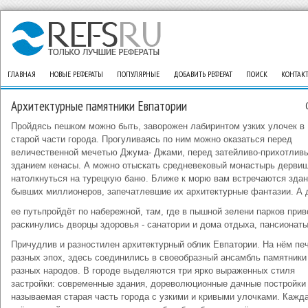
ГЛАВНАЯ
НОВЫЕ РЕФЕРАТЫ
ПОПУЛЯРНЫЕ
ДОБАВИТЬ РЕФЕРАТ
ПОИСК
КОНТАК
Архитектурные памятники Евпатории
Пройдясь пешком можно быть, заворожен лабиринтом узких улочек в
старой части города. Прогуливаясь по ним можно оказаться перед
величественной мечетью Джума- Джами, перед затейливо-прихотлив
зданием кенасы. А можно отыскать средневековый монастырь дерви
натолкнуться на турецкую баню. Ближе к морю вам встречаются зда
бывших миллионеров, запечатлевшие их архитектурные фантазии. А 
ее путьпройдёт по набережной, там, где в пышной зелени парков при
раскинулись дворцы здоровья - санатории и дома отдыха, пансионаты
Причудлив и разностилен архитектурный облик Евпатории. На нём пе
разных эпох, здесь соединились в своеобразный ансамбль памятники
разных народов. В городе выделяются три ярко выраженных стиля
застройки: современные здания, дореволюционные дачные постройки 
называемая старая часть города с узкими и кривыми улочками. Кажда