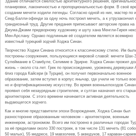
Здание отличается смелостью архитектурного решения, оригинально
планировки, лаконичностью и пропорциональностью форм. В своё вр
создании мечети ходили легенды. Согласно одной из них, мастер по 
Сеид-Балли-эфенди за одну ночь построил мечеть, а к утрузакончил 
грандиозный труд. Другие предания приписывают авторские права на
Джума-Джами придворному художнику и шуту хана Менгли-Гирея нек
Мен-Арслану. Однако подлинным её создателем является всемирно
известный турецкий зодчий Ходжа Синан.
Творчество Ходжи Синана относится к классическому стилю. Им был
построены сооружения, пользующиеся мировой славой: мечети Шах-
Сулеймание в Стамбуле, Селимие в Эдирне. Ходжа Синан прожил до
жизнь – около ста лет. Грек по происхождению, уроженец деревушки 
близ города Кайсери (в Турции), он получил первоначально военное
образование, затем вступил в корпус янычар, где учили не только во
но и фортификационному искусству. Во время военныхпоходов Синан
проявил себя незаурядным строителем, и султан назначил его старш
архитектором. С этого времени начинается активная деятельность
выдающегося зодчего.
Как и многие представители эпохи Возрождения, Ходжа Синан был
разносторонне образованным человеком – архитектором, военным
инженером, астрономом. Всего им построено в различных городах Ту
за её пределами около 330 построек, в том числе 131 мечеть (81 собо
50 малых), 55 медресе, 19 мавзолеев, 5 акведуков, 17 караван-сараев