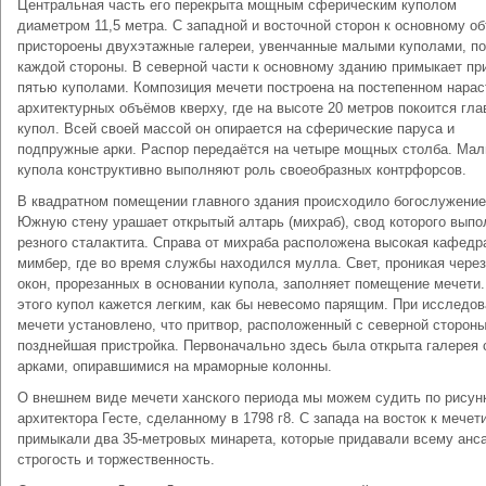
Центральная часть его перекрыта мощным сферическим куполом
диаметром 11,5 метра. С западной и восточной сторон к основному о
пристороены двухэтажные галереи, увенчанные малыми куполами, по
каждой стороны. В северной части к основному зданию примыкает пр
пятью куполами. Композиция мечети построена на постепенном нарас
архитектурных объёмов кверху, где на высоте 20 метров покоится гл
купол. Всей своей массой он опирается на сферические паруса и
подпружные арки. Распор передаётся на четыре мощных столба. Ма
купола конструктивно выполняют роль своеобразных контрфорсов.
В квадратном помещении главного здания происходило богослужение
Южную стену урашает открытый алтарь (михраб), свод которого выпо
резного сталактита. Справа от михраба расположена высокая кафедр
мимбер, где во время службы находился мулла. Свет, проникая через
окон, прорезанных в основании купола, заполняет помещение мечети.
этого купол кажется легким, как бы невесомо парящим. При исследо
мечети установлено, что притвор, расположенный с северной стороны,
позднейшая пристройка. Первоначально здесь была открыта галерея 
арками, опиравшимися на мраморные колонны.
О внешнем виде мечети ханского периода мы можем судить по рисун
архитектора Гесте, сделанному в 1798 г8. С запада на восток к мечет
примыкали два 35-метровых минарета, которые придавали всему ан
строгость и торжественность.