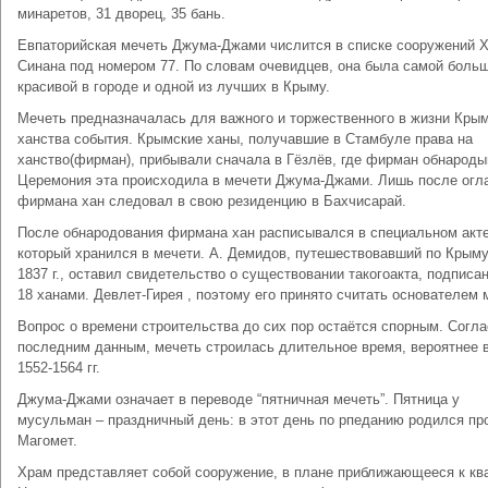
минаретов, 31 дворец, 35 бань.
Евпаторийская мечеть Джума-Джами числится в списке сооружений 
Синана под номером 77. По словам очевидцев, она была самой больш
красивой в городе и одной из лучших в Крыму.
Мечеть предназначалась для важного и торжественного в жизни Кры
ханства события. Крымские ханы, получавшие в Стамбуле права на
ханство(фирман), прибывали сначала в Гёзлёв, где фирман обнароды
Церемония эта происходила в мечети Джума-Джами. Лишь после огл
фирмана хан следовал в свою резиденцию в Бахчисарай.
После обнародования фирмана хан расписывался в специальном акте
который хранился в мечети. А. Демидов, путешествовавший по Крыму
1837 г., оставил свидетельство о существовании такогоакта, подписа
18 ханами. Девлет-Гирея , поэтому его принято считать основателем 
Вопрос о времени строительства до сих пор остаётся спорным. Согл
последним данным, мечеть строилась длительное время, вероятнее в
1552-1564 гг.
Джума-Джами означает в переводе “пятничная мечеть”. Пятница у
мусульман – праздничный день: в этот день по рпеданию родился пр
Магомет.
Храм представляет собой сооружение, в плане приближающееся к кв