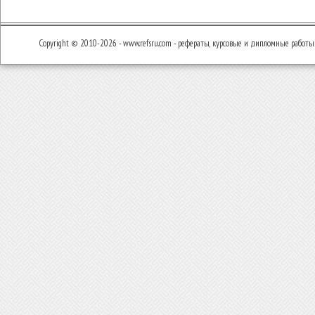
Copyright © 2010-2026 - www.refsru.com - рефераты, курсовые и дипломные работы