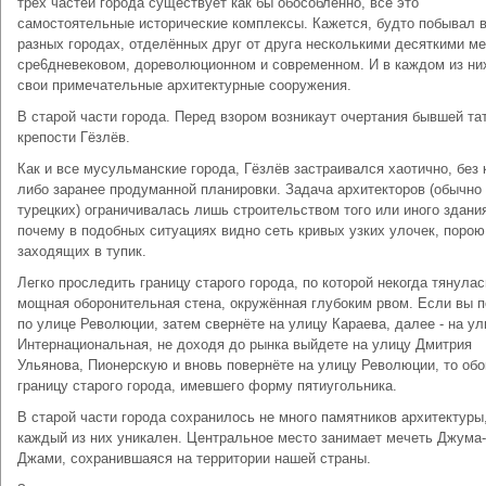
трёх частей города существует как бы обособленно, всё это
самостоятельные исторические комплексы. Кажется, будто побывал в
разных городах, отделённых друг от друга несколькими десяткими ме
сре6дневековом, дореволюционном и современном. И в каждом из ни
свои примечательные архитектурные сооружения.
В старой части города. Перед взором возникаут очертания бывшей та
крепости Гёзлёв.
Как и все мусульманские города, Гёзлёв застраивался хаотично, без 
либо заранее продуманной планировки. Задача архитекторов (обычно
турецких) ограничивалась лишь строительством того или иного здани
почему в подобных ситуациях видно сеть кривых узких улочек, порою
заходящих в тупик.
Легко проследить границу старого города, по которой некогда тянулас
мощная оборонительная стена, окружённая глубоким рвом. Если вы 
по улице Революции, затем свернёте на улицу Караева, далее - на ул
Интернациональная, не доходя до рынка выйдете на улицу Дмитрия
Ульянова, Пионерскую и вновь повернёте на улицу Революции, то обо
границу старого города, имевшего форму пятиугольника.
В старой части города сохранилось не много памятников архитектуры
каждый из них уникален. Центральное место занимает мечеть Джума-
Джами, сохранившаяся на территории нашей страны.