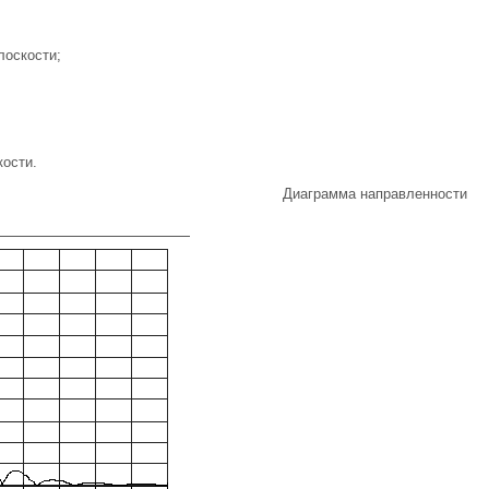
плоскости;
кости.
Диаграмма направленности