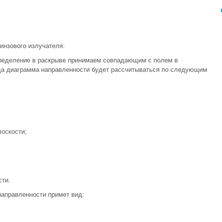
инзового излучателя:
ределение в раскрыве принимаем совпадающим с полем в
да диаграмма направленности будет рассчитываться по следующим
лоскости;
сти.
направленности примет вид: