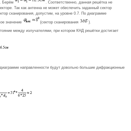
а. Берём
. Соответственно, данная решётка не
кторе. Так как антенна не может обеспечить заданный сектор
ектор сканирования, допустим, на уровне 0.7. По диаграмме
вое значение
(сектор сканирования
).
тояние между излучателями, при котором КНД решётки достигает
в диаграмме направленности будут довольно большие дифракционные