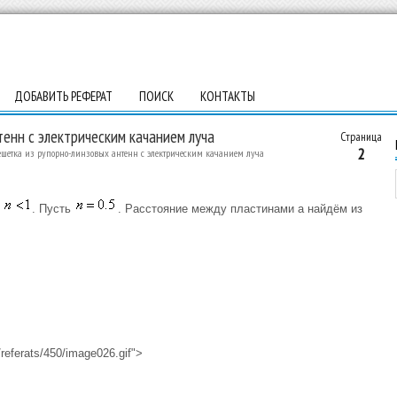
ДОБАВИТЬ РЕФЕРАТ
ПОИСК
КОНТАКТЫ
енн с электрическим качанием луча
Страница
2
ешетка из рупорно-линзовых антенн с электрическим качанием луча
я
. Пусть
. Расстояние между пластинами a найдём из
referats/450/image026.gif">