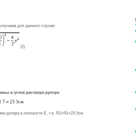
 получаем для данного случая:
(2)
лины и углов раствора рупора
не рупора в плоскости Е, т.е. R2=R1=23.3см