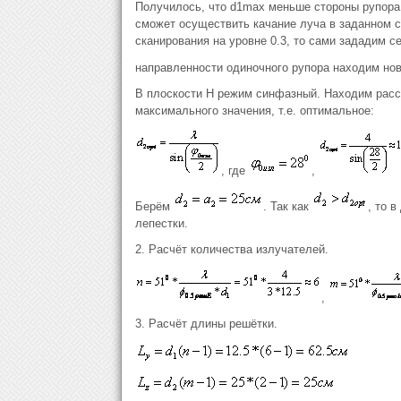
Получилось, что d1max меньше стороны рупор
сможет осуществить качание луча в заданном се
сканирования на уровне 0.3, то сами зададим с
направленности одиночного рупора находим но
В плоскости Н режим синфазный. Находим расс
максимального значения, т.е. оптимальное:
, где
,
Берём
. Так как
, то 
лепестки.
2. Расчёт количества излучателей.
,
3. Расчёт длины решётки.