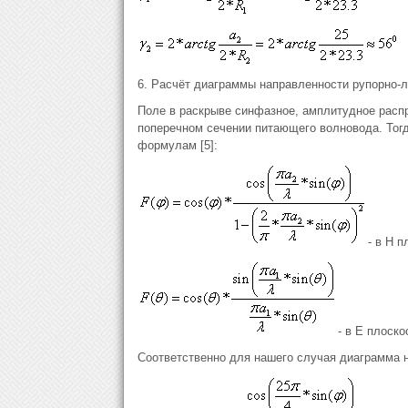
6. Расчёт диаграммы направленности рупорно-л
Поле в раскрыве синфазное, амплитудное расп
поперечном сечении питающего волновода. Тог
формулам [5]:
- в Н п
- в Е плоско
Соответственно для нашего случая диаграмма 