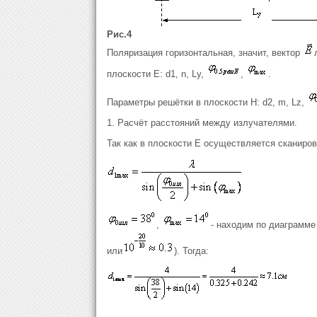
Рис.4
Поляризация горизонтальная, значит, вектор
плоскости Е: d1, n, Ly,
,
.
Параметры решётки в плоскости Н: d2, m, Lz,
1. Расчёт расстояний между излучателями.
Так как в плоскости Е осуществляется сканиро
,
- находим по диаграмме 
или
). Тогда: