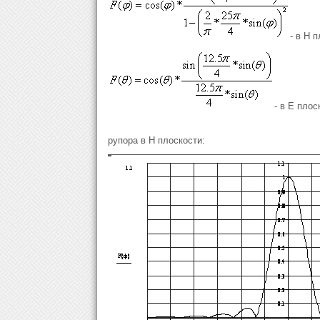
- в Н 
- в Е плос
рупора в Н плоскости: