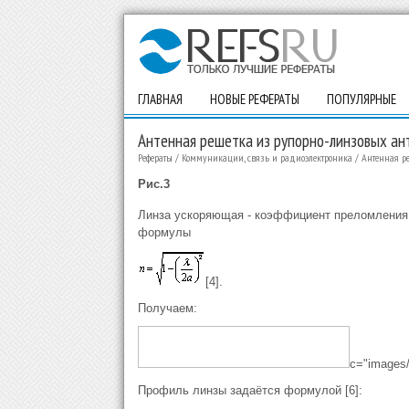
ГЛАВНАЯ
НОВЫЕ РЕФЕРАТЫ
ПОПУЛЯРНЫЕ
Антенная решетка из рупорно-линзовых ант
Рефераты
/
Коммуникации, связь и радиоэлектроника
/
Антенная р
Рис.3
Линза ускоряющая - коэффициент преломлени
формулы
[4].
Получаем:
c="images/
Профиль линзы задаётся формулой [6]: