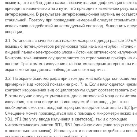
помнить, что любая, даже самая незначительная деформация светов
приводит к изменению этого пути, что приводит к изменению результа
интерференции. В результате интерференционная картина не остаетс
стабильной. Поэтому при проведении измерений следует стремиться 
исключению воздействий на исследуемый световод. Выполнить сле
операции.
3.1. Установить значение тока накачки лазерного диода равным 30 мА
помощью потенциометров регулировки тока накачки «грубо», «точно» 
лицевой панели электронного блока «Источник оптического излучения
Контроль тока накачки осуществляется по стрелочному прибору на л
панели. При этом его излучение становится заведомо когерентным и 
экране монитора должна наблюдаться спекл-картина.
3.2. На экране осциллографа при этом должна наблюдаться осцилло
примерный вид которой показан на рис. 7, а. Если наблюдается чрез
контраст изображения вид осциллограммы будет соответствовать рис.
В этом случае следует уменьшить долю оптической мощности источ
излучения, которая вводится в исследуемый световод. Для этого
необходимо сместить входной торец световода относительно ЛД2 (рис
Смещение может производиться как с помощью микрометрических ви
УВ1, УГ1 (по углу ввода излучения в световод), так и с помощью
микрометрических винтов ЛП1, ЛВ1 (линейное смещение торца свето
относительно источника). Используя эти возможности добиться появ
осциллограммы, соответствующей рис. 7, а.