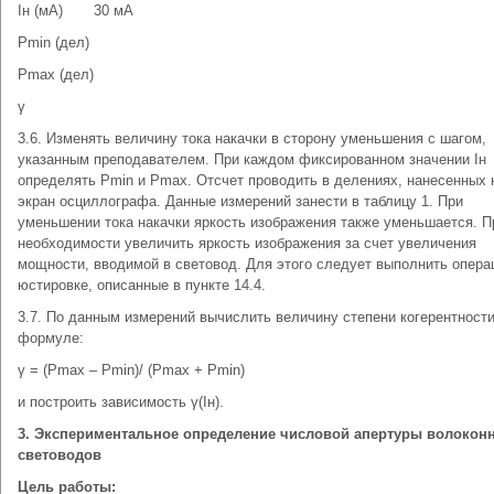
Iн (мА)
30 мА
Рmin (дел)
Рmах (дел)
γ
3.6. Изменять величину тока накачки в сторону уменьшения с шагом,
указанным преподавателем. При каждом фиксированном значении Iн
определять Рmin и Рmax. Отсчет проводить в делениях, нанесенных 
экран осциллографа. Данные измерений занести в таблицу 1. При
уменьшении тока накачки яркость изображения также уменьшается. П
необходимости увеличить яркость изображения за счет увеличения
мощности, вводимой в световод. Для этого следует выполнить опера
юстировке, описанные в пункте 14.4.
3.7. По данным измерений вычислить величину степени когерентности
формуле:
γ = (Рmax – Рmin)/ (Рmax + Рmin)
и построить зависимость γ(Iн).
3. Экспериментальное определение числовой апертуры волокон
световодов
Цель работы: