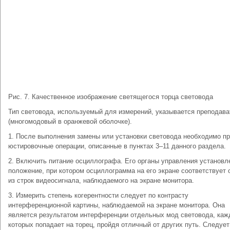
Рис. 7. Качественное изображение светящегося торца световода
Тип световода, используемый для измерений, указывается преподав
(многомодовый в оранжевой оболочке).
1. После выполнения замены или установки световода необходимо п
юстировочные операции, описанные в пунктах 3–11 данного раздела.
2. Включить питание осциллографа. Его органы управления установл
положение, при котором осциллограмма на его экране соответствует 
из строк видеосигнала, наблюдаемого на экране монитора.
3. Измерить степень когерентности следует по контрасту
интерференционной картины, наблюдаемой на экране монитора. Она
является результатом интерференции отдельных мод световода, каж
которых попадает на торец, пройдя отличный от других путь. Следует