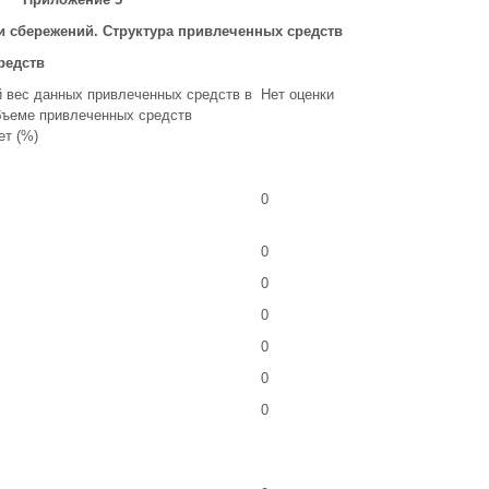
и сбережений. Структура привлеченных средств
редств
 вес данных привлеченных средств в
Нет оценки
ъеме привлеченных средств
ет (%)
0
0
0
0
0
0
0