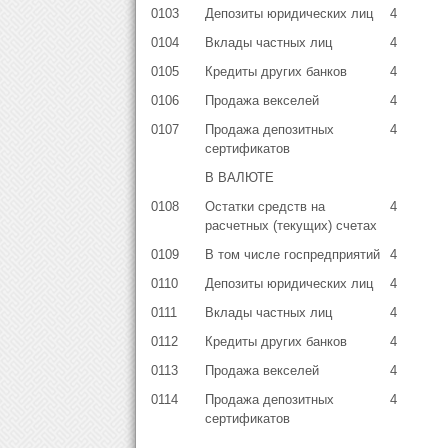
0103
Депозиты юридических лиц
4
0104
Вклады частных лиц
4
0105
Кредиты других банков
4
0106
Продажа векселей
4
0107
Продажа депозитных
4
сертификатов
В ВАЛЮТЕ
0108
Остатки средств на
4
расчетных (текущих) счетах
0109
В том числе госпредприятий
4
0110
Депозиты юридических лиц
4
0111
Вклады частных лиц
4
0112
Кредиты других банков
4
0113
Продажа векселей
4
0114
Продажа депозитных
4
сертификатов