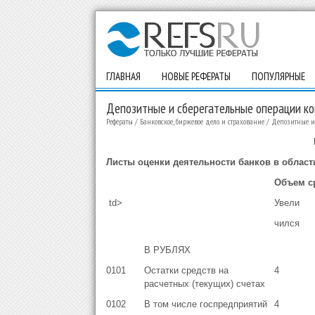
ГЛАВНАЯ
НОВЫЕ РЕФЕРАТЫ
ПОПУЛЯРНЫЕ
Депозитные и сберегательные операции ко
Рефераты
/
Банковское, биржевое дело и страхование
/
Депозитные и 
Листы оценки деятельности банков в облас
Объем с
td>
Увели
чился
В РУБЛЯХ
0101
Остатки средств на
4
расчетных (текущих) счетах
0102
В том числе госпредприятий
4