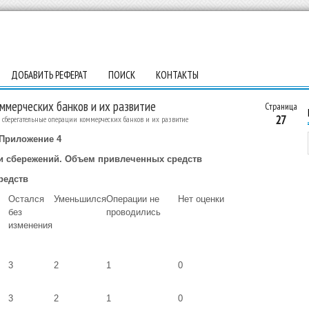
ДОБАВИТЬ РЕФЕРАТ
ПОИСК
КОНТАКТЫ
ммерческих банков и их развитие
Страница
27
сберегательные операции коммерческих банков и их развитие
Приложение 4
ти сбережений. Объем привлеченных средств
редств
Остался
Уменьшился
Операции не
Нет оценки
без
проводились
изменения
3
2
1
0
3
2
1
0