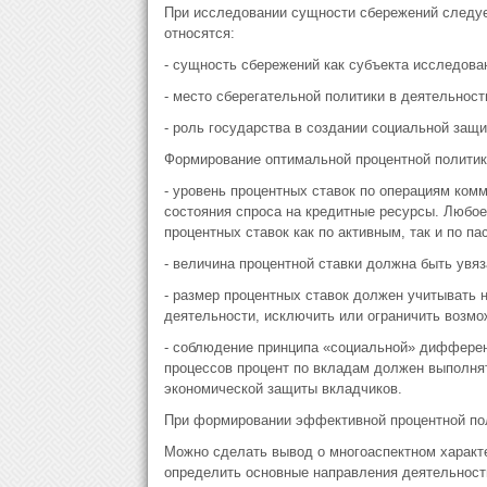
При исследовании сущности сбережений следуе
относятся:
- сущность сбережений как субъекта исследова
- место сберегательной политики в деятельност
- роль государства в создании социальной защи
Формирование оптимальной процентной политик
- уровень процентных ставок по операциям ком
состояния спроса на кредитные ресурсы. Любо
процентных ставок как по активным, так и по п
- величина процентной ставки должна быть увяз
- размер процентных ставок должен учитывать 
деятельности, исключить или ограничить возмож
- соблюдение принципа «социальной» дифферен
процессов процент по вкладам должен выполнят
экономической защиты вкладчиков.
При формировании эффективной процентной пол
Можно сделать вывод о многоаспектном характе
определить основные направления деятельности