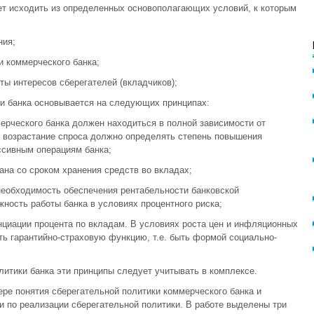
т исходить из определенных основополагающих условий, к которым
ния;
и коммерческого банка;
ты интересов сберегателей (вкладчиков);
и банка основывается на следующих принципах:
мерческого банка должен находиться в полной зависимости от
е возрастание спроса должно определять степень повышения
ассивным операциям банка;
ана со сроком хранения средств во вкладах;
необходимость обеспечения рентабельности банковской
ность работы банка в условиях процентного риска;
циации процента по вкладам. В условиях роста цен и инфляционных
ь гарантийно-страховую функцию, т.е. быть формой социально-
итики банка эти принципы следует учитывать в комплексе.
ре понятия сберегательной политики коммерческого банка и
 по реализации сберегательной политики. В работе выделены три