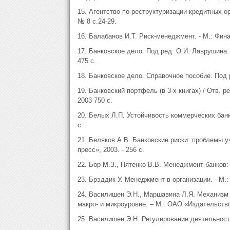
15. Агентство по реструктуризации кредитных ор
№ 8 с.24-29.
16. Балабанов И.Т. Риск-менеджмент. - М.: Финан
17. Банковское дело. Под ред. О.И. Лаврушина. 
475 с.
18. Банковское дело. Справочное пособие. Под р
19. Банковский портфель (в 3-х книгах) / Отв.
2003 750 с.
20. Белых Л.П. Устойчивость коммерческих банко
с.
21. Беляков А.В. Банковские риски: проблемы у
пресс», 2003. - 256 с.
22. Бор М.З., Пятенко В.В. Менеджмент банков: 
23. Брэддик У. Менеджмент в организации. - М.:
24. Василишен Э.Н., Маршавина Л.Я. Механизм 
макро- и микроуровне. – М.: ОАО «Издательство 
25. Василишен Э.Н. Регулирование деятельности