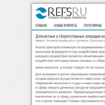
ГЛАВНАЯ
НОВЫЕ РЕФЕРАТЫ
ПОПУЛЯРНЫЕ
Депозитные и сберегательные операции ко
Рефераты
/
Банковское, биржевое дело и страхование
/
Депозитные и 
Анализ факторов влияющих па формирование сб
населении формируются под воздействием факт
внешнего воздействия являются объективными и
воздействия непосредственно связаны со сбере
венно мeнятьcя, а потому следует их не только
Для экономики в целом образование сбережений
которое реально осуществляется через класс 
сбережений населения в ссуды и инвестиции яв
в сферу оборота денежных ресурсов предприят
экономического развития. Перераспределение 
вовлечение их в сферу управления профессиона
что в целом повышает степень обоснованности 