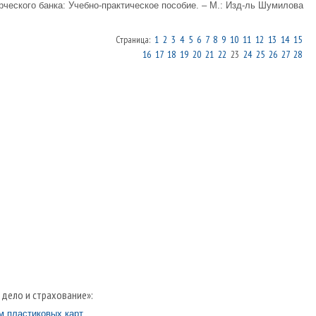
ерческого банка: Учебно-практическое пособие. – М.: Изд-ль Шумилова
Страница:
1
2
3
4
5
6
7
8
9
10
11
12
13
14
15
16
17
18
19
20
21
22
23
24
25
26
27
28
 дело и страхование»:
м пластиковых карт