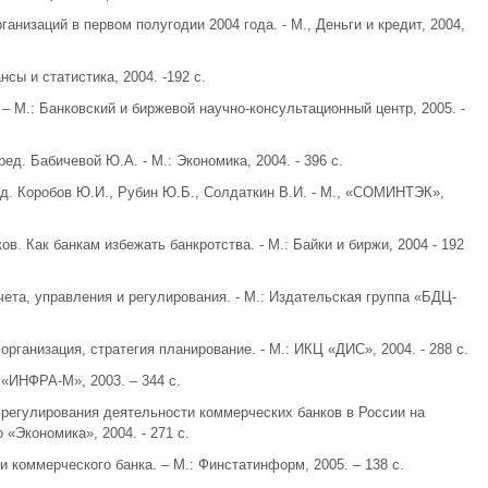
ганизаций в первом полугодии 2004 года. - М., Деньги и кредит, 2004,
сы и статистика, 2004. -192 с.
– М.: Банковский и биржевой научно-консультационный центр, 2005. -
ед. Бабичевой Ю.А. - М.: Экономика, 2004. - 396 с.
 ред. Коробов Ю.И., Рубин Ю.Б., Солдаткин В.И. - М., «СОМИНТЭК»,
в. Как банкам избежать банкротства. - М.: Байки и биржи, 2004 - 192
чета, управления и регулирования. - М.: Издательская группа «БДЦ-
организация, стратегия планирование. - М.: ИКЦ «ДИС», 2004. - 288 с.
 «ИНФРА-М», 2003. – 344 с.
регулирования деятельности коммерческих банков в России на
«Экономика», 2004. - 271 с.
 коммерческого банка. – М.: Финстатинформ, 2005. – 138 с.