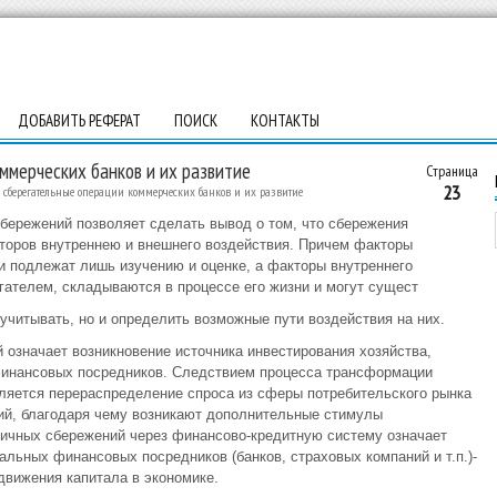
ДОБАВИТЬ РЕФЕРАТ
ПОИСК
КОНТАКТЫ
ммерческих банков и их развитие
Страница
23
сберегательные операции коммерческих банков и их развитие
ережений позволяет сделать вывод о том, что сбережения
оров внутреннею и внешнего воздействия. Причем факторы
 подлежат лишь изучению и оценке, а факторы внутреннего
гателем, складываются в процессе его жизни и могут сущест
 учитывать, но и определить возможные пути воздействия на них.
 означает возникновение источника инвестирования хозяйства,
финансовых посредников. Следствием процесса трансформации
ляется перераспределение спроса из сферы потребительского рынка
ий, благодаря чему возникают дополнительные стимулы
личных сбережений через финансово-кредитную систему означает
льных финансовых посредников (банков, страховых компаний и т.п.)-
движения капитала в экономике.