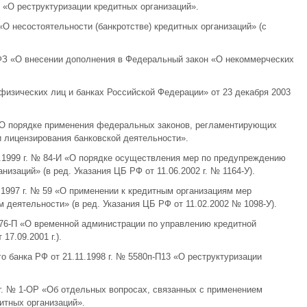
З «О реструктуризации кредитных организаций».
 «О несостоятельности (банкротстве) кредитных организаций» (с
-ФЗ «О внесении дополнения в Федеральный закон «О некоммерческих
физических лиц и банках Российской Федерации» от 23 декабря 2003
«О порядке применения федеральных законов, регламентирующих
и лицензирования банковской деятельности».
7.1999 г. № 84-И «О порядке осуществления мер по предупреждению
низаций» (в ред. Указания ЦБ РФ от 11.06.2002 г. № 1164-У).
.1997 г. № 59 «О применении к кредитным организациям мер
 деятельности» (в ред. Указания ЦБ РФ от 11.02.2002 № 1098-У).
№ 76-П «О временной администрации по управлению кредитной
17.09.2001 г.).
 банка РФ от 21.11.1998 г. № 5580п-П13 «О реструктуризации
г. № 1-ОР «Об отдельных вопросах, связанных с применением
итных организаций».