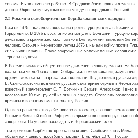
ханами. Было отменено рабство. В Среднюю Азию пришли железные
дороги. Окрепли культурные связи между ее народами и Россией.
2.3 Россия и освободительная борьба славянских народов
Весной 1875 г. началось восстание против турецкого ига в Боснии и
Герцеговине. В 1876 г. восстание вспыхнуло в Болгарии. Турецкие кар
действовали крайне жестоко. Только в Болгарии они вырезали более 
человек. Сербия и Черногория летом 1876 г. начали войну против Тур
силы были неравны. Плохо вооруженные малочисленные славянские
терпели неудачи.
В России ширилось общественное движение в защиту славян. На Ба
ехали тысячи добровольцев. Собирались пожертвования, закупались
оружие, лекарства, снаряжались госпитали. Выдающийся русский хир
В. Склифосовский возглавил русские санитарные отряды в Черногори
известный врач-терапевт С. П. Боткин - в Сербии. Александр II внес в
восставших 10 тыс. рублей из личных средств. Отовсюду раздавалис
призывы к военному вмешательству России.
Однако правительство действовало осторожно, сознавая неготовност
России к большой войне. Реформы в армии и ее перевооружение не 
завершены. Не успели воссоздать и Черноморский флот.
Тем временем Сербия потерпела поражение. Сербский князь Милан
обратился к царю с просьбой о помощи. В октябре 1876 г. Россия