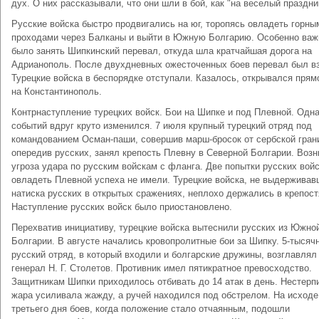
дух. О них рассказывали, что они шли в бой, как "на веселый праздни
Русские войска быстро продвигались на юг, торопясь овладеть горны
проходами через Балканы и выйти в Южную Болгарию. Особенно важ
было занять Шипкинский перевал, откуда шла кратчайшая дорога на
Адрианополь. После двухдневных ожесточенных боев перевал был вз
Турецкие войска в беспорядке отступали. Казалось, открывался прям
на Константинополь.
Контрнаступление турецких войск. Бои на Шипке и под Плевной. Одн
событий вдруг круто изменился. 7 июля крупный турецкий отряд под
командованием Осман-паши, совершив марш-бросок от сербской гран
опередив русских, занял крепость Плевну в Северной Болгарии. Возн
угроза удара по русским войскам с фланга. Две попытки русских вой
овладеть Плевной успеха не имели. Турецкие войска, не выдерживав
натиска русских в открытых сражениях, неплохо держались в крепост
Наступление русских войск было приостановлено.
Перехватив инициативу, турецкие войска вытеснили русских из Южно
Болгарии. В августе начались кровопролитные бои за Шипку. 5-тысяч
русский отряд, в который входили и болгарские дружины, возглавлял
генерал Н. Г. Столетов. Противник имел пятикратное превосходство.
Защитникам Шипки приходилось отбивать до 14 атак в день. Нестерп
жара усиливала жажду, а ручей находился под обстрелом. На исходе
третьего дня боев, когда положение стало отчаянным, подошли