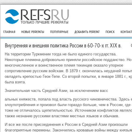
ГЛАВНАЯ
НОВЫЕ РЕФЕРАТЫ
ПОПУЛЯРНЫЕ
ДОБАВИТЬ РЕФЕРАТ
ПОИСК
КОНТАК
Внутренняя и внешняя политика России в 60-70-х гг. XIX в.
На территории Туркмении тогда не было единого государства.
Некоторые племена добровольно приняли российское подданство. Но
многочисленное и воинственное племя текинцев оказало упорное
сопротивление русским войскам. В 1879 г. окончилась неудачей попы
овладеть крепостью Геок-Тепе. Со второй попытки, в январе 1881 г., к
была взята.
Значительная часть Средней Азии, за исключением васс
альных княжеств, попала под власть русского чиновничества. Здесь 
злоупотребления и произвол были гораздо больше, чем в России, где
тоже не отличалось щепетильностью. Источником конфликтов являл
также незнание русскими властями местных языков и обычаев.
И все же после присоединения к России в Средней Азии произошли
благоприятные перемены. Закончились кровавые войны между князья