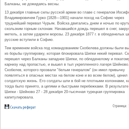
Балканы, не дожидаясь весны.
13 декабря главные силы русской армии во главе с генералом Иосиф
Владимировичем Гурко (1828—1901) начали поход на Софию через
труднейший перевал Чурьяк. Войска двигались днем и ночью по крут
скользким горным склонам. Начавшийся дождь перешел в снег, закр
метель, а затем ударили морозы. 23 декабря 1877 г. в обледенелых 
русские вступили в Софию.
Тем временем войска под командованием Скобелева должны были в
из борьбы группировку, которая блокировала Шипки некий перевал. С
перешел через Балканы западнее Шипки, по обледенелому и покатом
карнизу над пропастью, и вышел в тыл укрепленного лагеря Шейново
Скобелев, которого прозвали "белым генералом" (он имел привычку
появляться в опасных местах на белом коне и во всем белом), ценил 
солдатскую жизнь. Его солдаты шли в бой не плотными колоннами, к
тогда было принято, а цепями и быстрыми перебежками. В результате
Шипки - Шейново 27 - 28 декабря 20-тысячная турецкая группировка
капитулировала.
Страница:
Скачать реферат