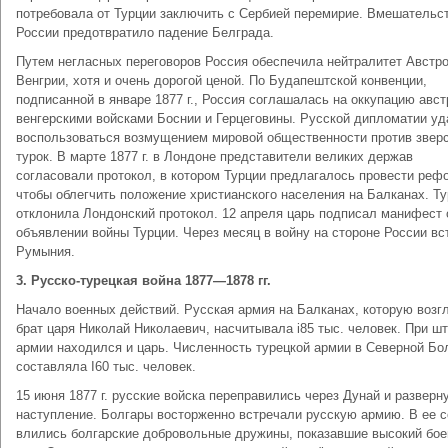
потребовала от Турции заключить с Сербией перемирие. Вмешательс
России предотвратило падение Белграда.
Путем негласных переговоров Россия обеспечила нейтралитет Австро
Венгрии, хотя и очень дорогой ценой. По Будапештской конвенции,
подписанной в январе 1877 г., Россия соглашалась на оккупацию авст
венгерскими войсками Боснии и Герцеговины. Русской дипломатии у
воспользоваться возмущением мировой общественности против звер
турок. В марте 1877 г. в Лондоне представители великих держав
согласовали протокол, в котором Турции предлагалось провести реф
чтобы облегчить положение христианского населения на Балканах. Т
отклонила Лондонский протокол. 12 апреля царь подписал манифест 
объявлении войны Турции. Через месяц в войну на стороне России вс
Румыния.
3. Русско-турецкая война 1877—1878 гг.
Начало военных действий. Русская армия на Балканах, которую возг
брат царя Николай Николаевич, насчитывала i85 тыс. человек. При ш
армии находился и царь. Численность турецкой армии в Северной Бо
составляла I60 тыс. человек.
15 июня 1877 г. русские войска переправились через Дунай и разверн
наступление. Болгары восторженно встречали русскую армию. В ее с
влились болгарские добровольные дружины, показавшие высокий бое