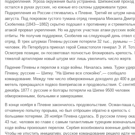
подкрепления. Угроза окружения была устранена. Шипкинский проход
остался в руках русских, но южные его склоны удерживали турки.
Подкрепления из России стягивались к Плевне. Третий ее штурм нача
августа. Под покровом густого тумана отряд генерала Михаила Дмит
Скобелева (1843—1882) скрытно подошел к противнику и стремитель
атакой прорвал укрепления. Но на других участках атаки русских вой
отбиты. Не получив поддержки, Скобелев на следующий день отвел 
отряд. В трех штурмах Плевны русские потеряли 32 тыс., румыны — 3
человек. Из Петербурга приехал герой Севастополя генерал Э. И. Тот
Осмотрев позиции, он посоветовал полностью блокировать крепость.
тяжелой артиллерии новый штурм мог лишь увеличить число жертв.
Падение Плевны и перелом в ходе войны. Началась зима. Турки уде
Плевну, русские — Шипку. "На Шипке все спокойно",— сообщало
командование. Между тем число обмороженных доходило до 400 в де
метель прекращался подвоз боеприпасов и продовольствия. С сентяб
декабрь 1877 г. русские и болгары потеряли на Шипке 9500 человек
обмороженными, больными и замерзшими.
В конце ноября в Плевне закончилось продовольствие. Осман-паша 
отчаянную попытку прорыва, но был отброшен обратно в крепость с
большими потерями. 28 ноября Плевна сдалась. В русском плену ока
43 тыс. человек во главе с самым талантливым турецким военачальн
ходе войны произошел перелом. Сербия возобновила военные действ
Чтобы не упустить инициативу, русское командование решило идти ч