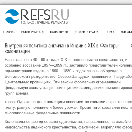
ГЛАВНАЯ
НОВЫЕ РЕФЕРАТЫ
ПОПУЛЯРНЫЕ
ДОБАВИТЬ РЕФЕРАТ
ПОИСК
КОНТАК
Внутренняя политика англичан в Индии в XIX в. Факторы
колонизации
Нараставшее в 40—60-х годах XIX в. недовольство крестьянства, и
особенно восстание 1857—1859 гг., заставило представителей колон
администрации издать в 1860— 1880-х годах законы об аренде в
Бенгальском президентстве, Северо-Западных провинциях, Панджабе
Центральных провинциях. Эти законы формально ограничивали
феодальную эксплуатацию помещиками-заминдарами привилегирова
групп аренда
торов. Однако на деле помещики повсеместно взимали с крестьян а
плату, равную половине и более урожая. Кроме того, крестьяне несли
многочисленные феодальные повинности.
Колониальное арендное законодательство, направленное на ослабле
недовольства индийского крестьянства, фактически закрепляло феод