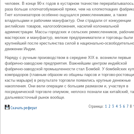
человек. В конце 90-х годов в кустарном ткачестве перерабатывалось 
раза больше хлопчатобумажной пряжи, чем на хлопкоткацких фабрик
Гнет колонизаторов особенно ощущался ремесленниками, а также
владельцами и рабочими мануфактур. Они страдали от конкуренции
английских товаров, налогообложения, насилий колониальной
администрации. Массы городских и сельских ремесленников, рабочие
мастерских и мануфактур, мелкие предприниматели и торговцы были
крупнейшей после крестьянства силой в национально-освободительн
движении Индии.
Наряду с ручным производством в середине XIX в. возникли первые
фабрично-заводские предприятия. Важнейшим центром индийской
фабрично-заводской промышленности стал Бомбей. У бомбейских куп
компрадоров (главным образом из общины парсов и торгово-ростовщ
касты марьари) в результате торговли появились крупные денежные
накопления. Они вели операции с большим размахом и, участвуя в
посреднической торговле опиумом, неплохо познали как китайский, та
дальневосточный рынок вообще.
Страница:
1
2
3
4
5
6
7
8
Скачать реферат