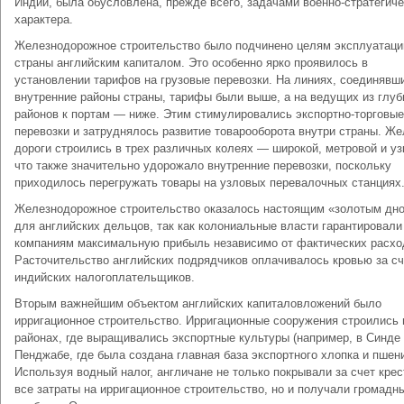
Индии, была обусловлена, прежде всего, задачами военно-стратегиче
характера.
Железнодорожное строительство было подчинено целям эксплуатаци
страны английским капиталом. Это особенно ярко проявилось в
установлении тарифов на грузовые перевозки. На линиях, соединявш
внутренние районы страны, тарифы были выше, а на ведущих из глу
районов к портам — ниже. Этим стимулировались экспортно-торговые
перевозки и затруднялось развитие товарооборота внутри страны. Ж
дороги строились в трех различных колеях — широкой, метровой и уз
что также значительно удорожало внутренние перевозки, поскольку
приходилось перегружать товары на узловых перевалочных станциях
Железнодорожное строительство оказалось настоящим «золотым дн
для английских дельцов, так как колониальные власти гарантировали
компаниям максимальную прибыль независимо от фактических расхо
Расточительство английских подрядчиков оплачивалось кровью за сч
индийских налогоплательщиков.
Вторым важнейшим объектом английских капиталовложений было
ирригационное строительство. Ирригационные сооружения строились 
районах, где выращивались экспортные культуры (например, в Синде
Пенджабе, где была создана главная база экспортного хлопка и пшен
Используя водный налог, англичане не только покрывали за счет крес
все затраты на ирригационное строительство, но и получали громадн