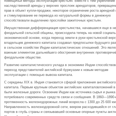
помещичьи методы эксплуатации крестьян. Вместе с тем укрепление
наследственной аренды у верхних прослоек арендаторов, превращен
прав в объект купли-продажи, некоторое ограничение роста арендной
и стимулирование ее перевода из натуральной формы в денежную
способствовали выделению прослойки зажиточных крестьян.
Имущественная дифференциация крестьянства, начавшаяся еще в н
феодальной сельской общины, происходила теперь на новой социаль
экономической основе, когда переход земли в руки крестьянской вер
владельцев денежного капитала создавал предпосылки будущего раз
в сельском хозяйстве Индии капиталистических отношений. Это явля
важным элементом дальнейшего обострения внутренних противоречи
феодальном обществе.
Развитию капиталистического уклада в экономике Индии способство
переход представителей английской буржуазии к новым методам
эксплуатации с помощью вывоза капитала.
С середины XIX в. Индия становится сферой приложения английского
капитала. Первым крупным объектом английских капиталовложений в
были железные дороги. Освоение Индии как источника сырья и рынка
потребовало современных средств связи и сообщения. В 1860—1890-
протяженность железнодорожных линий возросла с 1300 до 25 600 км
Направленность железнодорожной сети, веером расходившейся от г
портов в глубь страны и связывавшей основные опорные пункты англ