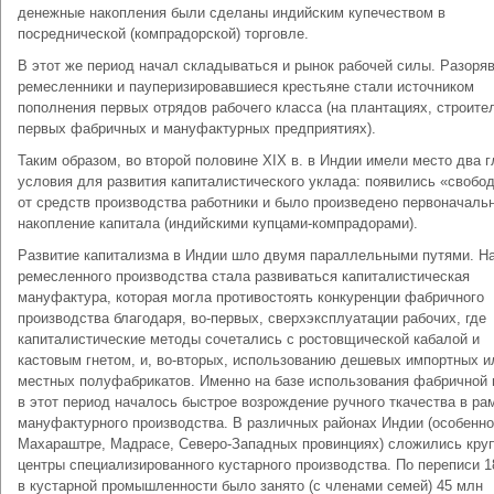
денежные накопления были сделаны индийским купечеством в
посреднической (компрадорской) торговле.
В этот же период начал складываться и рынок рабочей силы. Разоря
ремесленники и пауперизировавшиеся крестьяне стали источником
пополнения первых отрядов рабочего класса (на плантациях, строите
первых фабричных и мануфактурных предприятиях).
Таким образом, во второй половине XIX в. в Индии имели место два 
условия для развития капиталистического уклада: появились «свобо
от средств производства работники и было произведено первоначаль
накопление капитала (индийскими купцами-компрадорами).
Развитие капитализма в Индии шло двумя параллельными путями. На
ремесленного производства стала развиваться капиталистическая
мануфактура, которая могла противостоять конкуренции фабричного
производства благодаря, во-первых, сверхэксплуатации рабочих, где
капиталистические методы сочетались с ростовщической кабалой и
кастовым гнетом, и, во-вторых, использованию дешевых импортных и
местных полуфабрикатов. Именно на базе использования фабричной
в этот период началось быстрое возрождение ручного ткачества в ра
мануфактурного производства. В различных районах Индии (особенно
Махараштре, Мадрасе, Северо-Западных провинциях) сложились кру
центры специализированного кустарного производства. По переписи 18
в кустарной промышленности было занято (с членами семей) 45 млн