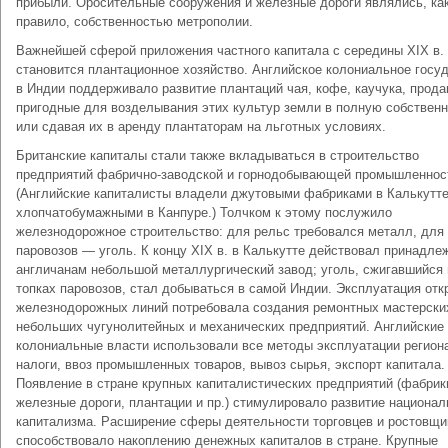
прибыли. Оросительные сооружения и железные дороги являлись, ка
правило, собственностью метрополии.
Важнейшей сферой приложения частного капитала с середины XIX в.
становится плантационное хозяйство. Английское колониальное госу
в Индии поддерживало развитие плантаций чая, кофе, каучука, прода
пригодные для возделывания этих культур земли в полную собственн
или сдавая их в аренду плантаторам на льготных условиях.
Британские капиталы стали также вкладываться в строительство
предприятий фабрично-заводской и горнодобывающей промышленнос
(Английские капиталисты владели джутовыми фабриками в Калькутте
хлопчатобумажными в Канпуре.) Толчком к этому послужило
железнодорожное строительство: для рельс требовался металл, для
паровозов — уголь. К концу XIX в. в Калькутте действовал принадл
англичанам небольшой металлургический завод; уголь, сжигавшийся 
топках паровозов, стал добываться в самой Индии. Эксплуатация от
железнодорожных линий потребовала создания ремонтных мастерски
небольших чугунолитейных и механических предприятий. Английские
колониальные власти использовали все методы эксплуатации регион
налоги, ввоз промышленных товаров, вывоз сырья, экспорт капитала.
Появление в стране крупных капиталистических предприятий (фабрик
железные дороги, плантации и пр.) стимулировало развитие национал
капитализма. Расширение сферы деятельности торговцев и ростовщи
способствовало накоплению денежных капиталов в стране. Крупные