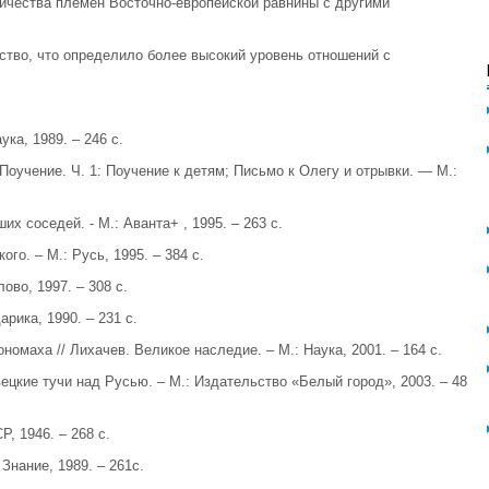
ичества племен Восточно-европейской равнины с другими
рство, что определило более высокий уровень отношений с
ука, 1989. – 246 с.
Поучение. Ч. 1: Поучение к детям; Письмо к Олегу и отрывки. — М.:
х соседей. - М.: Аванта+ , 1995. – 263 с.
го. – М.: Русь, 1995. – 384 с.
ово, 1997. – 308 с.
рика, 1990. – 231 с.
омаха // Лихачев. Великое наследие. – М.: Наука, 2001. – 164 с.
цкие тучи над Русью. – М.: Издательство «Белый город», 2003. – 48
, 1946. – 268 с.
Знание, 1989. – 261с.