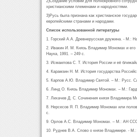
2)Создание условий для полнокровного сотрудн
христианскими племенами и народностями.
3)Русь была признана как христианское госуда
европейскими странами и народами.
Список использованной литературы
1. Горский А.А. Древнерусская дружина. - М.: На
2. Ивакин И. М. Князь Владимир Мономах и его 
Наука, 1991. – 249 с.
3. Исмаилова С. Т. История России и её ближайши
4. Карамзин Н. М. История государства Российско
5. Карпов А.Ю. Владимир Святой. – М.: Русс. Сл
6. Линд О. Князь Владимир Мономах. – М.: Гарда
7. Лихачев Д. С. Сочинения князя Владимира Мон
8. Нерсесов Я. П. Владимир Мономах или полове
с.
9. Орлов А.С. Владимир Мономах. – М.: АН СССР
10. Руднев В.А. Слово о князе Владимире. - М.: 