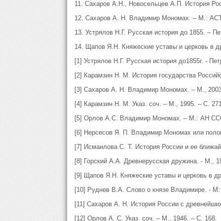
11. Сахаров А.Н., Новосельцев А.П. История Рос
12. Сахаров А. Н. Владимир Мономах. – М.: АСТ,
13. Устрялов Н.Г. Русская история до 1855. – Пе
14. Щапов Я.Н. Княжеские уставы и церковь в дре
[1] Устрялов Н.Г. Русская история до1855г. - Пет
[2] Карамзин Н. М. История государства Российск
[3] Сахаров А. Н. Владимир Мономах. – М., 2003.
[4] Карамзин Н. М. Указ. соч. – М., 1995. – С. 271
[5] Орлов А.С. Владимир Мономах. – М.: АН ССС
[6] Нерсесов Я. П. Владимир Мономах или полове
[7] Исмаилова С. Т. История России и ее ближайш
[8] Горский А.А. Древнерусская дружина. - М., 19
[9] Щапов Я.Н. Княжеские уставы и церковь в дре
[10] Руднев В.А. Слово о князе Владимире. - М: 
[11] Сахаров А. Н. История России с древнейших
[12] Орлов А. С. Указ. соч. – М., 1946. – С. 168.