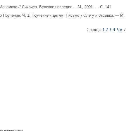
Мономаха // Лихачев. Великое наследие. – М., 2001. — С. 141.
о Поучение. Ч. 1: Поучение к детям; Письмо к Олегу и отрывки. — М,
Страница:
1
2
3
4
5
6
7
е личности»: