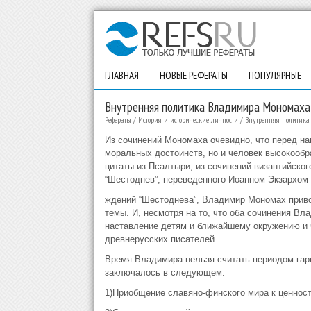
ГЛАВНАЯ
НОВЫЕ РЕФЕРАТЫ
ПОПУЛЯРНЫЕ
Внутренняя политика Владимира Мономаха
Рефераты
/
История и исторические личности
/
Внутренняя политик
Из сочинений Мономаха очевидно, что перед на
моральных достоинств, но и человек высокообр
цитаты из Псалтыри, из сочинений византийског
“Шестоднев”, переведенного Иоанном Экзархом 
ждений “Шестоднева”, Владимир Мономах прив
темы. И, несмотря на то, что оба сочинения В
наставление детям и ближайшему окружению и ч
древнерусских писателей.
Время Владимира нельзя считать периодом гарм
заключалось в следующем:
1)Приобщение славяно-финского мира к ценност