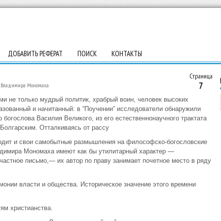
ДОБАВИТЬ РЕФЕРАТ
ПОИСК
КОНТАКТЫ
Страница
7
а Владимира Мономаха
ми не только мудрый политик, храбрый воин, человек высоких
азованный и начитанный: в “Поучении” исследователи обнаружили
о богослова Василия Великого, из его естественнонаучного трактата
Болгарским. Отталкиваясь от рассу
одит и свои самобытные размышления на философско-богословские
ладимира Мономаха имеют как бы утилитарный характер —
астное письмо,— их автор по праву занимает почетное место в ряду
онии власти и общества. Историческое значение этого времени
ям христианства.