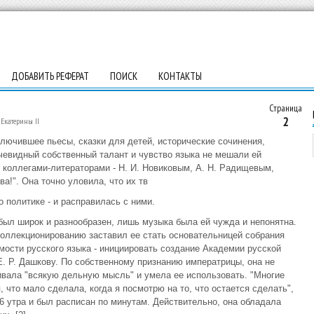
ДОБАВИТЬ РЕФЕРАТ
ПОИСК
КОНТАКТЫ
Страница
2
Екатерины II
ключившее пьесы, сказки для детей, исторические сочинения,
очевидный собственный талант и чувство языка не мешали ей
коллегами-литераторами - Н. И. Новиковым, А. Н. Радищевым,
а!". Она точно уловила, что их тв
о политике - и расправилась с ними.
был широк и разнообразен, лишь музыка была ей чужда и непонятна.
оллекционированию заставил ее стать основательницей собрания
мости русского языка - инициировать создание Академии русской
Е. Р. Дашкову. По собственному признанию императрицы, она не
вала "всякую дельную мысль" и умела ее использовать. "Многие
я, что мало сделала, когда я посмотрю на то, что остается сделать",
6 утра и был расписан по минутам. Действительно, она обладала