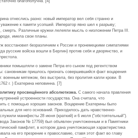
таточно благополучна. [4]
рина отнеслись разно: новый император вел себя странно и
 уважение к памяти усопшей. Император явно шел к разрыву;
, смерть. Различные кружки лелеяли мысль о низложении Петра III.
роде, имела свои планы.
муж восстановил безразличием к России и пронемецкими симпатиями
гда русские войска вошли в Берлин) против себя и дворянство, и
престола.
овники помышляли о замене Петра его сыном под регентством
цы: сановникам пришлось признать совершившийся факт воцарения
г. военным мятежом, без выстрела, без пролития капли крови. В
62 г. ) Екатерина неповинна. [7]
олитику просвещённого абсолютизма.
С самого начала правления
нутренней устроенности государства. Она считала, что
нить с помощью хороших законов. Воцарение Екатерины было
гальных для него оснований. Приходилось дать нравственно-
служили манифесты 28 июня (краткий) и 6 июля ("обстоятельный").
Свода Законов № 17759) был объявлен уничтоженным и в Памятники
итический памфлет, в котором дана уничтожающая характеристика
ывала на его презрение к православию, ставя этот факт во главу