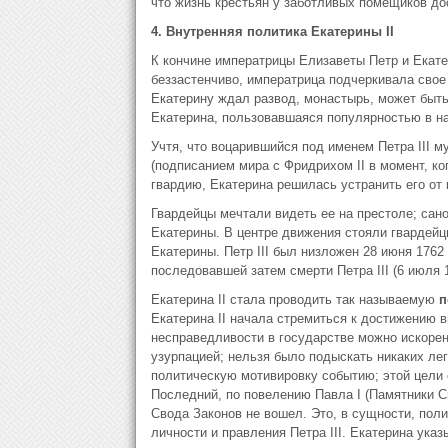
что жизнь крестьян у заботливых помещиков дос
4. Внутренняя политика Екатерины
II
К кончине императрицы Елизаветы Петр и Екате
беззастенчиво, императрица подчеркивала свое
Екатерину ждал развод, монастырь, может быть
Екатерина, пользовавшаяся популярностью в на
Учтя, что воцарившийся под именем Петра III 
(подписанием мира с Фридрихом II в момент, ко
гвардию, Екатерина решилась устранить его от 
Гвардейцы мечтали видеть ее на престоле; сан
Екатерины. В центре движения стояли гвардей
Екатерины. Петр III был низложен 28 июня 1762 
последовавшей затем смерти Петра III (6 июля 17
Екатерина II стала проводить так называемую
п
Екатерина II начала стремиться к достижению в
несправедливости в государстве можно искоре
узурпацией; нельзя было подыскать никаких ле
политическую мотивировку событию; этой цели 
Последний, по повелению Павла I (Памятники 
Свода Законов не вошел. Это, в сущности, пол
личности и правления Петра III. Екатерина указ