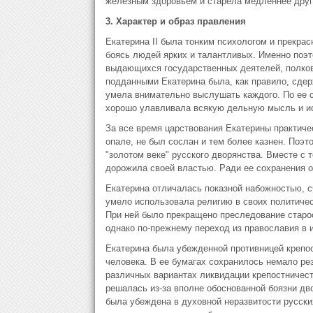
железным здоровьем и старела медленнее други
3. Характер и образ правления
Екатерина II была тонким психологом и прекра
боясь людей ярких и талантливых. Именно поэ
выдающихся государственных деятелей, полков
подданными Екатерина была, как правило, сдер
умела внимательно выслушать каждого. По ее с
хорошо улавливала всякую дельную мысль и ис
За все время царствования Екатерины практиче
опале, не был сослан и тем более казнен. Поэ
"золотом веке" русского дворянства. Вместе с 
дорожила своей властью. Ради ее сохранения 
Екатерина отличалась показной набожностью, с
умело использовала религию в своих политичес
При ней было прекращено преследование староо
однако по-прежнему переход из православия в 
Екатерина была убежденной противницей крепос
человека. В ее бумагах сохранилось немало ре
различных вариантах ликвидации крепостничеств
решалась из-за вполне обоснованной боязни дво
была убеждена в духовной неразвитости русски