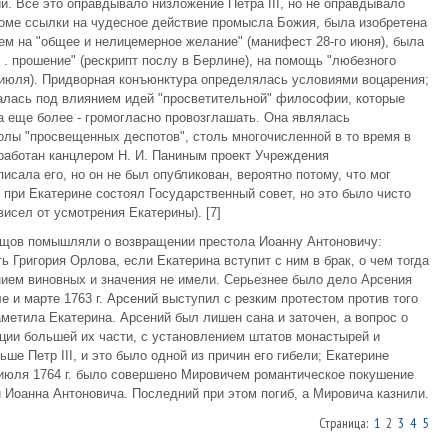
и. Все это оправдывало низложение Петра III, но не оправдывало
роме ссылки на чудесное действие промысла Божия, была изобретена
ием на "общее и нелицемерное желание" (манифест 28-го июня), была
 . прошение" (рескрипт послу в Берлине), на помощь "любезного
 июля). Придворная конъюнктура определялась условиями воцарения;
галась под влиянием идей "просветительной" философии, которые
а еще более - громогласно провозглашать. Она являлась
лы "просвещенных деспотов", столь многочисленной в то время в
работан канцлером Н. И. Паниным проект Учреждения
исала его, но он не был опубликован, вероятно потому, что мог
 при Екатерине состоял Государственный совет, но это было чисто
исел от усмотрения Екатерины). [7]
ущов помышляли о возвращении престола Иоанну Антоновичу:
ь Григория Орлова, если Екатерина вступит с ним в брак, о чем тогда
нием виновных и значения не имели. Серьезнее было дело Арсения
 и марте 1763 г. Арсений выступил с резким протестом против того
метила Екатерина. Арсений был лишен сана и заточен, а вопрос о
ции большей их части, с установлением штатов монастырей и
ше Петр III, и это было одной из причин его гибели; Екатерине
 июля 1764 г. было совершено Мировичем романтическое покушение
 Иоанна Антоновича. Последний при этом погиб, а Мировича казнили.
Страница:
1
2
3
4
5