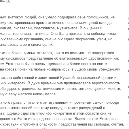
х. [2]
сным знатоком людей, она умело подбирала себе помощников, не
тому екатерининское время отмечено появлением целой плеяды
одцев, писателей, художников, музыкантов. В общении с
жанна, терпелива, тактична. Она была прекрасным собеседником,
обственному признанию, она не обладала творческим умом, но
пользовала ее в своих целях.
ски не было шумных отставок, никто из вельмож не подвергался
тому сложилось представление об екатерининском царствовании как
тем Екатерина была очень тщеславна и более всего на свете
она готова пойти на любые компромиссы в ущерб своим убеждениям.
читала себя главой и защитницей Русской православной церкви и
ких интересах. В духе времени она проповедовала веротерпимость.
брядцев, строились католические и протестантские церкви, мечети,
иную веру жестоко наказывался.
тного права, считая его антигуманным и противным самой природе
зких высказываний по этому поводу, а также рассуждений о
а. Однако сделать что-либо конкретное в этой области она не
рянского бунта и очередного переворота. Вместе с тем Екатерина
х крестьян и потому в опасности предоставления им свободы, считая,