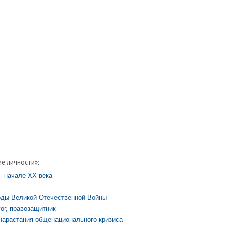
е личности»:
- начале XX века
оды Великой Отечественной Войны
ог, правозащитник
нарастания общенационального кризиса