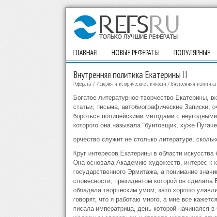
ГЛАВНАЯ
НОВЫЕ РЕФЕРАТЫ
ПОПУЛЯРНЫЕ
Внутренняя политика Екатерины II
Рефераты
/
История и исторические личности
/
Внутренняя политика 
Богатое литературное творчество Екатерины, в
статьи, письма, автобиографические Записки, 
бороться полицейскими методами с неугодными 
которого она называла "бунтовщик, хуже Пугачев
орчество служит не столько литературе, скольк
Круг интересов Екатерины в области искусства 
Она основала Академию художеств, интерес к к
государственного Эрмитажа, а понимание значи
словесности, президентом которой он сделала 
обладала творческим умом, зато хорошо улавли
говорят, что я работаю много, а мне все кажетс
писала императрица, день которой начинался в 