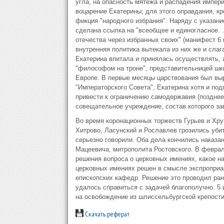
угла, на опасность мятежа и распадения импери
воцарение Екатерины; для этого оправдания, к
фикция "народного избрания". Наряду с указан
сделана ссылка на "всеобщее и единогласное. .
отечества через избранных своих" (манифест 6
внутренняя политика вытекала из них же и сла
Екатерина впитала и принялась осуществлять, 
"философом на троне", представительницей шко
Европе. В первые месяцы царствования был вы
"Императорского Совета"; Екатерина хотя и подп
привести к ограничению самодержавия (позднее
совещательное учреждение, состав которого зав
Во время коронационных торжеств Гурьев и Хр
Хитрово, Ласунский и Рославлев грозились убит
серьезно говорили. Оба дела кончились наказа
Мацеевича, митрополита Ростовского. В феврале
решения вопроса о церковных имениях, какое на
церковных имениях решен в смысле экспроприа
епископских кафедр. Решение это проводил рань
удалось справиться с задачей благополучно. 5
на освобождение из шлиссельбургской крепости
Скачать реферат