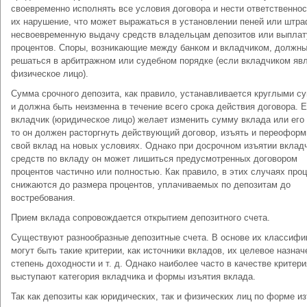
своевременно исполнять все условия договора и нести ответственнос
их нарушение, что может выражаться в установлении пеней или штра
несвоевременную выдачу средств владельцам депозитов или выплат
процентов. Споры, возникающие между банком и вкладчиком, должн
решаться в арбитражном или судебном порядке (если вкладчиком яв
физическое лицо).
Сумма срочного депозита, как правило, устанавливается круглыми с
и должна быть неизменна в течение всего срока действия договора. 
вкладчик (юридическое лицо) желает изменить сумму вклада или его 
то он должен расторгнуть действующий договор, изъять и переоформ
свой вклад на новых условиях. Однако при досрочном изъятии вклад
средств по вкладу он может лишиться предусмотренных договором
процентов частично или полностью. Как правило, в этих случаях про
снижаются до размера процентов, уплачиваемых по депозитам до
востребования.
Прием вклада сопровождается открытием депозитного счета.
Существуют разнообразные депозитные счета. В основе их классифи
могут быть такие критерии, как источники вкладов, их целевое назнач
степень доходности и т. д. Однако наиболее часто в качестве критери
выступают категория вкладчика и формы изъятия вклада.
Так как депозиты как юридических, так и физических лиц по форме и