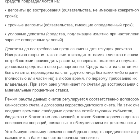
средств подразделяются на:
• депозиты до востребования (обязательства, не имеющие конкретног
срока);
• срочные депозиты (обязательства, имеющие определенный срок);
• условные депозиты (средства, подлежащие изъятию при наступлен
заранее оговоренных условий).
Депозиты до востребования предназначены для текущих расчетов.
Инициатива открытия такого счета исходит от самих клиентов в связи
потребностями производить расчеты, совершать платежи и получать
денежные средства в свое распоряжение. Средства с этих счетов мог
быть изъяты, переведены на счет другого лица без каких-либо ограни
(полностью или частично) в любое время, по первому требованию их
владельцев. При этом банк уплачивает по счетам до востребования 
минимальные процентные ставки.
Режим работы данных счетов регулируется соответственно договоро
банковского счета и договором корреспондентского счета. На этих сч
оседают временно свободные средства хозяйствующих субъектов,
бюджетов и бюджетных организаций, а также банков-корреспондентов
совершении операций, связанных с обслуживанием их деятельности.
Устойчивую величину временно свободных средств юридические лица
разместить в банке на счетах срочных депозитов.