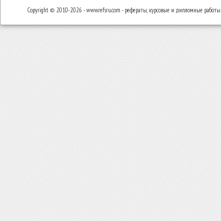
Copyright © 2010-2026 - www.refsru.com - рефераты, курсовые и дипломные работы