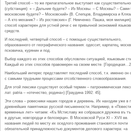
Третий способ – то же прилагательное выступает как существительно
(субстанция): « – Дальние будете? – Из Москвы. – С Москвы? – Сами-
московские будете? – Московский» (В. Слепцов, Владимирска и Клязь
– А кто механик? – Из ростовских» (Г. Немченко. Пашка, моя милиция)
способ характерен для устной речи с ее привычной экономией языко
средств.
И последний, четвертый способ – с помощью существительного,
образованного от географического названия: одессит, карпатец, москв
псковичка, курянин и под.
Выбор каждого из этих способов обусловлен ситуацией, языковым ст
Каждый из этих способов правомерен на своем месте. [Городецкая…2
Наибольший интерес представляет последний способ, т.к. именно он 
с самыми трудными процессами отсобственного словообразования.
Для этой лексики существует особый термин – патронимическая лекси
лат. patria – «отечество, родина») [Граудина 1992: 45].
Эти слова – ровесники наших городов и деревень. Их находим уже в 
древнейших памятниках русской письменности. Например, в «Повест
временных лет» читаем: «Къ Мстиславу же собрашася дружина въ тъ
в другыи, новгородци и белозерци». В Московской Руси XI – XVII вв.
названия людей по месту их оседлого проживания становятся почти
обязательной принадлежностью документов делового характера: «а