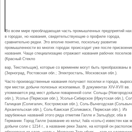
Во всем мире преобладающая часть промышленных предприятий нах
в городах, но названия, свидетельствующие о профиле города,
сравнительно редки. Это вполне понятно, поскольку развитие
промышленности во многих городах происходит уже после присвоени
названия. Чаще специализацию отражают названия рабочих поселков
(Красный Стекло
вар, Текстильщик), которые со временем могут быть преобразованы в
(Зерноград, Ростовская обл.; Электросталь, Московская обл.).
Часто производственные названия получают поселки и города, выро
при местах добычи полезных ископаемых. В документах XIV-XVII вв.
упоминается ряд мест добычи поваренной соли: Сольцы (Новгородск
обл.), Усолье (Пермская обл.), Усолье-Сибирское (Иркутская обл.), Со
Галицкая (Солигалич, Костромская обл.), Соль-Вычегодская (Сольвыч
Архангельская обл.), Соль-Камская (Соликамск, Пермская обл.). Из
зарубежных названий этого ряда отметим Галле и Зальцбург, оба в
Германии. Город Галле (название из кельт, hala «соль») известен как 
добычи соли с 1214 г., а название реки Заале, на которой он располож
образовано из слав. «соль». Название Зальцбург — калька славянско