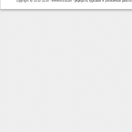
Copyright © 2010-2026 - www.refsru.com - рефераты, курсовые и дипломные работы