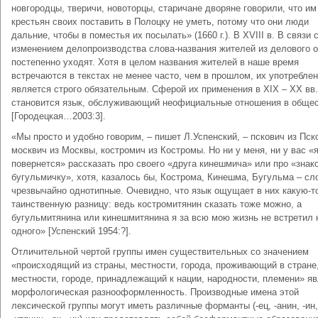
новгородцы, тверичи, новоторцы, старичане дворяне говорили, что и
крестьян своих поставить в Полоцку не уметь, потому что они люди
дальние, чтобы в поместья их посылать» (1660 г.). В XVIII в. В связи 
изменением делопроизводства слова-названия жителей из делового 
постепенно уходят. Хотя в целом названия жителей в наше время
встречаются в текстах не менее часто, чем в прошлом, их употреблен
является строго обязательным. Сферой их применения в XIX – XX вв.
становится язык, обслуживающий неофициальные отношения в общес
[Городецкая…2003:3].
«Мы просто и удобно говорим, – пишет Л.Успенский, – пскович из Пск
москвич из Москвы, костромич из Костромы. Но ни у меня, ни у вас «
повернется» рассказать про своего «друга кинешмича» или про «зна
бугульмичку», хотя, казалось бы, Кострома, Кинешма, Бугульма – сл
чрезвычайно однотипные. Очевидно, что язык ощущает в них какую-т
таинственную разницу: ведь костромитянин сказать тоже можно, а
бугульмитянина или кинешмитянина я за всю мою жизнь не встретил 
одного» [Успенский 1954:?].
Отличительной чертой группы имен существительных со значением
«происходящий из страны, местности, города, проживающий в стране
местности, городе, принадлежащий к нации, народности, племени» я
морфологическая разнооформленность. Производные имена этой
лексической группы могут иметь различные форманты (-ец, -анин, -ин,