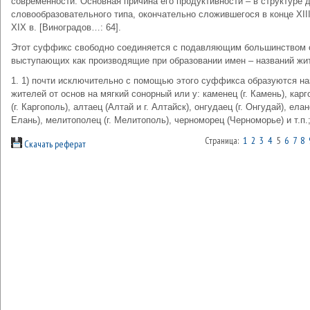
современности. Основная причина его продуктивности – в структуре 
словообразовательного типа, окончательно сложившегося в конце XIII
XIX в. [Виноградов…: 64].
Этот суффикс свободно соединяется с подавляющим большинством 
выступающих как производящие при образовании имен – названий жи
1. 1) почти исключительно с помощью этого суффикса образуются на
жителей от основ на мягкий сонорный или у: каменец (г. Камень), кар
(г. Каргополь), алтаец (Алтай и г. Алтайск), онгудаец (г. Онгудай), елане
Елань), мелитополец (г. Мелитополь), черноморец (Черноморье) и т.п.
Страница:
1
2
3
4
5
6
7
8
Скачать реферат