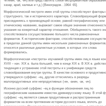
-итянин, -ак, -ич) или представлять собой бесформантные образования
хазар, араб, калмык и т.д.) [Виноградов…1964: 65].
Морфологической пестроте имен этой группы способствуют факторы 
структурного, так и исторического характера. Словообразующий форм
присоединяясь к производящей основе, равной географическому или
этническому названию, выражает самое общее значение отнесенности
указания на конкретный характер отношения. Обобщенность такого зн
способствовала сосуществованию большого числа равнозначных
формантов. К историческим факторам, способствовавшим сосущест
в пределах данной группы имен нескольких равнозначных формантов
относятся различные диалектные условия, в которых эти слова
формировались.
Морфологическая «пестрота» изучаемой группы имен лиц в языке кон
XVIII – нач. XIX в. была большей, чем в конце XIX в. В XIX в. действ
тенденция к устранению этой пестроты и к унификации средств
словообразования внутри группы. В качестве основного и продуктивн
утверждался суффикс –ец, другие оттеснялись в разряды
малопродуктивных или непродуктивных (-ин, -анин, -ак, -ич).
Исконно русский суффикс –ец в функции обозначения лиц по
географическим названиям известен древнерусскому языку. В этой ф
суффикс –ец является самым продуктивным и распространенным
формантом на всем протяжении истории русского языка, вплоть до