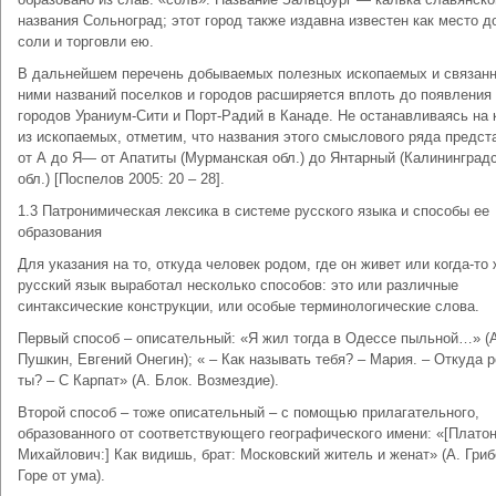
названия Сольноград; этот город также издавна известен как место 
соли и торговли ею.
В дальнейшем перечень добываемых полезных ископаемых и связан
ними названий поселков и городов расширяется вплоть до появления
городов Ураниум-Сити и Порт-Радий в Канаде. Не останавливаясь на
из ископаемых, отметим, что названия этого смыслового ряда предс
от А до Я— от Апатиты (Мурманская обл.) до Янтарный (Калининград
обл.) [Поспелов 2005: 20 – 28].
1.3 Патронимическая лексика в системе русского языка и способы ее
образования
Для указания на то, откуда человек родом, где он живет или когда-то 
русский язык выработал несколько способов: это или различные
синтаксические конструкции, или особые терминологические слова.
Первый способ – описательный: «Я жил тогда в Одессе пыльной…» (
Пушкин, Евгений Онегин); « – Как называть тебя? – Мария. – Откуда 
ты? – С Карпат» (А. Блок. Возмездие).
Второй способ – тоже описательный – с помощью прилагательного,
образованного от соответствующего географического имени: «[Плато
Михайлович:] Как видишь, брат: Московский житель и женат» (А. Гриб
Горе от ума).