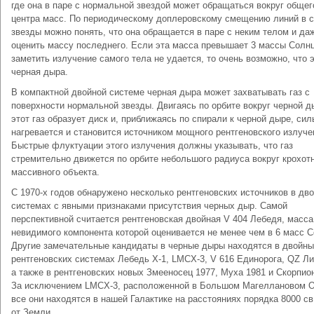
где она в паре с нормальной звездой может обращаться вокруг общег
центра масс. По периодическому доплеровскому смещению линий в с
звезды можно понять, что она обращается в паре с неким телом и да
оценить массу последнего. Если эта масса превышает 3 массы Солнц
заметить излучение самого тела не удается, то очень возможно, что 
черная дыра.
В компактной двойной системе черная дыра может захватывать газ с
поверхности нормальной звезды. Двигаясь по орбите вокруг черной д
этот газ образует диск и, приближаясь по спирали к черной дыре, сил
нагревается и становится источником мощного рентгеновского излуче
Быстрые флуктуации этого излучения должны указывать, что газ
стремительно движется по орбите небольшого радиуса вокруг крохот
массивного объекта.
С 1970-х годов обнаружено несколько рентгеновских источников в дв
системах с явными признаками присутствия черных дыр. Самой
перспективной считается рентгеновская двойная V 404 Лебедя, масса
невидимого компонента которой оценивается не менее чем в 6 масс С
Другие замечательные кандидаты в черные дыры находятся в двойн
рентгеновских системах Лебедь X-1, LMCX-3, V 616 Единорога, QZ Ли
а также в рентгеновских новых Змееносец 1977, Муха 1981 и Скорпион
За исключением LMCX-3, расположенной в Большом Магеллановом О
все они находятся в нашей Галактике на расстояниях порядка 8000 св
от Земли.