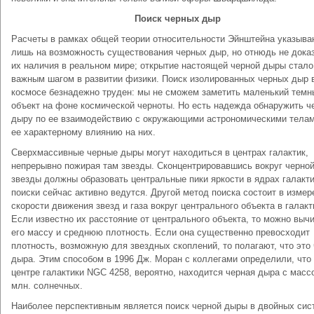
Поиск черных дыр
Расчеты в рамках общей теории относительности Эйнштейна указыва
лишь на возможность существования черных дыр, но отнюдь не дока
их наличия в реальном мире; открытие настоящей черной дыры стало
важным шагом в развитии физики. Поиск изолированных черных дыр 
космосе безнадежно труден: мы не сможем заметить маленький темн
объект на фоне космической черноты. Но есть надежда обнаружить 
дыру по ее взаимодействию с окружающими астрономическими телам
ее характерному влиянию на них.
Сверхмассивные черные дыры могут находиться в центрах галактик,
непрерывно пожирая там звезды. Сконцентрировавшись вокруг черно
звезды должны образовать центральные пики яркости в ядрах галакти
поиски сейчас активно ведутся. Другой метод поиска состоит в измер
скорости движения звезд и газа вокруг центрального объекта в галакт
Если известно их расстояние от центрального объекта, то можно выч
его массу и среднюю плотность. Если она существенно превосходит
плотность, возможную для звездных скоплений, то полагают, что это
дыра. Этим способом в 1996 Дж. Моран с коллегами определили, что
центре галактики NGC 4258, вероятно, находится черная дыра с масс
млн. солнечных.
Наиболее перспективным является поиск черной дыры в двойных сис