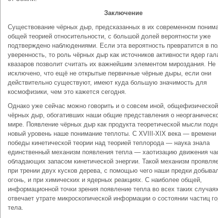
Заключение
Существование чёрных дыр, предсказанных в их современном поним
общей теорией относительности, с большой долей вероятности уже
подтверждено наблюдениями. Если эта вероятность превратится в п
уверенность, то роль чёрных дыр как источников активности ядер гал
квазаров позволит считать их важнейшим элементом мироздания. Не
исключено, что ещё не открытые первичные чёрные дыры, если они
действительно существуют, имеют куда большую значимость для
космофизики, чем это кажется сегодня.
Однако уже сейчас можно говорить и о совсем иной, общефизической
чёрных дыр, обогативших наши общие представления о неорганическ
мире. Появление чёрных дыр как продукта теоретической мысли подн
новый уровень наше понимание теплоты. С XVIII-XIX века — времени
победы кинетической теории над теорией теплорода — наука знала
единственный механизм появления тепла — хаотизацию движения ча
обладающих запасом кинетической энергии. Такой механизм проявля
при трении двух кусков дерева, с помощью чего наши предки добыва
огонь, и при химических и ядерных реакциях. С наиболее общей,
информационной точки зрения появление тепла во всех таких случая
отвечает утрате микроскопической информации о состоянии частиц го
тела.