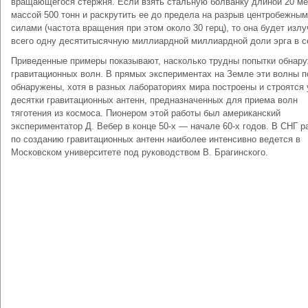
вращающегося стержня. Если взять стальную болванку длиной 20 ме
массой 500 тонн и раскрутить ее до предела на разрыв центробежны
силами (частота вращения при этом около 30 герц), то она будет излу
всего одну десятитысячную миллиардной миллиардной доли эрга в с
Приведенные примеры показывают, насколько трудны попытки обнар
гравитационных волн. В прямых экспериментах на Земле эти волны п
обнаружены, хотя в разных лабораториях мира построены и строятся
десятки гравитационных антенн, предназначенных для приема волн
тяготения из космоса. Пионером этой работы был американский
экспериментатор Д. Вебер в конце 50-х — начале 60-х годов. В СНГ р
по созданию гравитационных антенн наиболее интенсивно ведется в
Московском университете под руководством В. Брагинского.