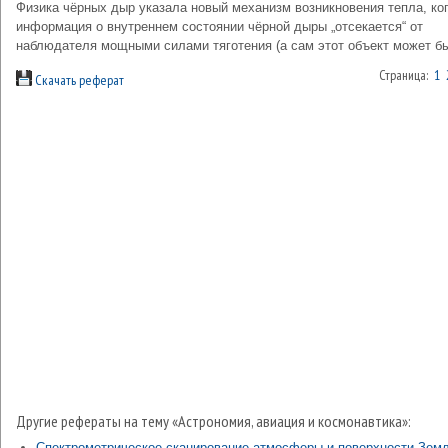
Физика чёрных дыр указала новый механизм возникновения тепла, ко
информация о внутреннем состоянии чёрной дыры „отсекается“ от
наблюдателя мощными силами тяготения (а сам этот объект может б
Страница:
1
Скачать реферат
Другие рефераты на тему «Астрономия, авиация и космонавтика»:
Спектрометрическое сканирование атмосферы и поверхности Зем