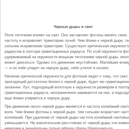
Черные дыры и свет
Поле тяготения влияет на свет. Оно заставляет фотоны менять свою
частоту и искривляет траекторию лучей. Чем ближе к черной дыре, т
сильнее искривление траектории. Существует критическая окружност
радиусом в полтора гравитационных радиуса. По этой окружности фо
удерживаемый на окружности мощным тяготением черной дыры, впол
может двигаться. Однако это движение неустойчиво. Малейшее воз
— и он либо упадет на черную дыру, либо улетит в космос.
Наличие критической окружности для фотонов ведет к тому, что свет,
проходящий достаточно близко к черной дыре, будет ею гравитацион
захвачен. Луч, подходящий вплотную к окружности размером в полто
гравитационных радиуса, неограниченно навивается на нее, а подхо
еще ближе упирается в черную дыру.
При движении около черной дыры меняется и частота колебаний свет
волн. Чем ближе фотоны к черной дыре, тем сильнее возрастает част
колебаний. При удалении от черной дыры частота колебаний световы
уменьшается. На значительном расстоянии от черной дыры эти измен
невелики и значительны только вблизи сферы Шварцшильда.