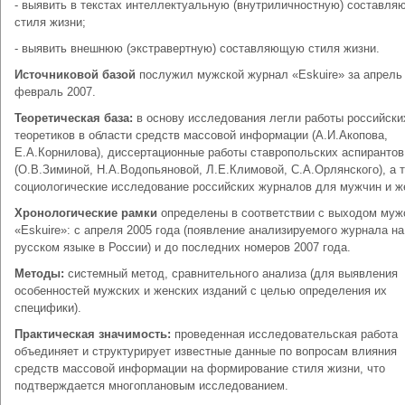
- выявить в текстах интеллектуальную (внутриличностную) составл
стиля жизни;
- выявить внешнюю (экстравертную) составляющую стиля жизни.
Источниковой базой
послужил мужской журнал «Eskuire» за апрель 
февраль 2007.
Теоретическая база:
в основу исследования легли работы российски
теоретиков в области средств массовой информации (А.И.Акопова,
Е.А.Корнилова), диссертационные работы ставропольских аспирантов
(О.В.Зиминой, Н.А.Водопьяновой, Л.Е.Климовой, С.А.Орлянского), а 
социологические исследование российских журналов для мужчин и ж
Хронологические рамки
определены в соответствии с выходом муж
«Eskuire»: с апреля 2005 года (появление анализируемого журнала на
русском языке в России) и до последних номеров 2007 года.
Методы:
системный метод, сравнительного анализа (для выявления
особенностей мужских и женских изданий с целью определения их
специфики).
Практическая значимость:
проведенная исследовательская работа
объединяет и структурирует известные данные по вопросам влияния
средств массовой информации на формирование стиля жизни, что
подтверждается многоплановым исследованием.