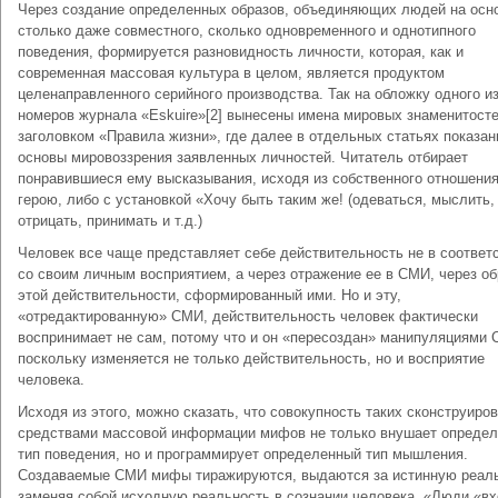
Через создание определенных образов, объединяющих людей на осн
столько даже совместного, сколько одновременного и однотипного
поведения, формируется разновидность личности, которая, как и
современная массовая культура в целом, является продуктом
целенаправленного серийного производства. Так на обложку одного и
номеров журнала «Eskuire»[2] вынесены имена мировых знаменитост
заголовком «Правила жизни», где далее в отдельных статьях показа
основы мировоззрения заявленных личностей. Читатель отбирает
понравившиеся ему высказывания, исходя из собственного отношения
герою, либо с установкой «Хочу быть таким же! (одеваться, мыслить,
отрицать, принимать и т.д.)
Человек все чаще представляет себе действительность не в соответ
со своим личным восприятием, а через отражение ее в СМИ, через об
этой действительности, сформированный ими. Но и эту,
«отредактированную» СМИ, действительность человек фактически
воспринимает не сам, потому что и он «пересоздан» манипуляциями 
поскольку изменяется не только действительность, но и восприятие
человека.
Исходя из этого, можно сказать, что совокупность таких сконструиро
средствами массовой информации мифов не только внушает опреде
тип поведения, но и программирует определенный тип мышления.
Создаваемые СМИ мифы тиражируются, выдаются за истинную реаль
заменяя собой исходную реальность в сознании человека. «Люди «в