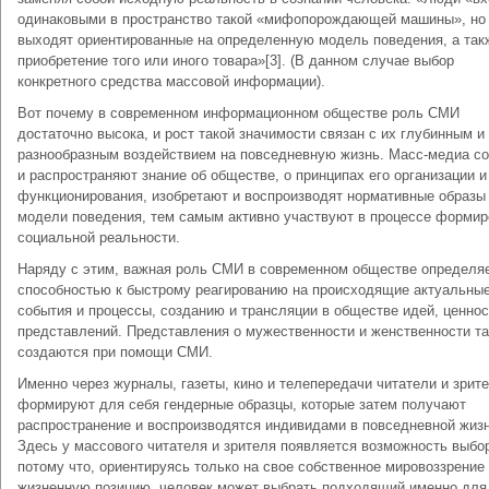
одинаковыми в пространство такой «мифопорождающей машины», но
выходят ориентированные на определенную модель поведения, а так
приобретение того или иного товара»[3]. (В данном случае выбор
конкретного средства массовой информации).
Вот почему в современном информационном обществе роль СМИ
достаточно высока, и рост такой значимости связан с их глубинным и
разнообразным воздействием на повседневную жизнь. Масс-медиа с
и распространяют знание об обществе, о принципах его организации и
функционирования, изобретают и воспроизводят нормативные образы
модели поведения, тем самым активно участвуют в процессе формир
социальной реальности.
Наряду с этим, важная роль СМИ в современном обществе определяе
способностью к быстрому реагированию на происходящие актуальны
события и процессы, созданию и трансляции в обществе идей, ценнос
представлений. Представления о мужественности и женственности т
создаются при помощи СМИ.
Именно через журналы, газеты, кино и телепередачи читатели и зрит
формируют для себя гендерные образцы, которые затем получают
распространение и воспроизводятся индивидами в повседневной жизн
Здесь у массового читателя и зрителя появляется возможность выбо
потому что, ориентируясь только на свое собственное мировоззрение
жизненную позицию, человек может выбрать подходящий именно для