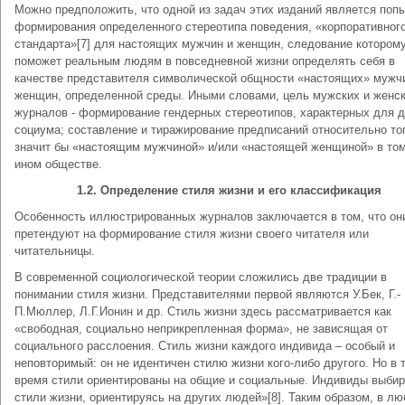
Можно предположить, что одной из задач этих изданий является поп
формирования определенного стереотипа поведения, «корпоративног
стандарта»[7] для настоящих мужчин и женщин, следование котором
поможет реальным людям в повседневной жизни определять себя в
качестве представителя символической общности «настоящих» мужч
женщин, определенной среды. Иными словами, цель мужских и женс
журналов - формирование гендерных стереотипов, характерных для д
социума; составление и тиражирование предписаний относительно тог
значит бы «настоящим мужчиной» и/или «настоящей женщиной» в то
ином обществе.
1.2. Определение стиля жизни и его классификация
Особенность иллюстрированных журналов заключается в том, что он
претендуют на формирование стиля жизни своего читателя или
читательницы.
В современной социологической теории сложились две традиции в
понимании стиля жизни. Представителями первой являются У.Бек, Г.-
П.Мюллер, Л.Г.Ионин и др. Стиль жизни здесь рассматривается как
«свободная, социально неприкрепленная форма», не зависящая от
социального расслоения. Стиль жизни каждого индивида – особый и
неповторимый: он не идентичен стилю жизни кого-либо другого. Но в 
время стили ориентированы на общие и социальные. Индивиды выби
стили жизни, ориентируясь на других людей»[8]. Таким образом, в л