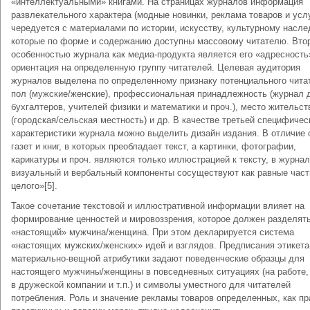
«интеллектуальными» книгами. На страницах журналов информация
развлекательного характера (модные новинки, реклама товаров и услу
чередуется с материалами по истории, искусству, культурному насле
которые по форме и содержанию доступны массовому читателю. Вто
особенностью журнала как медиа-продукта является его «адресность
ориентация на определенную группу читателей. Целевая аудитория
журналов выделена по определенному признаку потенциального чита
пол (мужские/женские), профессиональная принадлежность (журнал 
бухгалтеров, учителей физики и математики и проч.), место жительст
(городская/сельская местность) и др. В качестве третьей специфичес
характеристики журнала можно выделить дизайн издания. В отличие 
газет и книг, в которых преобладает текст, а картинки, фотографии,
карикатуры и проч. являются только иллюстрацией к тексту, в журна
визуальный и вербальный компоненты сосуществуют как равные част
целого»[5].
Такое сочетание текстовой и иллюстративной информации влияет на
формирование ценностей и мировоззрения, которое должен разделят
«настоящий» мужчина/женщина. При этом декларируется система
«настоящих мужских/женских» идей и взглядов. Предписания этикета
материально-вещной атрибутики задают поведенческие образцы для
настоящего мужчины/женщины в повседневных ситуациях (на работе,
в дружеской компании и т.п.) и символы уместного для читателей
потребления. Роль и значение рекламы товаров определенных, как пр