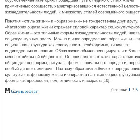
обусловленная категория, прошедшая путь от единого стиля жизни
примитивных сообществ, характеризовавшихся естественной целост
жизнедеятельности людей, к множеству стилей современного общест
Понятия «стиль жизни» и «образ жизни» не тождественны друг другу.
«Категория образа жизни отражает силовой характер социокультурног
Образ жизни – это типичные формы жизнедеятельности людей, навя
социокультурным полем. Можно и иное определение: образ жизни – э
социальная структура как совокупность необходимых, типичных
индивидуальных практик. Образ жизни обычно ассоциируется с более
менее стабильной общностью. Он проявляется в таких характеристик
общие для нее нормы, ритуалы, формы социального порядка и, вероя
особый диалект или речь. Поэтому образ жизни близок к определени
культуры как феномену жизни и опирается на такие социоструктурные
формы как профессия, пол, этничность и возраст»[10].
Страница:
1
2
3
Скачать реферат