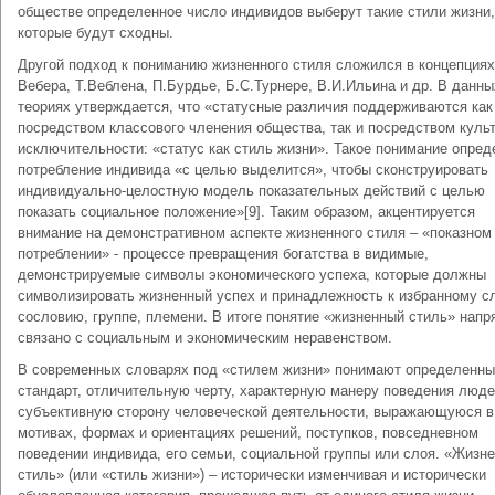
обществе определенное число индивидов выберут такие стили жизни,
которые будут сходны.
Другой подход к пониманию жизненного стиля сложился в концепциях
Вебера, Т.Веблена, П.Бурдье, Б.С.Турнере, В.И.Ильина и др. В данны
теориях утверждается, что «статусные различия поддерживаются как
посредством классового членения общества, так и посредством куль
исключительности: «статус как стиль жизни». Такое понимание опред
потребление индивида «с целью выделится», чтобы сконструировать
индивидуально-целостную модель показательных действий с целью
показать социальное положение»[9]. Таким образом, акцентируется
внимание на демонстративном аспекте жизненного стиля – «показном
потреблении» - процессе превращения богатства в видимые,
демонстрируемые символы экономического успеха, которые должны
символизировать жизненный успех и принадлежность к избранному с
сословию, группе, племени. В итоге понятие «жизненный стиль» нап
связано с социальным и экономическим неравенством.
В современных словарях под «стилем жизни» понимают определенны
стандарт, отличительную черту, характерную манеру поведения люде
субъективную сторону человеческой деятельности, выражающуюся в
мотивах, формах и ориентациях решений, поступков, повседневном
поведении индивида, его семьи, социальной группы или слоя. «Жизн
стиль» (или «стиль жизни») – исторически изменчивая и исторически