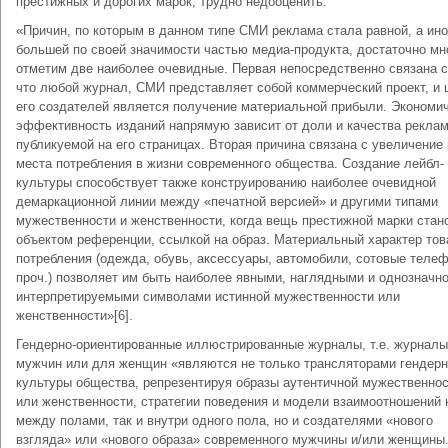
престижных и дорогих марок, трудно недооценить.
«Причин, по которым в данном типе СМИ реклама стала равной, а ино
большей по своей значимости частью медиа-продукта, достаточно мн
отметим две наиболее очевидные. Первая непосредственно связана с
что любой журнал, СМИ представляет собой коммерческий проект, и
его создателей является получение материальной прибыли. Экономи
эффективность изданий напрямую зависит от доли и качества рекла
публикуемой на его страницах. Вторая причина связана с увеличение 
места потребления в жизни современного общества. Создание лейбл-
культуры способствует также конструированию наиболее очевидной
демаркационной линии между «печатной версией» и другими типами
мужественности и женственности, когда вещь престижной марки стан
объектом референции, ссылкой на образ. Материальный характер тов
потребления (одежда, обувь, аксессуары, автомобили, сотовые теле
проч.) позволяет им быть наиболее явными, наглядными и однозначн
интерпретируемыми символами истинной мужественности или
женственности»[6].
Гендерно-ориентированные иллюстрированные журналы, т.е. журналы
мужчин или для женщин «являются не только трансляторами гендер
культуры общества, репрезентируя образы аутентичной мужественнос
или женственности, стратегии поведения и модели взаимоотношений 
между полами, так и внутри одного пола, но и создателями «нового
взгляда» или «нового образа» современного мужчины и/или женщины