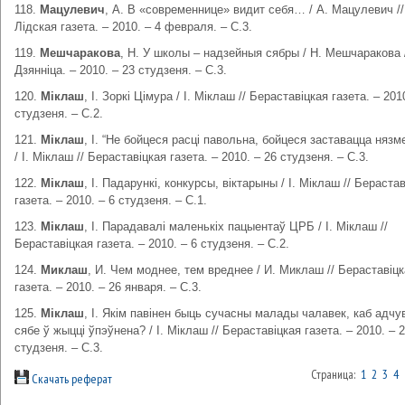
118.
Мацулевич
, А. В «современнице» видит себя… / А. Мацулевич //
Лідская газета. – 2010. – 4 февраля. – С.3.
119.
Мешчаракова
, Н. У школы – надзейныя сябры / Н. Мешчаракова 
Дзянніца. – 2010. – 23 студзеня. – С.3.
120.
Міклаш
, І. Зоркі Цімура / І. Міклаш // Бераставіцкая газета. – 201
студзеня. – С.2.
121.
Міклаш
, І. “Не бойцеся расці павольна, бойцеся заставацца нязм
/ І. Міклаш // Бераставіцкая газета. – 2010. – 26 студзеня. – С.3.
122.
Міклаш
, І. Падарункі, конкурсы, віктарыны / І. Міклаш // Бераста
газета. – 2010. – 6 студзеня. – С.1.
123.
Міклаш
, І. Парадавалі маленькіх пацыентаў ЦРБ / І. Міклаш //
Бераставіцкая газета. – 2010. – 6 студзеня. – С.2.
124.
Миклаш
, И. Чем моднее, тем вреднее / И. Миклаш // Бераставіц
газета. – 2010. – 26 января. – С.3.
125.
Міклаш
, І. Якім павінен быць сучасны малады чалавек, каб адчу
сябе ў жыцці ўпэўнена? / І. Міклаш // Бераставіцкая газета. – 2010. – 
студзеня. – С.3.
Страница:
1
2
3
4
Скачать реферат