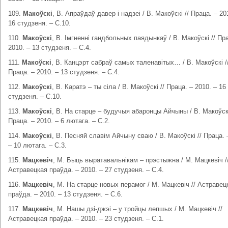
109.
Макоўскі
, В. Апраўдаў давер і надзеі / В. Макоўскі // Праца. – 20
16 студзеня. – С.10.
110.
Макоўскі
, В. Імгненні гандбольных паядынкаў / В. Макоўскі // Пр
2010. – 13 студзеня. – С.4.
111.
Макоўскі
, В. Канцэрт сабраў самых таленавітых… / В. Макоўскі /
Праца. – 2010. – 13 студзеня. – С.4.
112.
Макоўскі
, В. Каратэ – ты сіла / В. Макоўскі // Праца. – 2010. – 16
студзеня. – С.10.
113.
Макоўскі
, В. На старце – будучыя абаронцы Айчыны / В. Макоўскі
Праца. – 2010. – 6 лютага. – С.2.
114.
Макоўскі
, В. Песняй славім Айчыну сваю / В. Макоўскі // Праца. 
– 10 лютага. – С.3.
115.
Мацкевіч
, М. Быць выратавальнікам – прэстыжна / М. Мацкевіч /
Астравецкая праўда. – 2010. – 27 студзеня. – С.4.
116.
Мацкевіч
, М. На старце новых перамог / М. Мацкевіч // Астравец
праўда. – 2010. – 13 студзеня. – С.6.
117.
Мацкевіч
, М. Нашы дзі-джэі – у тройцы лепшых / М. Мацкевіч //
Астравецкая праўда. – 2010. – 23 студзеня. – С.1.