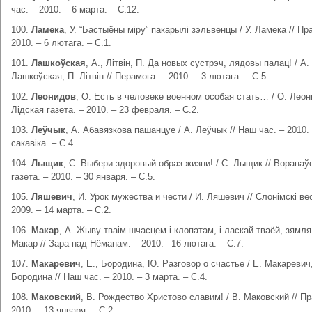
час. – 2010. – 6 марта. – С.12.
100.
Ламека
, У. “Бастыёны міру” пакарылі зэльвенцы / У. Ламека // Пр
2010. – 6 лютага. – С.1.
101.
Лашкоўская
, А., Літвін, П. Да новых сустрэч, лядовы палац! / А.
Лашкоўская, П. Літвін // Перамога. – 2010. – 3 лютага. – С.5.
102.
Леонидов
, О. Есть в человеке военном особая стать… / О. Леон
Лідская газета. – 2010. – 23 февраля. – С.2.
103.
Леўчык
, А. Абавязкова пашанцуе / А. Леўчык // Наш час. – 2010. 
сакавіка. – С.4.
104.
Лыщик
, С. Выбери здоровый образ жизни! / С. Лыщик // Воранаў
газета. – 2010. – 30 января. – С.5.
105.
Ляшевич
, И. Урок мужества и чести / И. Ляшевич // Слонімскі вес
2009. – 14 марта. – С.2.
106.
Макар
, А. Жыву тваім шчасцем і клопатам, і ласкай тваёй, зямля!
Макар // Зара над Нёманам. – 2010. –16 лютага. – С.7.
107.
Макаревич
, Е., Бородина, Ю. Разговор о счастье / Е. Макаревич
Бородина // Наш час. – 2010. – 3 марта. – С.4.
108.
Маковский
, В. Рождество Христово славим! / В. Маковский // Пр
2010. – 13 января. – С.2.