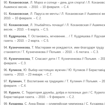
90.
Кохановская
, Л. Мороз и солнце – день для спорта! / Л. Кохановс
Ашмянскі веснік. – 2010. – 10 февраля. – С.4.
91.
Кохановская
, Л. Паруса ее мечты / Л. Кохановская // Ашмянскі ве
2010. – 10 февраля. – С.2.
92.
Кохановская
, Л. Улыбайтесь почаще! / Л. Кохановская // Ашмянск
веснік. – 2010. – 6 марта. – С.5.
93.
Кудряшова
, Т. Остановись, мгновение… / Т. Кудряшова // Лідская
газета. – 2010. – 2 марта. – С.5.
94.
Кузнеченкова
, Т. Мастерами не рождаются, ими благодаря труду
становятся / Т. Кузнеченкова // Полымя. – 2010. – 6 лютага. – С.3.
95.
Кузнеченкова
, Т. Спасают дети / Т. Кузнеченкова // Полымя. – 201
февраля. – С.3.
96.
Куликов
, Ю. Выбор настоящих мужчин / Ю. Куликов // Бераставіц
газета. – 2010. – 23 января. – С.7.
97.
Кулинич
, Т. Воспитание на традициях / Т. Кулинич // Полымя. – 20
февраля. – С.4.
98.
Курило
, С. Территория дружбы, добра и полезных дел / С. Курило 
Бераставіцкая газета. – 2010. – 9 февраля. – С.2.
99.
Кухарева
, С. Анна Верас – олимпийская чемпионка / С. Кухарева 