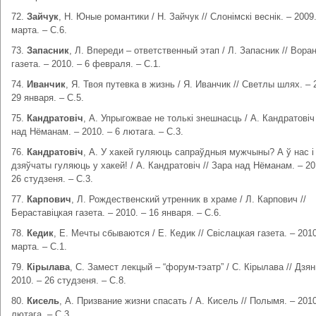
72.
Зайчук
, Н. Юные романтики / Н. Зайчук // Слонімскі веснік. – 2009.
марта. – С.6.
73.
Запасник
, Л. Впереди – ответственный этап / Л. Запасник // Вора
газета. – 2010. – 6 февраля. – С.1.
74.
Иванчик
, Я. Твоя путевка в жизнь / Я. Иванчик // Светлы шлях. – 
29 января. – С.5.
75.
К
андратовіч
, А. Упрыгожвае не толькі знешнасць / А. Кандратовіч 
над Нёманам. – 2010. – 6 лютага. – С.3.
76.
Кандратовіч
, А. У хакей гуляюць сапраўдныя мужчыны? А ў нас і
дзяўчаты гуляюць у хакей! / А. Кандратовіч // Зара над Нёманам. – 20
26 студзеня. – С.3.
77.
Карпович
, Л. Рождественский утренник в храме / Л. Карпович //
Бераставіцкая газета. – 2010. – 16 января. – С.6.
78.
Кедик
, Е. Мечты сбываются / Е. Кедик // Свіслацкая газета. – 2010
марта. – С.1.
79.
Кірылава
, С. Замест лекцый – “форум-тэатр” / С. Кірылава // Дзян
2010. – 26 студзеня. – С.8.
80.
Кисель
, А. Призвание жизни спасать / А. Кисель // Полымя. – 2010
лютага. – С.3.