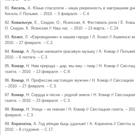
81.
Кисель
, А. Юные спасатели – наша уверенность в завтрашнем дне
Кисель // Полымя. – 2010. – 3 февраля. – С.4.
82.
Ковальчук
, Е., Скидан, О., Ясинская, К. Фестиваль рэпа / Е. Кова
О. Скидан, К. Ясинская // Наш час. – 2010. – 13 марта. – С.24.
83.
Козел
, Л. «Евровидение» в нашем городе / Л. Козел // Ашмянскі ве
2010. – 27 февраля. – С.2.
84.
Комар
, А. Лучше напишите красивую музыку / А. Комар // Полымя
2010. – 6 лютага. – С.3.
85.
Комар
, Н. Нам природа – дар, мы ему – пиар / Н. Комар // Свісла
газета. – 2010. – 13 февраля. – С.9.
86.
Комар
, Н. Профессии настоящих мужчин / Н. Комар // Свіслацкая 
– 2010. – 27 февраля. – С.3.
87.
Комар
, Н. Сердца и песни – родной земле / Н. Комар // Свіслацка
газета. – 2010. – 23 февраля. – С.3.
88.
Комар
, Н. Улица – не пивная / Н. Комар // Свіслацкая газета. – 201
февраля. – С.3.
89.
Корачкіна
, А. Год абяцае быць удалым! / А. Корачкіна // Светлы 
2010. – 8 студзеня. – С.17.