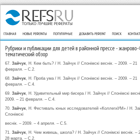
ГЛАВНАЯ
НОВЫЕ РЕФЕРАТЫ
ПОПУЛЯРНЫЕ
ДОБАВИТЬ РЕФЕРАТ
ПОИСК
КОНТАК
Рубрики и публикации для детей в районной прессе - жанрово-
тематический обзор
67.
Зайчук
, Н. Кем быть? / Н. Зайчук // Слонімскі веснік. – 2009. – 21
февраля. – С.2.
68.
Зайчук
, Н. Проба ума / Н. Зайчук // Слонімскі веснік. – 2009. – 21
февраля. – С.4.
69.
Зайчук
, Н. Удивительный мир бисера / Н. Зайчук // Слонімскі весні
2009. – 21 февраля. – С.4.
70.
Зайчук
, Н. Фестиваль юных исследователей «КоллегиУМ» / Н. Зай
Слонімскі
веснік. – 2009. – 4 апреля. – С.5.
71.
Зайчук
, Н. Чем живешь, школа? / Н. Зайчук // Слонімскі веснік. – 
28 марта. – С.2.