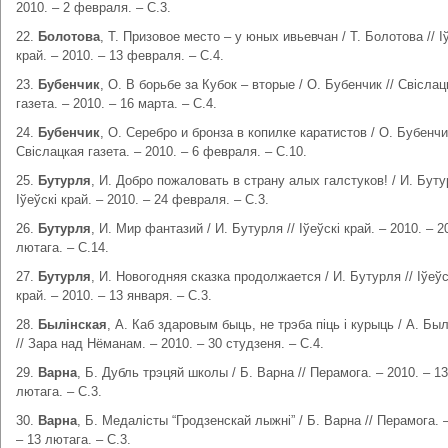
2010. – 2 февраля. – С.3.
22.
Болотова
, Т. Призовое место – у юных ивьевчан / Т. Болотова // І
край. – 2010. – 13 февраля. – С.4.
23.
Бубенчик
, О. В борьбе за Кубок – вторые / О. Бубенчик // Свіслац
газета. – 2010. – 16 марта. – С.4.
24.
Бубенчик
, О. Серебро и бронза в копилке каратистов / О. Бубенчик
Свіслацкая газета. – 2010. – 6 февраля. – С.10.
25.
Бутурля
, И. Добро пожаловать в страну алых галстуков! / И. Буту
Іўеўскі край. – 2010. – 24 февраля. – С.3.
26.
Бутурля
, И. Мир фантазий / И. Бутурля // Іўеўскі край. – 2010. – 2
лютага. – С.14.
27.
Бутурля
, И. Новогодняя сказка продолжается / И. Бутурля // Іўеўс
край. – 2010. – 13 января. – С.3.
28.
Былінская
, А. Каб здаровым быць, не трэба піць і курыць / А. Бы
// Зара над Нёманам. – 2010. – 30 студзеня. – С.4.
29.
Варна
, Б. Дубль трэцяй школы / Б. Варна // Перамога. – 2010. – 13
лютага. – С.3.
30.
Варна
, Б. Медалісты “Гродзенскай лыжні” / Б. Варна // Перамога. 
– 13 лютага. – С.3.