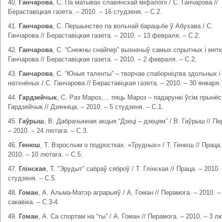
40.
Ганчарова
, С. Па матывах славянскай міфалогіі / С. Ганчарова //
Бераставіцкая газета. – 2010. – 16 студзеня. – С.2.
41.
Ганчарова
, С. Першынство па вольнай барацьбе ў Абухава / С.
Ганчарова // Бераставіцкая газета. – 2010. – 13 февраля. – С.2.
42.
Ганчарова
, С. “Снежны снайпер” вызначыў самых спрытных і меткі
Ганчарова // Бераставіцкая газета. – 2010. – 2 февраля. – С.2.
43.
Ганчарова
, С. “Юныя таленты” – творчае спаборніцтва здольных і
натхнёных / С. Ганчарова // Бераставіцкая газета. – 2010. – 30 января.
44.
Гардзейчык
, С. Раз Мароз,… пяць Мароз – падарункі ўсім прынёс!
Гардзейчык // Дзянніца. – 2010. – 5 студзеня. – С.1.
45.
Гаўрыш
, В. Дабрачынная акцыя “Дзеці – дзецям” / В. Гаўрыш // Пе
– 2010. – 24 лютага. – С.3.
46.
Генюш
, Т. Взрослым о подростках. «Трудных» / Т. Генюш // Праца.
2010. – 10 лютага. – С.5.
47.
Глінская
, Т. “Эрудыт” сабраў сяброў / Т. Глінская // Праца. – 2010.
студзеня. – С.5.
48.
Гоман
, А. Альма-Матэр аграрыяў / А. Гоман // Перамога. – 2010. –
сакавіка. – С.3-4.
49.
Гоман
, А. Са спортам на “ты” / А. Гоман // Перамога. – 2010. – 3 л