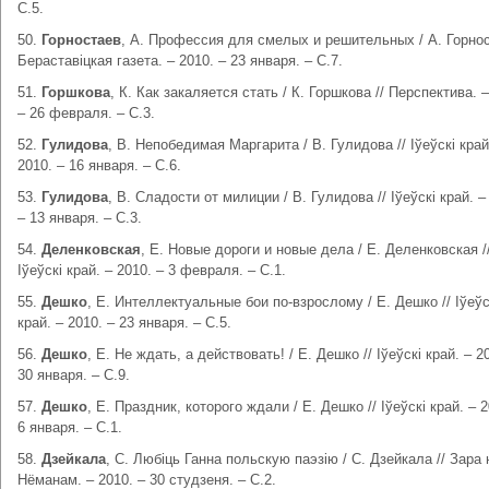
С.5.
50.
Горностаев
, А. Профессия для смелых и решительных / А. Горнос
Бераставіцкая газета. – 2010. – 23 января. – С.7.
51.
Горшкова
, К. Как закаляется стать / К. Горшкова // Перспектива. –
– 26 февраля. – С.3.
52.
Гулидова
, В. Непобедимая Маргарита / В. Гулидова // Іўеўскі край
2010. – 16 января. – С.6.
53.
Гулидова
, В. Сладости от милиции / В. Гулидова // Іўеўскі край. –
– 13 января. – С.3.
54.
Деленковская
, Е. Новые дороги и новые дела / Е. Деленковская /
Іўеўскі край. – 2010. – 3 февраля. – С.1.
55.
Дешко
, Е. Интеллектуальные бои по-взрослому / Е. Дешко // Іўеўс
край. – 2010. – 23 января. – С.5.
56.
Дешко
, Е. Не ждать, а действовать! / Е. Дешко // Іўеўскі край. – 2
30 января. – С.9.
57.
Дешко
, Е. Праздник, которого ждали / Е. Дешко // Іўеўскі край. – 2
6 января. – С.1.
58.
Д
зейкала
, С. Любіць Ганна польскую паэзію / С. Дзейкала // Зара
Нёманам. – 2010. – 30 студзеня. – С.2.