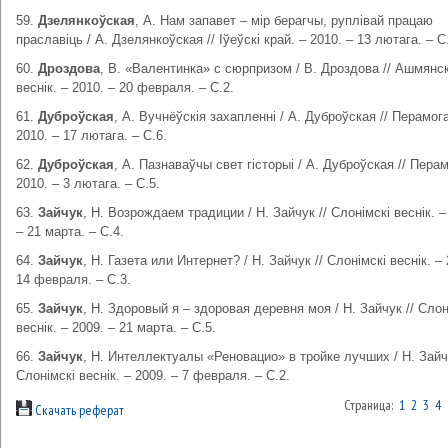
59.
Дзелянкоўская
, А. Нам запавет – мір берагчы, руплівай працаю
праславіць / А. Дзелянкоўская // Іўеўскі край. – 2010. – 13 лютага. – С
60.
Дроздова
, В. «Валентинка» с сюрпризом / В. Дроздова // Ашмянск
веснік. – 2010. – 20 февраля. – С.2.
61.
Дуброўская
, А. Вучнёўскія захапленні / А. Дуброўская // Перамога
2010. – 17 лютага. – С.6.
62.
Дуброўская
, А. Пазнаваўчы свет гісторыі / А. Дуброўская // Перам
2010. – 3 лютага. – С.5.
63.
Зайчук
, Н. Возрождаем традиции / Н. Зайчук // Слонімскі веснік. –
– 21 марта. – С.4.
64.
Зайчук
, Н. Газета или Интернет? / Н. Зайчук // Слонімскі веснік. – 
14 февраля. – С.3.
65.
Зайчук
, Н. Здоровый я – здоровая деревня моя / Н. Зайчук // Слон
веснік. – 2009. – 21 марта. – С.5.
66.
Зайчук
, Н. Интеллектуалы «Реновацио» в тройке лучших / Н. Зайчу
Слонімскі веснік. – 2009. – 7 февраля. – С.2.
Страница:
1
2
3
4
Скачать реферат