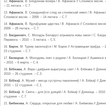
12.
Афанасік
, В. Бяздоннае возера / В. Афанасік // Слонімскі веснік. 
– 21 лютага. – С.7.
13.
Афанасік
, В. Скандынаўскі след на слонімскай зямлі / В. Афанасік
Слонімскі веснік. – 2009. – 14 лютага. – С.7.
14.
Афанасік
, В. Ядлаўцовае царства / В. Афанасік // Слонімскі веснік
2009. – 28 лютага. – С.7.
15.
Багдановіч
, С. Моладзь Беларусі атрымала новы закон / С. Багдан
Перамога. – 2010. – 3 лютага. – С.5.
16.
Барок
, М. Турнір закончыўся / М. Барок // Астравецкая праўда. – 2
23 студзеня. – С.7.
17.
Белицкая
, А. Молодежь поет о родине / А. Белицкая // Ашмянскі в
– 2010. – 6 марта. – С.4.
18.
Бібікава
, А. Вера і дабрыня выратуюць свет / А. Бібікава // Дзянні
2010. – 26 студзеня. – С.3.
19.
Бібікаў
, А. Музей – месца сустрэчы пакаленняў / А. Бібікаў // Дзян
2010. – 12 студзеня. – С.1.
20.
Бібікаў
, А. Свята – для ўсіх дзяцей / А. Бібікаў // Дзянніца. – 2010.
студзеня. – С.7.
21.
Бибикова
, А. Сердца, открытые для любви / А. Бибикова // Дзянні