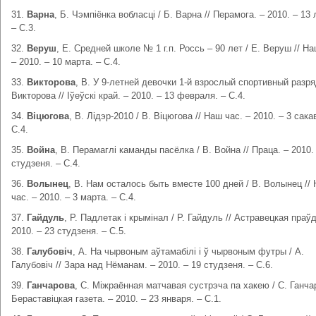
31.
Варна
, Б. Чэмпіёнка вобласці / Б. Варна // Перамога. – 2010. – 13
– С.3.
32.
Веруш
, Е. Средней школе № 1 г.п. Россь – 90 лет / Е. Веруш // На
– 2010. – 10 марта. – С.4.
33.
Викторова
, В. У 9-летней девочки 1-й взрослый спортивный разряд
Викторова // Іўеўскі край. – 2010. – 13 февраля. – С.4.
34.
Віцюгова
, В. Лідэр-2010 / В. Віцюгова // Наш час. – 2010. – 3 сакав
С.4.
35.
Война
, В. Перамаглі каманды пасёлка / В. Война // Праца. – 2010.
студзеня. – С.4.
36.
Волынец
, В. Нам осталось быть вместе 100 дней / В. Волынец //
час. – 2010. – 3 марта. – С.4.
37.
Гайдуль
, Р. Падлетак і крымінал / Р. Гайдуль // Астравецкая праўд
2010. – 23 студзеня. – С.5.
38.
Галубовіч
, А. На чырвоным аўтамабілі і ў чырвоным футры / А.
Галубовіч // Зара над Нёманам. – 2010. – 19 студзеня. – С.6.
39.
Ганчарова
, С. Міжраённая матчавая сустрэча па хакею / С. Ганчар
Бераставіцкая газета. – 2010. – 23 января. – С.1.