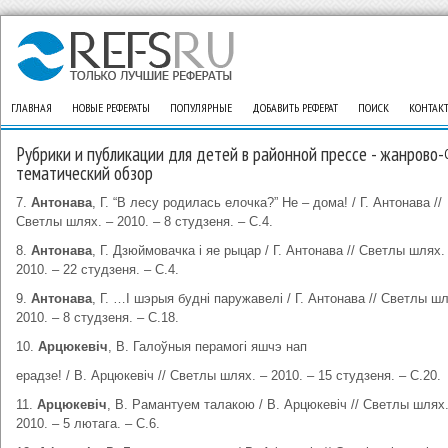
ГЛАВНАЯ
НОВЫЕ РЕФЕРАТЫ
ПОПУЛЯРНЫЕ
ДОБАВИТЬ РЕФЕРАТ
ПОИСК
КОНТАК
Рубрики и публикации для детей в районной прессе - жанрово-
тематический обзор
7.
Антонава
, Г. “В лесу родилась елочка?” Не – дома! / Г. Антонава //
Светлы шлях. – 2010. – 8 студзеня. – С.4.
8.
Антонава
, Г. Дзюймовачка і яе рыцар / Г. Антонава // Светлы шлях.
2010. – 22 студзеня. – С.4.
9.
Антонава
, Г. …І шэрыя будні паружавелі / Г. Антонава // Светлы шл
2010. – 8 студзеня. – С.18.
10.
Арцюкевіч
, В. Галоўныя перамогі яшчэ нап
ерадзе! / В. Арцюкевіч // Светлы шлях. – 2010. – 15 студзеня. – С.20.
11.
Арцюкевіч
, В. Рамантуем талакою / В. Арцюкевіч // Светлы шлях.
2010. – 5 лютага. – С.6.