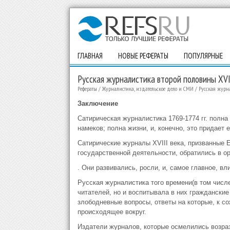
ГЛАВНАЯ
НОВЫЕ РЕФЕРАТЫ
ПОПУЛЯРНЫЕ
Русская журналистика второй половины XVI
Рефераты
/
Журналистика, издательское дело и СМИ
/
Русская журна
Заключение
Сатирическая журналистика 1769-1774 гг. полна
намеков; полна жизни, и, конечно, это придает 
Сатирические журналы XVIII века, призванные 
государственной деятельности, обратились в о
. Они развивались, росли, и, самое главное, в
Русская журналистика того времени(в том числе
читателей, но и воспитывала в них граждански
злободневные вопросы, ответы на которые, к со
происходящее вокруг.
Издатели журналов, которые осмелились возраз