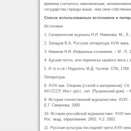
времена считалось невозможным, неповиновение
государства гораздо выше, чем свои собственн
Список использованных источников и литер
Источники:
1. Сатирические журналы Н.И. Новикова. М.; Л.,
2. Западов В.А. Русская литература XVIII века,
3. Новиков Н.И. Избранные сочинения. – М. -Л, 
4. Адская почта, или переписка хромого беса с
5. И то и сё / Издатель М.Д. Чулков. СПб, 1769
Литература:
8. XVIII век. Сборник [статей и материалов]. Сб
АН СССР, Инст. русс. лит. (Пушкинский дом). – М
9. История отечественной журналистики. XVIII - 
Е.Г. Смирнова, 2000.
10. История российской журналистики. XVIII век: 
Рос. акад. образования, 2002. Ч.2: 2002.
11. Русская культура последней трети XVIII век