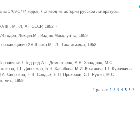
лы 1769-1774 годов. / Эпизод из истории русской литературы
III., М. -Л, АН СССР, 1952. -
4 годов. Лекция.М., Изд-во Моск. ун-та, 1959.
 просвещение XVIII века.М. -Л., Гослитиздат, 1952.
Справочник / Под ред.А.Г. Дементьева, А.В. Западова, М.С.
лгакова, Т.Г. Динесман, Б.Н. Касабова, М.И. Кострова, Г.Г. Курочкина,
.А. Сверчков, Н.В. Сендык, Е.П. Прохоров, С.Г. Рудич, М.С.
. лит., 1959.
Страница:
1
2
3
4
5
6
7