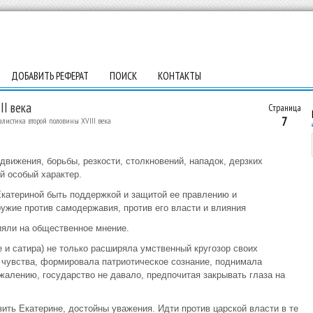
ДОБАВИТЬ РЕФЕРАТ
ПОИСК
КОНТАКТЫ
II века
Страница
7
листика второй половины XVIII века
 движения, борьбы, резкости, столкновений, нападок, дерзких
ей особый характер.
Екатериной быть поддержкой и защитой ее правлению и
ружие против самодержавия, против его власти и влияния
лияли на общественное мнение.
 и сатира) не только расширяла умственный кругозор своих
е чувства, формировала патриотическое сознание, поднимала
жалению, государство не давало, предпочитая закрывать глаза на
ить Екатерине, достойны уважения. Идти против царской власти в те