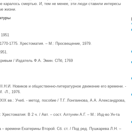
 каралось смертью. И, тем не менее, эти люди ставили интересы
ые жизни.
атуры
 1951
 1770-1775. Хрестоматия. – М.: Просвещение, 1979.
1951.
 кривым / Издатель Ф.А. Эмин. СПб, 1769
. II.Н.И. Новиков и общественно-литературное движение его времени. -
. -Л., 1976.
XIX вв.: Учеб. - метод. пособие / Т.Г. Лонгвинова, А.А. Александрова,
Хрестоматия: В 2 ч. / Авт. – сост. Алтунян А.Г. – М.: Изд-во Ун-та
а – времени Екатерины Второй. Сб. ст. / Под ред. Пушкарева Л.Н. –