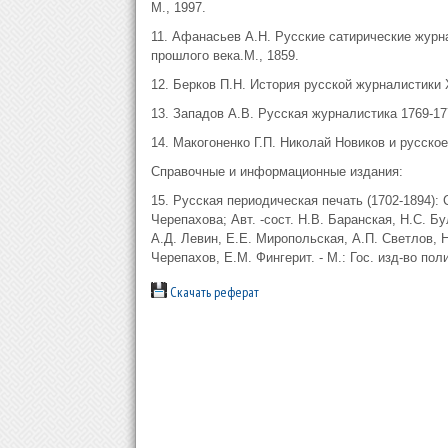
М., 1997.
11. Афанасьев А.Н. Русские сатирические журна
прошлого века.М., 1859.
12. Берков П.Н. История русской журналистики XV
13. Западов А.В. Русская журналистика 1769-177
14. Макогоненко Г.П. Николай Новиков и русское
Справочные и информационные издания:
15. Русская периодическая печать (1702-1894): 
Черепахова; Авт. -сост. Н.В. Баранская, Н.С. Бу
А.Д. Левин, Е.Е. Миропольская, А.П. Светлов, Н
Черепахов, Е.М. Фингерит. - М.: Гос. изд-во полит
Скачать реферат