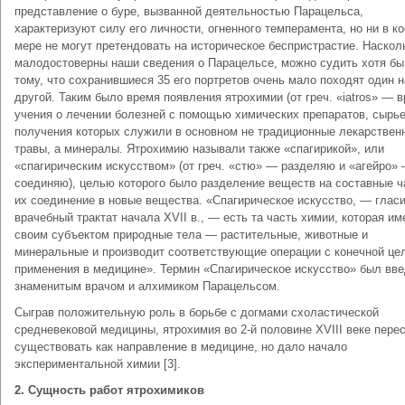
представление о буре, вызванной деятельностью Парацельса,
характеризуют силу его личности, огненного темперамента, но ни в к
мере не могут претендовать на историческое беспристрастие. Наскол
малодостоверны наши сведения о Парацельсе, можно судить хотя бы
тому, что сохранившиеся 35 его портретов очень мало походят один н
другой. Таким было время появления ятрохимии (от греч. «iatros» — 
учения о лечении болезней с помощью химических препаратов, сырь
получения которых служили в основном не традиционные лекарствен
травы, а минералы. Ятрохимию называли также «спагирикой», или
«спагирическим искусством» (от греч. «стю» — разделяю и «агейро»
соединяю), целью которого было разделение веществ на составные ч
их соединение в новые вещества. «Спагирическое искусство, — глас
врачебный трактат начала XVII в., — есть та часть химии, которая им
своим субъектом природные тела — растительные, животные и
минеральные и производит соответствующие операции с конечной це
применения в медицине». Термин «Спагирическое искусство» был вв
знаменитым врачом и алхимиком Парацельсом.
Сыграв положительную роль в борьбе с догмами схоластической
средневековой медицины, ятрохимия во 2-й половине XVIII веке пере
существовать как направление в медицине, но дало начало
экспериментальной химии [3].
2.
Сущность работ ятрохимиков