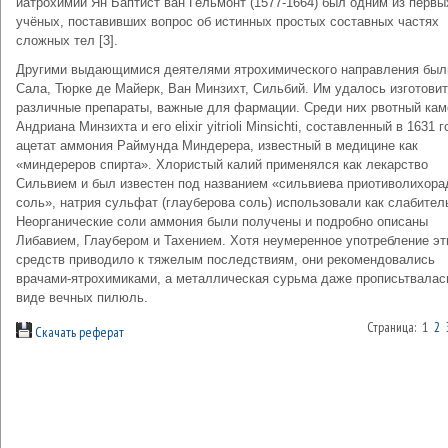
иатрохимии Ян Баптист ван Гельмонт (1577-1664) был одним из первы
учёных, поставивших вопрос об истинных простых составных частях
сложных тел [3].
Другими выдающимися деятелями ятрохимического направления был
Сала, Тюрке де Майерк, Ван Минзихт, Сильбий. Им удалось изготови
различные препараты, важные для фармации. Среди них рвотный кам
Андриана Минзихта и его еliхiг уitгiоli Мinsiсhti, составленный в 1631 г
ацетат аммония Раймунда Миндерера, известный в медицине как
«миндереров спирта». Хлористый калий применялся как лекарство
Сильвием и был известен под названием «сильвиева приотиволихора
соль», натрия сульфат (глауберова соль) использовали как слабител
Неорганические соли аммония были получены и подробно описаны
Либавием, Глаубером и Тахением. Хотя неумеренное употребление эт
средств приводило к тяжелым последствиям, они рекомендовались
врачами-ятрохимиками, а металлическая сурьма даже прописьтвалас
виде вечных пилюль.
Страница: 1
2
Скачать реферат