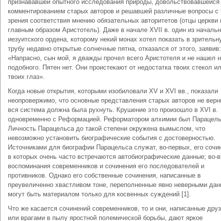
признававшей опытного исследования природы, довольствовавшейся
комментированием старых авторов и решавшей различные вопросы с 
зрения соответствия мнению обязательных авторитетов (отцы церкви 
главным образом Аристотель). Даже в начале XVII в. один из началь
иезуитского ордена, которому некий монах хотел показать в зрительн
трубу недавно открытые солнечные пятна, отказался от этого, заявив:
«Напрасно, сын мой, я дважды прочел всего Аристотеля и не нашел н
подобного. Пятен нет. Они проистекают от недостатка твоих стекол и
твоих глаз».
Когда новые открытия, которыми изобиловали XV и XVI вв., показали
неопровержимо, что основные представления старых авторов не верн
вся система должна была рухнуть. Крушение это произошло в XVI в.
одновременно с Реформацией. Реформатором алхимии был Парацель
Личность Парацельса до такой степени окружена вымыслом, что
невозможно установить биографические события с достоверностью.
Источниками для биографии Парацельса служат, во-первых, его сочи
в которых очень часто встречаются автобиографические данные; во-в
воспоминания современников и сочинения его последователей и
противников. Однако его собственные сочинения, написанные в
преувеличенно хвастливом тоне, переполненные явно неверными дан
могут быть материалом только для косвенных суждений [1].
Что же касается сочинений современников, то и они, написанные дру
или врагами в пылу яростной полемической борьбы, дают яркое