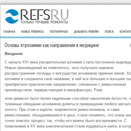
ГЛАВНАЯ
НОВЫЕ РЕФЕРАТЫ
ПОПУЛЯРНЫЕ
ДОБАВИТЬ РЕФЕРАТ
ПОИСК
КОНТАК
Основы ятрохимии как направления в медицине
Введение
С начала XVI века умозрительная алхимия стала постепенно вырожд
Новых произведений не появлялось, зато получали широкое
распространение легенды о могуществе алхимиков прежних веков. Х
алхимия и сохраняла своё название, в ней все большее и большее зн
приобретали практические направления, связанные с ремесленным
производством, перерастающем в мануфактуры. Разв
итие ремесел было более надежным способом накопления богатств, 
туманные обещания алхимиков добиться превращение любого металл
золото. При этом и короли, покровители ремесленников, и сами
ремесленники, объединявшиеся в цехи, стали понимать, что очень в
точно описать процесс так, чтобы его можно было воспроизвести. С
появлением в XV веке книгопечатания стали издаваться книги, в кото