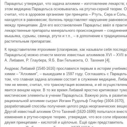
Парацельс утверждал, что задача алхимии – изготовление лекарств; 
этом медицина Парацельса основывалась на ртутно-серной теории. О
считал, что в здоровом организме три принципа – Ртуть, Сера и Соль,
находятся в равновесии; болезнь представляет нарушение равновеси
между принципами. Для его восстановления Парацельс ввёл в практи
лекарственные препараты минерального происхождения – соединени
мышьяка, сурьмы, свинца, ртути и т.п., – в дополнение к традиционн
растительным препаратам.
К представителям ятрохимии (спагирикам, как называли себя послед
Парацельса) можно отнести многих известных алхимиков XVI – XVII в
А. Либавия, Р. Глаубера, Я.Б. Ван Гельмонта, О. Тахения [4].
Андреас Либавий (1540-1616) прославился первым в истории учебник
химии – "Алхимия", – вышедшим в 1597 году. Соглашаясь с Парацель
том, что главная задача алхимии состоит в служении медицине, Либа
тем не менее, считал, что трансмутация возможна, и её осуществлен
явится венцом науки. В то же время Либавий яростно критиковал тум
мистические элементы в учении Парацельса. Важную роль в развити
рациональной алхимии сыграл Иоганн Рудольф Глаубер (1604-1670),
разработавший способы получения целого ряда неорганических вещес
Другой известный алхимик Отто Тахений (1620-1699) попытался внест
изменения в ртутно-серную теорию, утверждая, что все соли образов
двумя принципами – кислотой и щёлочью. Ещё один представитель