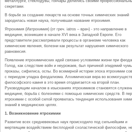
металлурги, стеклодувы, гончары делились своими профессиональн
секретами.
В борьбе за создание лекарств на основе точных химических знаний
зародилась новая наука, получившая название ятрохимия.
Ятрохимия (Иатрохимия) (от греч. iatros – врач) - это направление в
медицине, возникшее в начале XVI века в Западной Европе. Его
представители рассматривали процессы в организме человека как
химические явления, болезни как результат нарушения химического
равновесия.
Появление ятрохимических идей связано условиями жизни при феода
Голод, как следствие войн и неурожаев, был причиной эпидемий чум
проказы, сифилиса, оспы. Во всемирной истории эпоха ятрохимии со
с периодом упадка феодализма. Алхимическая вера во всемогущест
философского камня в это время отодвигается на второй план.
Руководящим началом в изысканиях ятрохимиков становятся служен
медицине, борьба с болезнями с помощью химических средств. В пе
ятрохимии с особой силой проявилась тенденция использования хим
знаний в медицинских целях.
1.
Возникновение ятрохимии
Развитие всех средневековых наук происходило под сильнейшим и
мертвящим воздействием бесплодной схоластической философии, н