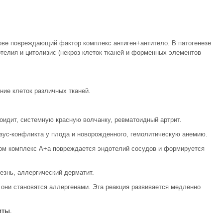
ове повреждающий фактор комплекс антиген+антитело. В патогенезе
елия и цитолизис (некроз клеток тканей и форменных элементов
ие клеток различных тканей.
еоидит, системную красную волчанку, ревматоидный артрит.
ус-конфликта у плода и новорожденного, гемолитическую анемию.
ном комплекс А+а повреждается эндотелий сосудов и формируется
езнь, аллергический дерматит.
они становятся аллергенами. Эта реакция развивается медленно
иты
.