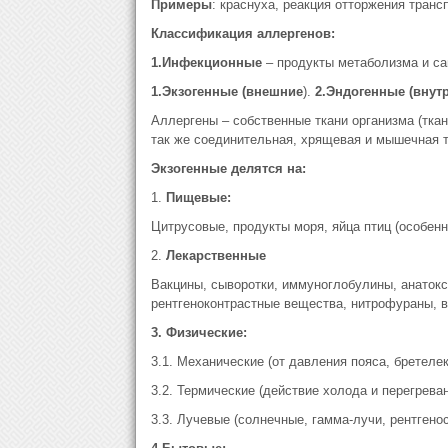
Примеры
: краснуха, реакция отторжения транс
Классификация аллергенов:
1.Инфекционные
– продукты метаболизма и сам
1.Экзогенные (внешние
).
2.Эндогенные (внутр
Аллергены – собственные ткани организма (тка
так же соединительная, хрящевая и мышечная 
Экзогенные делятся на:
1.
Пищевые:
Цитрусовые, продукты моря, яйца птиц (особенно
2.
Лекарственные
Вакцины, сыворотки, иммуноглобулины, анатокси
рентгеноконтрастные вещества, нитрофураны, в
3.
Физические:
3.1. Механические (от давления пояса, бретелек
3.2. Термические (действие холода и перегрева
3.3. Лучевые (солнечные, гамма-лучи, рентгенос