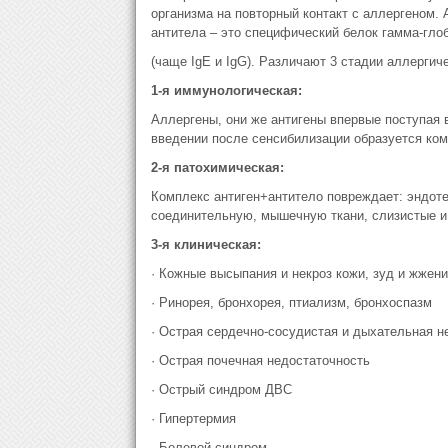
организма на повторный контакт с аллергеном. 
антитела – это специфический белок гамма-гло
(чаще IgE и IgG). Различают 3 стадии аллергич
1-я иммунологическая:
Аллергены, они же антигены впервые поступая 
введении после сенсибилизации образуется ком
2-я патохимическая:
Комплекс антиген+антитело повреждает: эндот
соединительную, мышечную ткани, слизистые и 
3-я клиническая:
· Кожные высыпания и некроз кожи, зуд и жжени
· Ринорея, бронхорея, птиализм, бронхоспазм
· Острая сердечно-сосудистая и дыхательная н
· Острая почечная недостаточность
· Острый синдром ДВС
· Гипертермия
· Болевой синдром