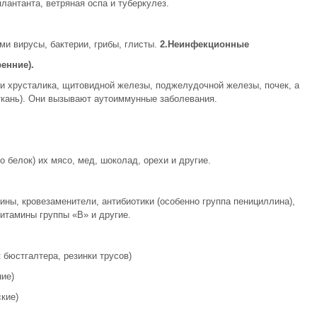
плантанта, ветряная оспа и туберкулез.
и вирусы, бактерии, грибы, глисты.
2.Неинфекционные
енние).
ни хрусталика, щитовидной железы, поджелудочной железы, почек, а
ткань). Они вызывают аутоиммунные заболевания.
 белок) их мясо, мед, шоколад, орехи и другие.
ны, кровезаменители, антибиотики (особенно группа пенициллина),
итамины группы «В» и другие.
 бюстгалтера, резинки трусов)
ние)
кие)