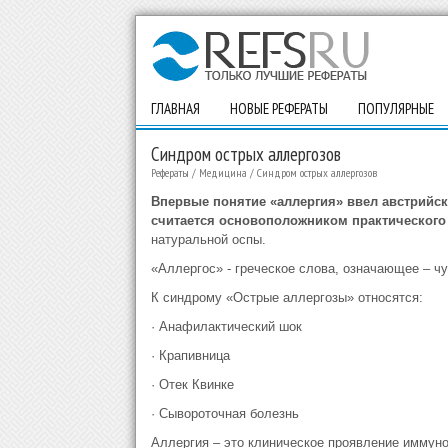
ГЛАВНАЯ
НОВЫЕ РЕФЕРАТЫ
ПОПУЛЯРНЫЕ
Синдром острых аллергозов
Рефераты
/
Медицина
/
Синдром острых аллергозов
Впервые понятие «аллергия» ввел австрийски
считается основоположником практического
натуральной оспы.
«Аллергос» - греческое слова, означающее – чу
К синдрому «Острые аллергозы» относятся:
· Анафилактический шок
· Крапивница
· Отек Квинке
· Сывороточная болезнь
Аллергия – это клиническое проявление иммуно