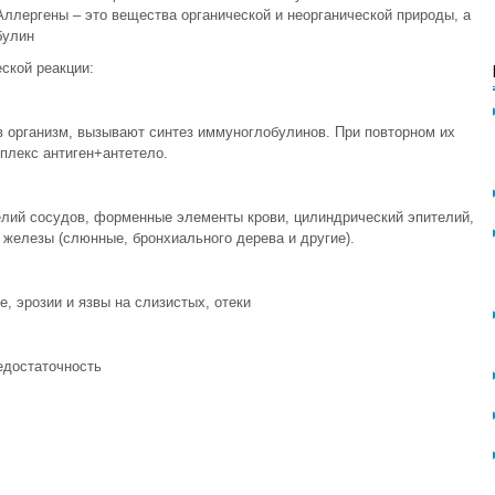
Аллергены – это вещества органической и неорганической природы, а
булин
еской реакции:
в организм, вызывают синтез иммуноглобулинов. При повторном их
плекс антиген+антетело.
елий сосудов, форменные элементы крови, цилиндрический эпителий,
железы (слюнные, бронхиального дерева и другие).
е, эрозии и язвы на слизистых, отеки
едостаточность