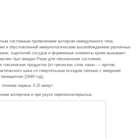
лым системным проявлением аллергии немедленного типа,
ами и обусловленной иммунологическим высвобождением различных
ткани, эндотелий сосудов и форменные элементы крови вызывают
аксия» был введен Рише для обозначения состояния,
 токсических продуктов (от греческих слов «ана» — против,
ктического шока со смертельным исходом связано с введение
пенициллин (1949 год).
течение первых 3-15 минут.
ении аллергена и при укусе перепончатокрылых.