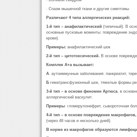
· Спазм мышечной ткани и другие симптомы
Различают 4 типа аллергических реакций:
1-й тип – анафилактический
(типичный). В осн
основные пусковые моменты: повреждение эндот
крови).
Примеры:
анафилактический шок
2-й тип – цитотоксический.
В основе поврежден
Комплек А+а вызывает:
А
. аутоиммунные заболевания: панкреатит, тир
Б
.гематрансфузионный шок, тяжелые формы рез
3-й тип – в основе феномен Артюса
, в основ
аллергический васкулит.
Примеры
: гломерулонефрит, сывороточная бол
4-й тип – в основе повреждение макрофагов,
(через 48 часов и несколько дней).
В норме из макрофагов образуются лимфоц