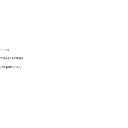
еялах
 презерватива
для ремонта)