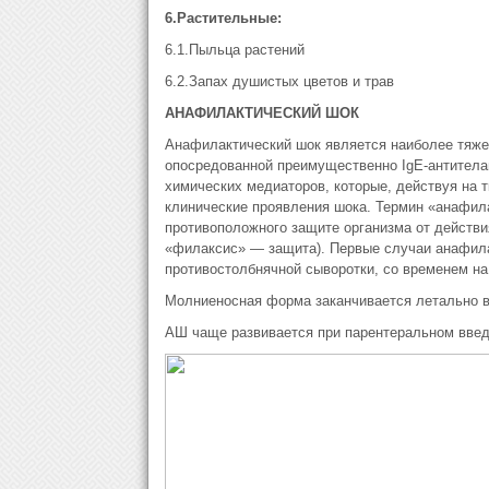
6.Растительные:
6.1.Пыльца растений
6.2.Запах душистых цветов и трав
АНАФИЛАКТИЧЕСКИЙ ШОК
Анафилактический шок является наиболее тяже
опосредованной преимущественно IgE-антител
химических медиаторов, которые, действуя на 
клинические проявления шока. Термин «анафил
противоположного защите организма от действия
«филаксис» — защита). Первые случаи анафила
противостолбнячной сыворотки, со временем на 
Молниеносная форма заканчивается летально в 
АШ чаще развивается при парентеральном введ