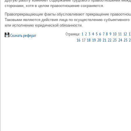
другую работу изменяет содержание трудового правоотношения меж
сторонами, хотя в целом правоотношение сохраняется.
Правопрекращающие факты обусловливают прекращение правоотнош
Таковыми являются действия лица по осуществлению субъективного 
или исполнению юридической обязанности.
Страница:
1
2
3
4
5
6
7
8
9
10
11
12
1
Скачать реферат
16
17
18
19
20
21
22
23
24
25
2