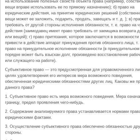
на использование полезных свойств объекта права (например, собств
вещи вправе использовать ее по прямому назначению); б) право на
юридические действия, на принятие юридических решений (собственн
вещи может ее заложить, подарить, продать, завещать и т. д. ); в) пр
требовать от другой стороны исполнения обязанности, т. е. право на 
действия (заимодавец имеет право требовать от заемщика возврата д
или вещей); г) право притязания, которое заключается в возможности
привести в действие аппарат принуждения против обязанного лица, т. 
право на принудительное исполнение обязанности (в принудительном
порядке может быть взыскан долг, произведено восстановление рабо
или служащего на работе).
Субъективное право — это предусмотренная для управомоченного ли
целях удовлетворения его интересов мера возможного поведения,
обеспеченная юридическими обязанностями других лиц. Каковы же п
данного права?
1. Субъективное право есть мера возможного поведения. Мера означа
границу, предел проявления чего-нибудь.
2. Содержание анализируемого права устанавливается нормами прав
юридическими фактами.
3. Осуществление субъективного права обеспечено обязанностью дру
стороны.