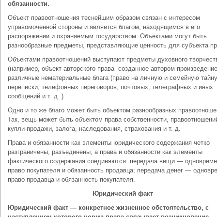
обязанности.
Объект правоотношения теснейшим образом связан с интересом
управомоченной стороны и является благом, находящимся в его
распоряжении и охраняемым государством. Объектами могут быть
разнообразные предметы, представляющие ценность для субъекта пр
Объектами правоотношений выступают предметы духовного творчест
(например, объект авторского права -созданное автором произведение
различные нематериальные блага (право на личную и семейную тайну
переписки, телефонных переговоров, почтовых, телеграфных и иных
сообщений и т. д. ).
Одно и то же благо может быть объектом разнообразных правоотноше
Так, вещь может быть объектом права собственности, правоотношени
купли-продажи, залога, наследования, страхования и т. д.
Права и обязанности как элементы юридического содержания четко
разграничены, разъединены, а права и обязанности как элементы
фактического содержания соединяются: передача вещи — одноврем
право покупателя и обязанность продавца; передача денег — одновр
право продавца и обязанность покупателя.
Юридический факт
Юридический факт — конкретное жизненное обстоятельство, с
наступлением которого норма права связывает возникновение,