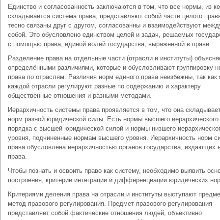
Единство и согласованность заключаются в том, что все нормы, из к
складывается система права, представляют собой части целого прав
тесно связаны друг с другом, согласованны и взаимодействуют межд
собой. Это обусловлено единством целей и задач, решаемых госуда
с помощью права, единой волей государства, выраженной в праве.
Разделение права на отдельные части (отрасли и институты) объясня
определёнными различиями, которые и обусловливают группировку н
права по отраслям. Различия норм единого права неизбежны, так как
каждой отрасли регулируют разные по содержанию и характеру
общественные отношения и разными методами.
Иерархичность системы права проявляется в том, что она складывает
норм разной юридической силы. Есть нормы высшего иерархического
порядка с высшей юридической силой и нормы низшего иерархическо
уровня, подчиненные нормам высшего уровня. Иерархичность норм с
права обусловлена иерархичностью органов государства, издающих 
права.
Чтобы познать и освоить право как систему, необходимо выявить осн
построения, критерии интеграции и дифференциации юридических но
Критериями деления права на отрасли и институты выступают предме
метод правового регулирования. Предмет правового регулирования
представляет собой фактические отношения людей, объективно