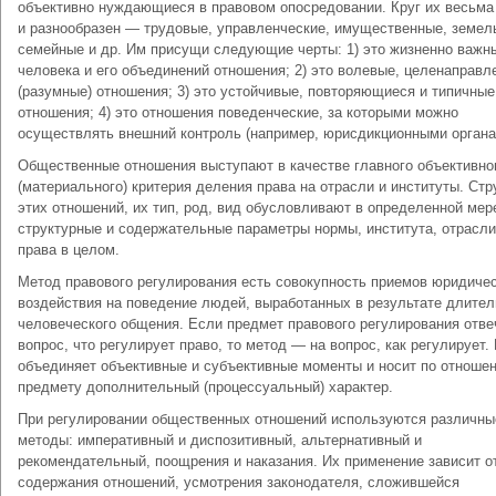
объективно нуждающиеся в правовом опосредовании. Круг их весьма
и разнообразен — трудовые, управленческие, имущественные, земел
семейные и др. Им присущи следующие черты: 1) это жизненно важн
человека и его объединений отношения; 2) это волевые, целенаправл
(разумные) отношения; 3) это устойчивые, повторяющиеся и типичные
отношения; 4) это отношения поведенческие, за которыми можно
осуществлять внешний контроль (например, юрисдикционными органа
Общественные отношения выступают в качестве главного объективно
(материального) критерия деления права на отрасли и институты. Стр
этих отношений, их тип, род, вид обусловливают в определенной мер
структурные и содержательные параметры нормы, института, отрасли
права в целом.
Метод правового регулирования есть совокупность приемов юридичес
воздействия на поведение людей, выработанных в результате длител
человеческого общения. Если предмет правового регулирования отве
вопрос, что регулирует право, то метод — на вопрос, как регулирует.
объединяет объективные и субъективные моменты и носит по отноше
предмету дополнительный (процессуальный) характер.
При регулировании общественных отношений используются различны
методы: императивный и диспозитивный, альтернативный и
рекомендательный, поощрения и наказания. Их применение зависит о
содержания отношений, усмотрения законодателя, сложившейся