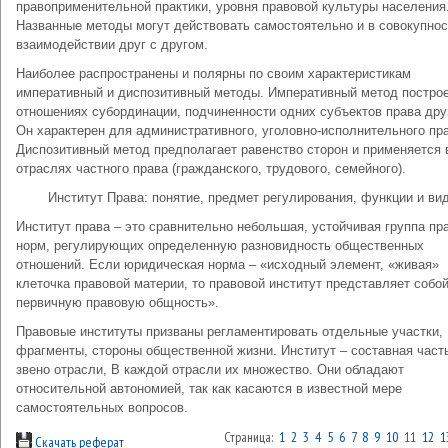
правоприменительной практики, уровня правовой культуры населения
Названные методы могут действовать самостоятельно и в совокупнос
взаимодействии друг с другом.
Наиболее распространены и полярны по своим характеристикам
императивный и диспозитивный методы. Императивный метод построе
отношениях субординации, подчиненности одних субъектов права дру
Он характерен для административного, уголовно-исполнительного пр
Диспозитивный метод предполагает равенство сторон и применяется 
отраслях частного права (гражданского, трудового, семейного).
Институт Права: понятие, предмет регулирования, функции и ви
Институт права – это сравнительно небольшая, устойчивая группа пр
норм, регулирующих определенную разновидность общественных
отношений. Если юридическая норма – «исходный элемент, «живая»
клеточка правовой материи, то правовой институт представляет собо
первичную правовую общность».
Правовые институты призваны регламентировать отдельные участки,
фрагменты, стороны общественной жизни. Институт – составная часть
звено отрасли, В каждой отрасли их множество. Они обладают
относительной автономией, так как касаются в известной мере
самостоятельных вопросов.
Страница:
1
2
3
4
5
6
7
8
9
10
11
12
1
Скачать реферат