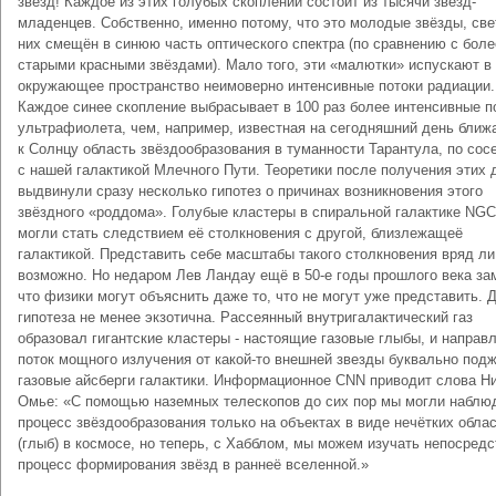
звёзд! Каждое из этих голубых скоплений состоит из тысячи звёзд-
младенцев. Собственно, именно потому, что это молодые звёзды, све
них смещён в синюю часть оптического спектра (по сравнению с боле
старыми красными звёздами). Мало того, эти «малютки» испускают в
окружающее пространство неимоверно интенсивные потоки радиации.
Каждое синее скопление выбрасывает в 100 раз более интенсивные п
ультрафиолета, чем, например, известная на сегодняшний день бли
к Солнцу область звёздообразования в туманности Тарантула, по сос
с нашей галактикой Млечного Пути. Теоретики после получения этих
выдвинули сразу несколько гипотез о причинах возникновения этого
звёздного «роддома». Голубые кластеры в спиральной галактике NGC
могли стать следствием её столкновения с другой, близлежащеё
галактикой. Представить себе масштабы такого столкновения вряд ли
возможно. Но недаром Лев Ландау ещё в 50-е годы прошлого века за
что физики могут объяснить даже то, что не могут уже представить. 
гипотеза не менее экзотична. Рассеянный внутригалактический газ
образовал гигантские кластеры - настоящие газовые глыбы, и направ
поток мощного излучения от какой-то внешней звезды буквально подж
газовые айсберги галактики. Информационное CNN приводит слова Н
Омье: «С помощью наземных телескопов до сих пор мы могли наблю
процесс звёздообразования только на объектах в виде нечётких обла
(глыб) в космосе, но теперь, с Хабблом, мы можем изучать непосред
процесс формирования звёзд в раннеё вселенной.»