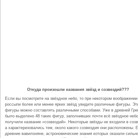
Откуда произошли названия звёзд и созвездий???
Если вы посмотрите на звёздное небо, то при некотором воображении
россыпи более или менее ярких звёзд увидите различные фигуры. Эт
фигуры можно составлять различными способами. Уже в древней Гре
было выделено 48 таких фигур, заполнивших почти всё звёздное небо
получили название «созвездий». Некоторые звёзды не входили в созв
а характеризовались тем, около какого созвездия они расположены. 
древние вавилоняне, астрономические знания которых оказали сильн