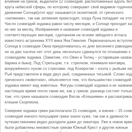
влияние на греков, выделили 12 созвездий, расположенных вдоль бо
круга небесной сферы, по которому совершает своё видимое годично
движение Солнце(этот круг называется эклиптикой, от греческого
«затмение», так как затмения происходят, когда Луна попадает на этот
Число созвездий зодиака равно числу месяцев, и Солнце проходит к
из них за месяц. Изображения и названия созвездий зодиака и
соответствующих месяцев, сделанном на основе звёздного атласа
известного астронома XYII века Яна Гевелия. Первоначально вступле
Солнца в созвездие Овна приурочивалось ко дню весеннего равноден
но за две тысячи лет этот день несколько сдвинулся по отношению к
созвездиям зодиака. (Заметим, что Овен и Телец – устаревшие назва
барана и быка), Под Стрельцом, т.е. стрелком, понимали кентавра,
вооружённого луком со стрелами, под Козерогом – козла с рыбьим хв
Рыб представляли в виде двух рыб, соединенных тесьмой. Слово зод
греческого «животное», объясняется тем, что большинство созвездий
зодиака имеют вид животных. Фигуры созвездий зодиака и их названи
настоящее время почти такие же, как у греков: разница состоит тольк
том, что греки называли созвездие Весов «Клешнями» и рассматрива
клешни Скорпиона.
Севернее зодиака греки располагали 21 созвездие, а южнее – 15 созв
созвездия южного полушария греки знали хуже, так как в древности
путешественники редко доходили даже до экватора. Уже в новое вре
были добавлены неизвестные грекам Южный Крест и другие южные