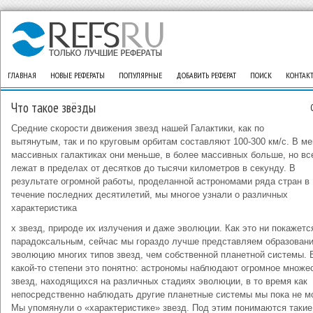
ГЛАВНАЯ
НОВЫЕ РЕФЕРАТЫ
ПОПУЛЯРНЫЕ
ДОБАВИТЬ РЕФЕРАТ
ПОИСК
КОНТАК
Что такое звёзды
Средние скорости движения звезд нашей Галактики, как по
вытянутым, так и по круговым орбитам составляют 100-300 км/с. В м
массивных галактиках они меньше, в более массивных больше, но вс
лежат в пределах от десятков до тысячи километров в секунду. В
результате огромной работы, проделанной астрономами ряда стран в
течение последних десятилетий, мы многое узнали о различных
характеристика
х звезд, природе их излучения и даже эволюции. Как это ни покажетс
парадоксальным, сейчас мы гораздо лучше представляем образовани
эволюцию многих типов звезд, чем собственной планетной системы. 
какой-то степени это понятно: астрономы наблюдают огромное множе
звезд, находящихся на различных стадиях эволюции, в то время как
непосредственно наблюдать другие планетные системы мы пока не м
Мы упомянули о «характеристике» звезд. Под этим понимаются такие