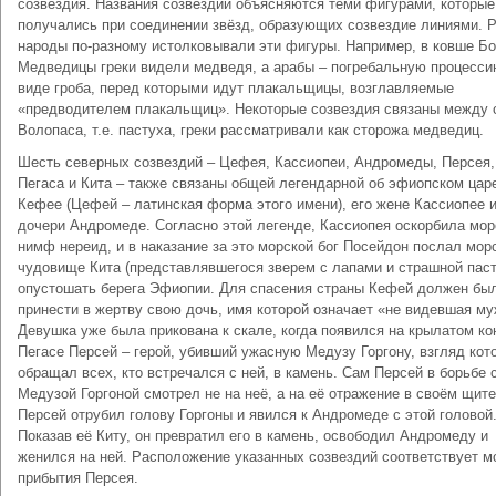
созвездия. Названия созвездий объясняются теми фигурами, которые
получались при соединении звёзд, образующих созвездие линиями. 
народы по-разному истолковывали эти фигуры. Например, в ковше Б
Медведицы греки видели медведя, а арабы – погребальную процесси
виде гроба, перед которыми идут плакальщицы, возглавляемые
«предводителем плакальщиц». Некоторые созвездия связаны между 
Волопаса, т.е. пастуха, греки рассматривали как сторожа медведиц.
Шесть северных созвездий – Цефея, Кассиопеи, Андромеды, Персея,
Пегаса и Кита – также связаны общей легендарной об эфиопском цар
Кефее (Цефей – латинская форма этого имени), его жене Кассиопее 
дочери Андромеде. Согласно этой легенде, Кассиопея оскорбила мор
нимф нереид, и в наказание за это морской бог Посейдон послал мор
чудовище Кита (представлявшегося зверем с лапами и страшной пас
опустошать берега Эфиопии. Для спасения страны Кефей должен бы
принести в жертву свою дочь, имя которой означает «не видевшая му
Девушка уже была прикована к скале, когда появился на крылатом ко
Пегасе Персей – герой, убивший ужасную Медузу Горгону, взгляд кот
обращал всех, кто встречался с ней, в камень. Сам Персей в борьбе 
Медузой Горгоной смотрел не на неё, а на её отражение в своём щите
Персей отрубил голову Горгоны и явился к Андромеде с этой головой
Показав её Киту, он превратил его в камень, освободил Андромеду и
женился на ней. Расположение указанных созвездий соответствует м
прибытия Персея.