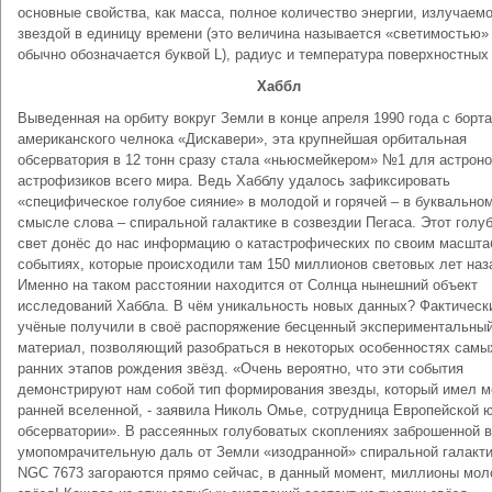
основные свойства, как масса, полное количество энергии, излучаем
звездой в единицу времени (это величина называется «светимостью»
обычно обозначается буквой L), радиус и температура поверхностных
Хаббл
Выведенная на орбиту вокруг Земли в конце апреля 1990 года с борта
американского челнока «Дискавери», эта крупнейшая орбитальная
обсерватория в 12 тонн сразу стала «ньюсмейкером» №1 для астрон
астрофизиков всего мира. Ведь Хабблу удалось зафиксировать
«специфическое голубое сияние» в молодой и горячей – в буквально
смысле слова – спиральной галактике в созвездии Пегаса. Этот голу
свет донёс до нас информацию о катастрофических по своим масшт
событиях, которые происходили там 150 миллионов световых лет наз
Именно на таком расстоянии находится от Солнца нынешний объект
исследований Хаббла. В чём уникальность новых данных? Фактическ
учёные получили в своё распоряжение бесценный экспериментальны
материал, позволяющий разобраться в некоторых особенностях самы
ранних этапов рождения звёзд. «Очень вероятно, что эти события
демонстрируют нам собой тип формирования звезды, который имел м
ранней вселенной, - заявила Николь Омье, сотрудница Европейской 
обсерватории». В рассеянных голубоватых скоплениях заброшенной в
умопомрачительную даль от Земли «изодранной» спиральной галакт
NGC 7673 загораются прямо сейчас, в данный момент, миллионы мо