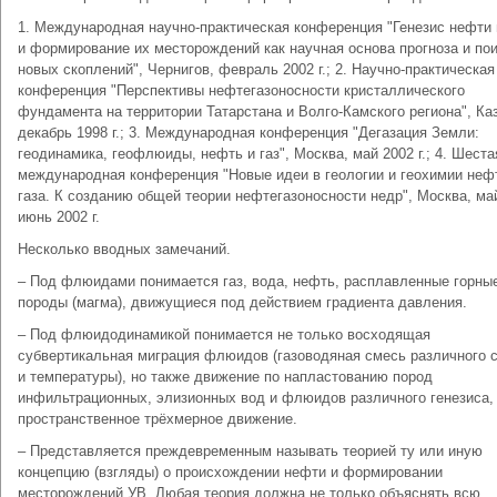
1. Международная научно-практическая конференция "Генезис нефти 
и формирование их месторождений как научная основа прогноза и по
новых скоплений", Чернигов, февраль 2002 г.; 2. Научно-практическая
конференция "Перспективы нефтегазоносности кристаллического
фундамента на территории Татарстана и Волго-Камского региона", Ка
декабрь 1998 г.; 3. Международная конференция "Дегазация Земли:
геодинамика, геофлюиды, нефть и газ", Москва, май 2002 г.; 4. Шеста
международная конференция "Новые идеи в геологии и геохимии неф
газа. К созданию общей теории нефтегазоносности недр", Москва, ма
июнь 2002 г.
Несколько вводных замечаний.
– Под флюидами понимается газ, вода, нефть, расплавленные горны
породы (магма), движущиеся под действием градиента давления.
– Под флюидодинамикой понимается не только восходящая
субвертикальная миграция флюидов (газоводяная смесь различного 
и температуры), но также движение по напластованию пород
инфильтрационных, элизионных вод и флюидов различного генезиса, 
пространственное трёхмерное движение.
– Представляется преждевременным называть теорией ту или иную
концепцию (взгляды) о происхождении нефти и формировании
месторождений УВ. Любая теория должна не только объяснять всю