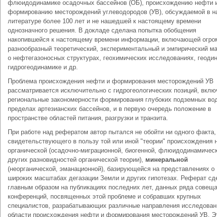
флюидодинамике осадочных бассейнов (ОБ), происхождению нефти 
формированию месторождений углеводородов (УВ), обсуждаемой в н
литературе более 100 лет и не нашедшей к настоящему времени
однозначного решения. В докладе сделана попытка обобщения
накопившейся к настоящему времени информации, включающей огро
разнообразный теоретический, экспериментальный и эмпирический м
о нефтегазоносных структурах, геохимических исследованиях, геоди
гидрогеодинамике и др.
Проблема происхождения нефти и формирования месторождений УВ
рассматривается исключительно с гидрогеологических позиций, вклю
региональные закономерности формирования глубоких подземных во
пределах артезианских бассейнов, и в первую очередь положение в
пространстве областей питания, разгрузки и транзита.
При работе над рефератом автор пытался не обойти ни одного факта,
свидетельствующего в пользу той или иной "теории" происхождения 
органической (осадочно-миграционной, биогенной, флюидодинамическ
других разновидностей органической теории),
минеральной
(неорганической, эманационной), базирующейся на представлениях о
широких масштабах дегазации Земли и других гипотезах. Реферат сд
главным образом на публикациях последних лет, данных ряда совеща
конференций, посвященных этой проблеме и собравших крупных
специалистов, разрабатывающих различные направления исследован
области происхождения нефти и формирования месторождений УВ. Э