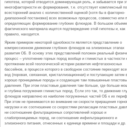
гипотеза, которой отводится доминирующая роль, и забывается при э
многофакторности их формирования, т.е. отсутствует комплексный п
всесторонний анализ с количественной оценкой (хотя бы в факторно-
диапазонной постановке) всех возможных процессов, совместно или 
определяющих формирование глубоких флюидов. В большом объеме
фактического материала ищется подтверждение этой гипотезы и, как
правило, находится.
Ярким примером некоторой однобокости является представление о
компрессионном движении глубоких флюидов на элизионных этапах
развития ОБ. В основу этих представлений положен реальный физич
процесс – уплотнение горных пород вообще и глинистых в частности 
протяжении всей геологической истории развития нефтегазоносных
бассейнов, в процессе которого в свободное состояние переходят вс
вод (поровая, связанная, кристаллизационная) и поступающие затем 
хорошо проницаемые породы и создающие там повышенные пластов
давления. При этом пластовые давления там больше, где больше мо
и глубина погружения глинистых пород. Если это так, то движение гл
флюидов направлено из наиболее погруженных частей ОБ к их периф
При этом не принимаются во внимание ни скорости приращения горно
нагрузки и их соотношение со скоростями релаксации пластовых давл
ни соотношение фильтрационных сопротивлений хорошо и
слабопроницаемых пород, ни соотношение инфильтрационного и
элизионного питания, отнесенных к единице времени и площади и др.