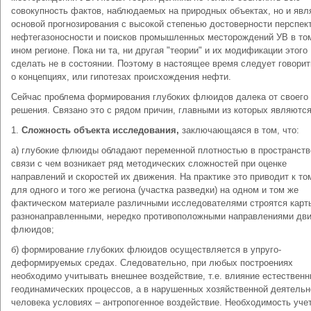
совокупность фактов, наблюдаемых на природных объектах, но и явл
основой прогнозирования с высокой степенью достоверности перспек
нефтегазоносности и поисков промышленных месторождений УВ в то
ином регионе. Пока ни та, ни другая "теории" и их модификации этого
сделать не в состоянии. Поэтому в настоящее время следует говори
о концепциях, или гипотезах происхождения нефти.
Сейчас проблема формирования глубоких флюидов далека от своего
решения. Связано это с рядом причин, главными из которых являются
1.
Сложность объекта исследования,
заключающаяся в том, что:
а) глубокие флюиды обладают переменной плотностью в пространств
связи с чем возникает ряд методических сложностей при оценке
направлений и скоростей их движения. На практике это приводит к том
для одного и того же региона (участка разведки) на одном и том же
фактическом материале различными исследователями строятся карт
разнонаправленными, нередко противоположными направлениями дв
флюидов;
б) формирование глубоких флюидов осуществляется в упруго-
деформируемых средах. Следовательно, при любых построениях
необходимо учитывать внешнее воздействие, т.е. влияние естествен
геодинамических процессов, а в нарушенных хозяйственной деятель
человека условиях – антропогенное воздействие. Необходимость уче