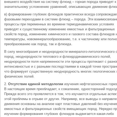
внешнего воздействия на систему флюид – горная порода приводят к
значительному усложнению уравнений, описывающих движение флю
в) формирование глубоких флюидов практически всегда сопровождае
фазовыми переходами в системе флюид – порода. Эти взаимосвязан
процессы при переменных во времени термодинамических условиях
приводят к существенному изменению емкостных и фильтрационных
свойств пород, изменению химического и газового состава флюидов 
температуры, новоминералообразованию, т.е. к частичному или полн
преобразованию как пород, так и флюида.
В силу многообразия и неоднородности минералого-литологического 
пород, неоднородности теплового и флюидодинамического полей,
неоднородности поля напряженности эти процессы протекают с разно
интенсивностью и с разными последствиями в каждой точке простран
что формирует существенную неоднородность многих геологических 
физических полей.
2.
Отсутствие единой методологии
изучения нефтегазоносных гориз
В настоящее время преобладает, к сожалению, односторонний подход
Прежде всего это проявляется в том, что изучаются отдельные аспек
этой проблемы в отрыве от других. Например, все выводы о направл
движения основаны на анализе карт пластовых давлений без изучени
емкостных и фильтрационных свойств вмещающих пород. Нередко п
изучении формирования глубоких флюидов выдвигается какая-либо