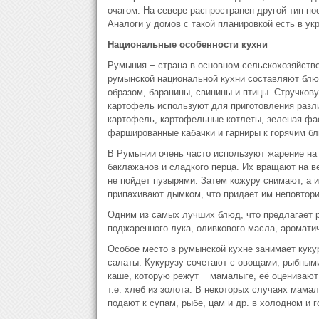
очагом. На севере распространен другой тип по
Аналоги у домов с такой планировкой есть в ук
Национальные особенности кухни
Румыния − страна в основном сельскохозяйстве
румынской национальной кухни составляют блюд
образом, баранины, свинины и птицы. Стручкову
картофель используют для приготовления раз
картофель, картофельные котлеты, зеленая фас
фаршированные кабачки и гарниры к горячим б
В Румынии очень часто используют жарение на 
баклажанов и сладкого перца. Их вращают на ве
не пойдет пузырями. Затем кожуру снимают, а 
припахивают дымком, что придает им неповтори
Одним из самых лучших блюд, что предлагает р
поджаренного лука, оливкового масла, ароматич
Особое место в румынской кухне занимает куку
салаты. Кукурузу сочетают с овощами, рыбными
каше, которую режут − мамалыге, её оценивают
т.е. хлеб из золота. В некоторых случаях мама
подают к супам, рыбе, цам и др. в холодном и 