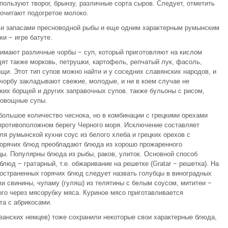
ользуют творог, брынзу, различные сорта сыров. Следует, отметить
почитают подогретое молоко.
ми запасами пресноводной рыбы и еще одним характерным румынским
и − игре батуте.
нимают различные чорбы − суп, который приготовляют на кислом
дят также морковь, петрушки, картофель, репчатый лук, фасоль,
щи. Этот тип супов можно найти и у соседних славянских народов, и
чорбу закладывают свежие, молодые, и ни в коем случае не
ких борщей и других заправочных супов. также бульоны с рисом,
 овощные супы.
ольшое количество чеснока, но в комбинации с грецкими орехами
 противоположном берегу Черного моря. Исключение составляет
я румынской кухни соус из белого хлеба и грецких орехов с
горячих блюд преобладают блюда из хорошо прожаренного
цы. Популярны блюда из рыбы, раков, улиток. Основной способ
люд − гратарный, т.е. обжаривание на решетке (Gratar − решетка). На
ространенных горячих блюд следует назвать голубцы в виноградных
или свинины, чупаму (гуляш) из телятины с белым соусом, мититеи −
го через мя­сорубку мяса. Куриное мясо приготавливается
та с абрикосами.
ванских немцев) тоже сохранили некоторые свои характерные блюда,