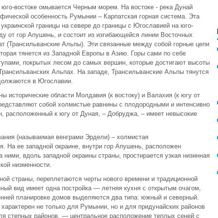
 юго-востоке омывается Черным морем. На востоке - река Дунай
афической особенность Румынии – Карпатская горная система. Эта
 украинской границы на севере до границы с Югославией на юго-
у от гор Апушень, и состоит из изгибающейся линии Восточных
т (Трансильванские Альпы). Эти связанные между собой горные цепи
торая тянется из Западной Европы в Азию. Горы сами по себе
тупами, покрытых лесом до самых вершин, которые достигают высоты
 Трансильванских Альпах. На западе, Трансильванские Альпы тянутся
одолжаются в Югославии.
ы исторические области Молдавия (к востоку) и Валахия (к югу от
представляют собой холмистые равнины с плодородными и интенсивно
 расположенный к югу от Дуная, – Добруджа, – имеет невысокие
вания (называемая венграми Эрдели) – холмистая
я. На ее западной окраине, внутри гор Апушень, расположен
 ними, вдоль западной окраины страны, простирается узкая низинная
кой низменности.
ной страны, переплетаются черты нового времени и традиционной
нный вид имеет одна постройка — летняя кухня с открытым очагом,
енней планировке домов выделяются два типа: южный и северный.
 характерен не только для Румынии, но и для придунайских районов
ля степных районов, — центральное расположение теплых сеней с