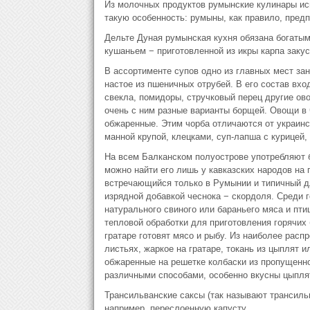
Из молочных продуктов румынские кулинары исп
такую особенность: румыны, как правило, пред
Дельте Дуная румынская кухня обязана богаты
кушаньем − приготовленной из икры карпа закуск
В ассортименте супов одно из главных мест за
настое из пшеничных отрубей. В его состав вхо
свекла, помидоры, стручковый перец другие ово
очень с ним разные варианты борщей. Овощи в 
обжаренные. Этим чорба отличаются от украинс
манной крупой, клецками, суп-лапша с курицей,
На всем Балканском полуострове употребляют б
можно найти его лишь у кавказских народов на
встречающийся только в Румынии и типичный дл
изрядной добавкой чеснока − скордоля. Среди 
натурального свиного или бараньего мяса и пти
тепловой обработки для приготовления горячих б
гратаре готовят мясо и рыбу. Из наиболее расп
листьях, жаркое на гратаре, токань из цыплят 
обжаренные на решетке колбаски из пропущенно
различными способами, особенно вкусны цыпля
Трансильванские саксы (так называют трансиль
например, переслоенную капусту.