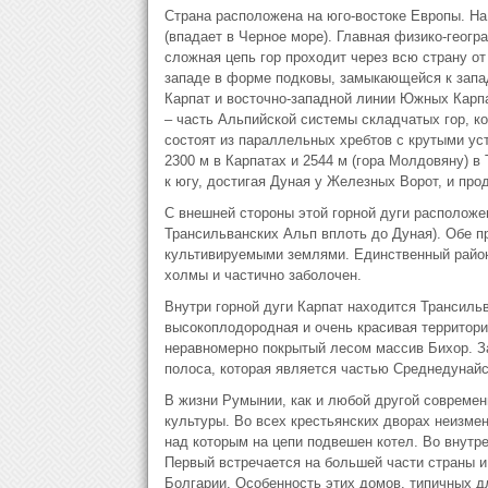
Страна расположена на юго-востоке Европы. На
(впадает в Черное море). Главная физико-геогр
сложная цепь гор проходит через всю страну от
западе в форме подковы, замыкающейся к запад
Карпат и восточно-западной линии Южных Карпа
– часть Альпийской системы складчатых гор, ко
состоят из параллельных хребтов с крутыми ус
2300 м в Карпатах и 2544 м (гора Молдовяну) в
к югу, достигая Дуная у Железных Ворот, и пр
С внешней стороны этой горной дуги расположен
Трансильванских Альп вплоть до Дуная). Обе 
культивируемыми землями. Единственный район,
холмы и частично заболочен.
Внутри горной дуги Карпат находится Трансиль
высокоплодородная и очень красивая территори
неравномерно покрытый лесом массив Бихор. За
полоса, которая является частью Среднедунайс
В жизни Румынии, как и любой другой современ
культуры. Во всех крестьянских дворах неизме
над которым на цепи подвешен котел. Во внутр
Первый встречается на большей части страны и
Болгарии. Особенность этих домов, типичных д