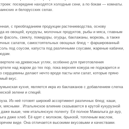
строек: посередине находятся холодные сени, а по бокам — комнаты.
раинских и белорусских селах.
нная, с преобладанием продукции растениеводства, основу
а из овощей, кукурузы, молочных продуктов, рыбы и мяса, главным
ю фасоль, свеклу, помидоры, огурцы, баклажаны, морковь, а также
личных салатов, самостоятельных овощных блюд − фаршированный
оль под соусом, капуста под различными соусами, жареные кабачки,
людам.
вертеле на древесных углях, особенно для приготовления
ртеле над жаром до тех пор, пока верхняя кожура не поджарится и
из сердцевины делают нечто вроде пасты или салат, которые пряно
мый вкус.
умынская кухня, является икра из баклажанов с добавлением слегка
еской зелени и специй.
руза. Из неё готовят широкий ассортимент различных блюд: каши,
, мясными . Итальянское влияние сказывается в крутой кукурузной
 даже выше, чем итальянскую поленту. Её полное Мамалыга де аур,
лыга даже хлеб. Её едят с молоком, брынзой, топленым маслом,
горячем виде. Она отличается высокими вкусовыми и качествами.