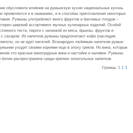
ии обусловили влияние на румынскую кухню национальных кухонь
но проявляется и в названиях, и в способах приготовления некоторых
 плакия. Румыны употребляют много фруктов и бахчевых плодов –
актерен широкий ассортимент мучных кулинарных изделий. Особой
оеного теста, пироги с начинкой из мяса, брынзы, фруктов и
в с сахаром. Из напитков румыны предпочитают кофе (наследие
 компоты, но не едят киселей. Всенародно любимым напитком румын
умынии уходит своими корнями еще в эпоху греков. Но вина, которые
овном это красные виноградные вина и настойки и наливки. Румыны
я более распространена среди крепких алкогольных напитков.
Страница: 1
2
3