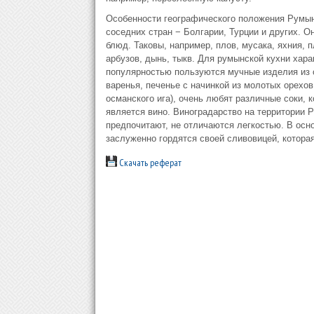
Особенности географического положения Румын
соседних стран − Болгарии, Турции и других. О
блюд. Таковы, например, плов, мусака, яхния,
арбузов, дынь, тыкв. Для румынской кухни хар
популярностью пользуются мучные изделия из сл
варенья, печенье с начинкой из молотых орехо
османского ига), очень любят различные соки,
является вино. Виноградарство на территории Р
предпочитают, не отличаются легкостью. В осн
заслуженно гордятся своей сливовицей, котора
Скачать реферат