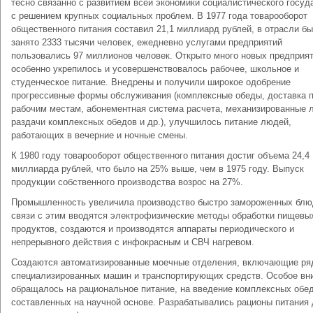
тесно связанно с развитием всей экономики социалистического госуд
с решением крупных социальных проблем. В 1977 года товарооборот
общественного питания составил 21,1 миллиард рублей, в отрасли б
занято 2333 тысячи человек, ежедневно услугами предприятий
пользовались 97 миллионов человек. Открыто много новых предприят
особенно укрепилось и усовершенствовалось рабочее, школьное и
студенческое питание. Внедрены и получили широкое одобрение
прогрессивные формы обслуживания (комплексные обеды, доставка 
рабочим местам, абонементная система расчета, механизированные 
раздачи комплексных обедов и др.), улучшилось питание людей,
работающих в вечерние и ночные смены.
К 1980 году товарооборот общественного питания достиг объема 24,4
миллиарда рублей, что было на 25% выше, чем в 1975 году. Выпуск
продукции собственного производства возрос на 27%.
Промышленность увеличила производство быстро замороженных блю
связи с этим вводятся электрофизические методы обработки пищевы
продуктов, создаются и производятся аппараты периодического и
непрерывного действия с инфокрасным и СВЧ нагревом.
Создаются автоматизированные моечные отделения, включающие ря
специализированных машин и транспортирующих средств. Особое вн
обращалось на рациональное питание, на введение комплексных обед
составленных на научной основе. Разрабатывались рационы питания