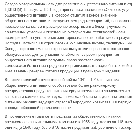
Создав материальную базу для развития общественного питания в ст
ЦКВКП(б) 19 августа 1931 года принял постановление «О мерах улуч
общественного питания», в котором отметил важное значение
общественного питания и предусмотрел ряд мероприятий, направлен
повышение качества и расширение ассортимента блюд, улучшение
санитарных условий и укрепление материально–технической базы
предприятий, на увеличение заинтересованности работников в резуль
их труда. Вступили в строй первые кулинарные школы, техникумы, ин
Заводы торгового машиностроения выпустили первое отечественное
оборудование. Для улучшения снабжения сырьем предприятия
общественного питания получили право заготавливать
сельскохозяйственные продукты и организовывать подсобные хозяйст
Был введен бракераж готовой продукции и кулинарных изделий.
Во время великой отечественной войны 1941 – 1945 гг. система
общественного питания способствовала более равномерному
распределению продуктов питания среди населения в зависимости от
качества и количества их труда, помогла обеспечить дополнительны
питанием рабочих ведущих отраслей народного хозяйства и в первую
очередь оборонной промышленности.
В послевоенные годы сеть предприятий общественного питания
расширялась значительными темпами и к 1955 году достигла 118 тыс
единиц (в 1940 году было 87,6 тысяч предприятий); увеличился ассор