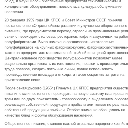
блюд, и улучшилось обеспечение предприятий технологическим и
холодильным оборудованием, повысилась культура обслуживания
населения.
20 февраля 1959 года ЦК КПСС и Совет Министров СССР приняли
постановление «О дальнейшем развитии и улучшении общественного
питания», где предусмотрели переход отрасли на промышленные рел
связи с переходом столовых, ресторанов, кафе и закусочных на рабо
полуфабрикатами. Было намечено организовать изготовление
полуфабрикатов на крупных фабриках-кухнях, фабриках-заготовочных
также на предприятиях мясомолочной, рыбной и пищевой промышлен
Централизованное производство полуфабрикатов позволяет более
рационально организовать их изготовление, повысить производитель
труда поваров, создать поточные линии, лучше использовать
производственные площади и отходы, а также сократить затраты на
приготовление пищи.
После сентябрьского (1965г.) Пленума ЦК КПСС предприятия обществ
питания стали постепенно переходить на новую систему планировани
трем или по двум показателям - товарообороту с выделением оборота
реализации собственной продукции и прибыли или только по реализа
собственной продукции и прибыли. Особое внимание обращалось на
качество блюд и формы обслуживания населения.
Общественное питание, ставшее важной отраслью народного хозяйст