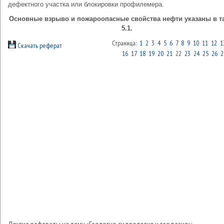
дефектного участка или блокировки профилемера.
Основные взрыво и пожароопасные свойства нефти указаны в т
5.1.
Страница:
1
2
3
4
5
6
7
8
9
10
11
12
1
Скачать реферат
16
17
18
19
20
21
22
23
24
25
26
2