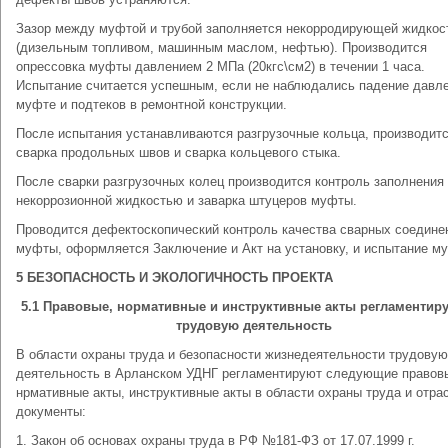
Зазор между муфтой и трубой заполняется некорродирующей жидко
(дизельным топливом, машинным маслом, нефтью). Производится
опрессовка муфты давлением 2 МПа (20кгс\см2) в течении 1 часа.
Испытание считается успешным, если не наблюдались падение давле
муфте и подтеков в ремонтной конструкции.
После испытания устанавливаются разгрузочные кольца, производит
сварка продольных швов и сварка кольцевого стыка.
После сварки разгрузочных колец производится контроль заполнени
некоррозионной жидкостью и заварка штуцеров муфты.
Проводится дефектоскопический контроль качества сварных соедине
муфты, оформляется Заключение и Акт на установку, и испытание м
5 БЕЗОПАСНОСТЬ И ЭКОЛОГИЧНОСТЬ ПРОЕКТА
5.1 Правовые, нормативные и инструктивные акты регламенти
трудовую деятельность
В области охраны труда и безопасности жизнедеятельности трудовую
деятельность в Арланском УДНГ регламентируют следующие правов
нрмативные акты, инструктивные акты в области охраны труда и отр
документы:
1. Закон об основах охраны труда в РФ №181-ФЗ от 17.07.1999 г.