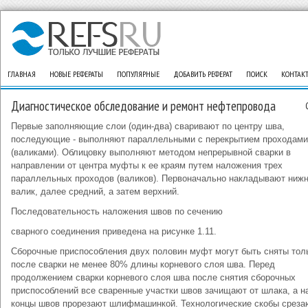
ГЛАВНАЯ
НОВЫЕ РЕФЕРАТЫ
ПОПУЛЯРНЫЕ
ДОБАВИТЬ РЕФЕРАТ
ПОИСК
КОНТАК
Диагностическое обследование и ремонт нефтепровода
Первые заполняющие слои (один-два) сваривают по центру шва,
последующие - выполняют параллельными с перекрытием проходами
(валиками). Облицовку выполняют методом непрерывной сварки в
направлении от центра муфты к ее краям путем наложения трех
параллельных проходов (валиков). Первоначально накладывают ниж
валик, далее средний, а затем верхний.
Последовательность наложения швов по сечению
сварного соединения приведена на рисунке 1.11.
Сборочные приспособления двух половин муфт могут быть сняты тол
после сварки не менее 80% длины корневого слоя шва. Перед
продолжением сварки корневого слоя шва после снятия сборочных
приспособлений все сваренные участки швов зачищают от шлака, а н
концы швов прорезают шлифмашинкой. Технологические скобы среза