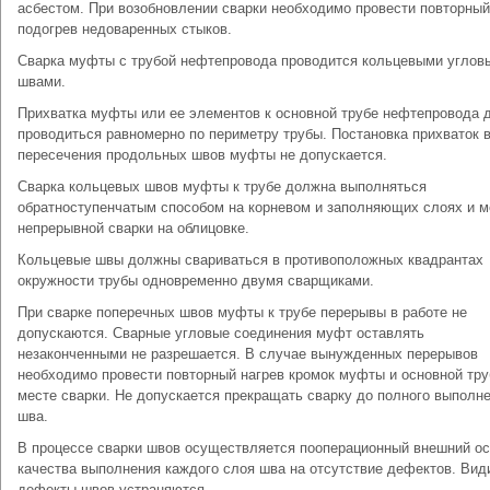
асбестом. При возобновлении сварки необходимо провести повторный
подогрев недоваренных стыков.
Сварка муфты с трубой нефтепровода проводится кольцевыми углов
швами.
Прихватка муфты или ее элементов к основной трубе нефтепровода 
проводиться равномерно по периметру трубы. Постановка прихваток 
пересечения продольных швов муфты не допускается.
Сварка кольцевых швов муфты к трубе должна выполняться
обратноступенчатым способом на корневом и заполняющих слоях и 
непрерывной сварки на облицовке.
Кольцевые швы должны свариваться в противоположных квадрантах
окружности трубы одновременно двумя сварщиками.
При сварке поперечных швов муфты к трубе перерывы в работе не
допускаются. Сварные угловые соединения муфт оставлять
незаконченными не разрешается. В случае вынужденных перерывов
необходимо провести повторный нагрев кромок муфты и основной тру
месте сварки. Не допускается прекращать сварку до полного выполн
шва.
В процессе сварки швов осуществляется пооперационный внешний о
качества выполнения каждого слоя шва на отсутствие дефектов. Ви
дефекты швов устраняются.