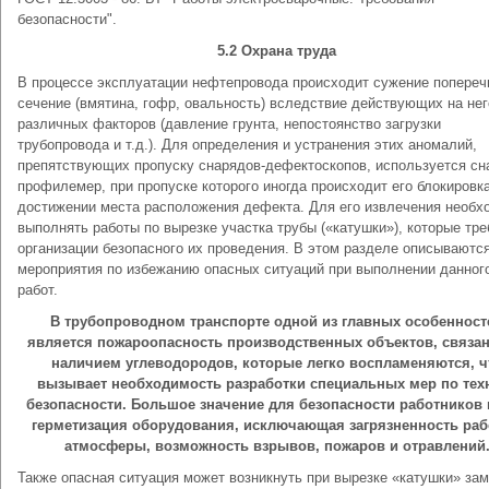
безопасности".
5.2 Охрана труда
В процессе эксплуатации нефтепровода происходит сужение попереч
сечение (вмятина, гофр, овальность) вследствие действующих на нег
различных факторов (давление грунта, непостоянство загрузки
трубопровода и т.д.). Для определения и устранения этих аномалий,
препятствующих пропуску снарядов-дефектоскопов, используется сн
профилемер, при пропуске которого иногда происходит его блокировк
достижении места расположения дефекта. Для его извлечения необх
выполнять работы по вырезке участка трубы («катушки»), которые тр
организации безопасного их проведения. В этом разделе описываютс
мероприятия по избежанию опасных ситуаций при выполнении данног
работ.
В трубопроводном транспорте одной из главных особенност
является пожароопасность производственных объектов, связан
наличием углеводородов, которые легко воспламеняются, ч
вызывает необходимость разработки специальных мер по тех
безопасности. Большое значение для безопасности работников 
герметизация оборудования, исключающая загрязненность ра
атмосферы, возможность взрывов, пожаров и отравлений
Также опасная ситуация может возникнуть при вырезке «катушки» за