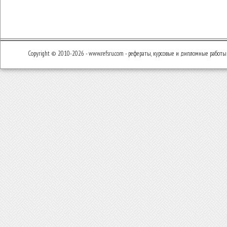
Copyright © 2010-2026 - www.refsru.com - рефераты, курсовые и дипломные работы