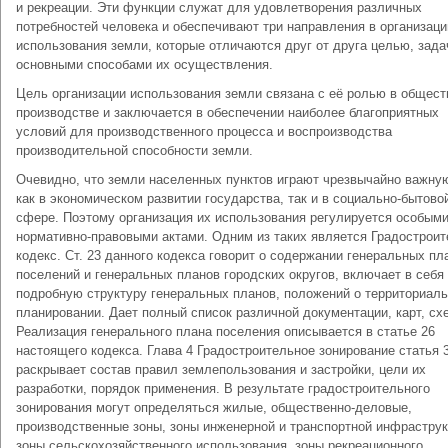
и рекреации. Эти функции служат для удовлетворения различных
потребностей человека и обеспечивают три направления в организаци
использования земли, которые отличаются друг от друга целью, зада
основными способами их осуществления.
Цель организации использования земли связана с её ролью в общес
производстве и заключается в обеспечении наиболее благоприятных
условий для производственного процесса и воспроизводства
производительной способности земли.
Очевидно, что земли населенных пунктов играют чрезвычайно важну
как в экономическом развитии государства, так и в социально-бытово
сфере. Поэтому организация их использования регулируется особым
нормативно-правовыми актами. Одним из таких является Градострои
кодекс. Ст. 23 данного кодекса говорит о содержании генеральных пл
поселений и генеральных планов городских округов, включает в себя
подробную структуру генеральных планов, положений о территориал
планировании. Дает полный список различной документации, карт, сх
Реализация генерального плана поселения описывается в статье 26
настоящего кодекса. Глава 4 Градостроительное зонирование статья 
раскрывает состав правил землепользования и застройки, цели их
разработки, порядок применения. В результате градостроительного
зонирования могут определяться жилые, общественно-деловые,
производственные зоны, зоны инженерной и транспортной инфраструк
зоны сельскохозяйственного использования, зоны рекреационного