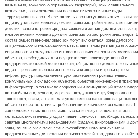
назначения, зоны особо охраняемых территорий, зоны специального
назначения, зоны размещения военных объектов и иные виды
территориальных зон. В состав жилых зон могут включаться: зоны за
индивидуальными жилыми домами; зоны застройки малоэтажными ж
домами; зоны застройки среднеэтажными жилыми домами; зоны заст
многоэтажными жилыми домами; зоны жилой застройки иных видов. 
состав общественно-деловых зон могут включаться: зоны делового,
общественного и коммерческого назначения; зоны размещения объек
социального и коммунально-бытового назначения; зоны обслуживания
объектов, необходимых для осуществления производственной и
предпринимательской деятельности; общественно-деловые зоны ины
видов. Производственные зоны, зоны инженерной и транспортной
инфраструктур предназначены для размещения промышленных,
коммунальных и складских объектов, объектов инженерной и транспо
инфраструктур, в том числе сооружений и коммуникаций железнодор
автомобильного, речного, морского, воздушного и трубопроводного
транспорта, связи, а также для установления санитарно-защитных зон
объектов в соответствии с требованиями технических регламентов. В
зон сельскохозяйственного использования могут включаться: зоны
сельскохозяйственных угодий - пашни, сенокосы, пастбища, залежи, 
занятые многолетними насаждениями (садами, виноградниками и друг
зоны, занятые объектами сельскохозяйственного назначения и
предназначенные для ведения сельского хозяйства, дачного хозяйств