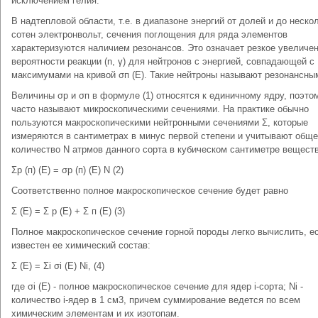
исключением гелия.
В надтепловой области, т.е. в диапазоне энергий от долей и до неско
сотен электронвольт, сечения поглощения для ряда элементов
характеризуются наличием резонансов. Это означает резкое увеличе
вероятности реакции (n, γ) для нейтронов с энергией, совпадающей с
максимумами на кривой σп (Е). Такие нейтроны называют резонансны
Величины σр и σп в формуле (1) относятся к единичному ядру, поэто
часто называют микроскопическими сечениями. На практике обычно
пользуются макроскопическими нейтронными сечениями Σ, которые
измеряются в сантиметрах в минус первой степени и учитывают общ
количество N атрмов данного сорта в кубическом сантиметре веществ
Σр (п) (E) = σр (п) (Е) N (2)
Соответственно полное макроскопическое сечение будет равно
Σ (Е) = Σ p (E) + Σ п (Е) (3)
Полное макроскопическое сечение горной породы легко вычислить, е
известен ее химический состав:
Σ (Е) = Σi σi (Е) Ni, (4)
где σi (E) - полное макроскопическое сечение для ядер i-copта; Ni -
количество i-ядер в 1 см3, причем суммирование ведется по всем
химическим элементам и их изотопам.