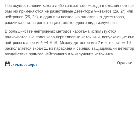
При осуществлении какого-либо конкретного метода в скважинном пр
обычно применяются не разнотипные детекторы γ-квантов (2а, 2г) или
нейтронов (26, 2в), а один или несколько однотипных детекторов,
рассчитанных на регистрацию только одного вида излучения.
В большинстве нейтронных методов каротажа используются
радиоизотопные полониево-бериллиевые источники, испускающие бы
нейтроны с энергией ~4 МэВ. Между детекторами 2 и источником 10
располагается экран 11 из парафина и свинца, защищающий детектор
воздействия прямого нейтронного и γ-излучения источника.
Страница:
Скачать реферат