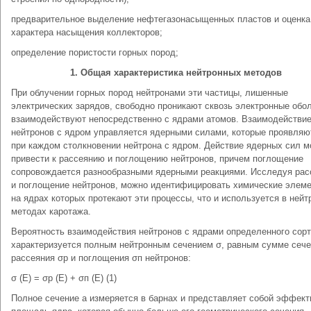
предварительное выделение нефтегазонасыщенных пластов и оценка
характера насыщения коллекторов;
определение пористости горных пород;
1. Общая характеристика нейтронных методов
При облучении горных пород нейтронами эти частицы, лишенные
электрических зарядов, свободно проникают сквозь электронные обо
взаимодействуют непосредственно с ядрами атомов. Взаимодействи
нейтронов с ядром управляется ядерными силами, которые проявляю
при каждом столкновении нейтрона с ядром. Действие ядерных сил м
привести к рассеянию и поглощению нейтронов, причем поглощение
сопровождается разнообразными ядерными реакциями. Исследуя рас
и поглощение нейтронов, можно идентифицировать химические элеме
на ядрах которых протекают эти процессы, что и используется в ней
методах каротажа.
Вероятность взаимодействия нейтронов с ядрами определенного сор
характеризуется полным нейтронным сечением σ, равным сумме сеч
рассеяния σр и поглощения σп нейтронов:
σ (Е) = σр (Е) + σп (Е) (1)
Полное сечение а измеряется в барнах и представляет собой эффек