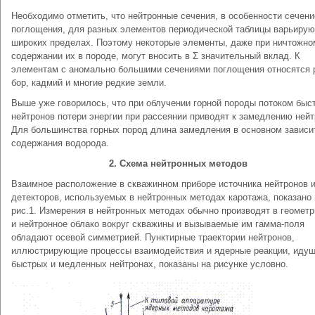
Необходимо отметить, что нейтронные сечения, в особенности сечени
поглощения, для разных элементов периодической таблицы варьирую
широких пределах. Поэтому некоторые элементы, даже при ничтожно
содержании их в породе, могут вносить в Σ значительный вклад. К
элементам с аномально большими сечениями поглощения относятся р
бор, кадмий и многие редкие земли.
Выше уже говорилось, что при облучении горной породы потоком быс
нейтронов потери энергии при рассеянии приводят к замедлению нейт
Для большинства горных пород длина замедления в основном зависи
содержания водорода.
2. Схема нейтронных методов
Взаимное расположение в скважинном приборе источника нейтронов 
детекторов, используемых в нейтронных методах каротажа, показано 
рис.1. Измерения в нейтронных методах обычно производят в геометр
и нейтронное облако вокруг скважины и вызываемые им гамма-поля
обладают осевой симметрией. Пунктирные траектории нейтронов,
иллюстрирующие процессы взаимодействия и ядерные реакции, идущ
быстрых и медленных нейтронах, показаны на рисунке условно.