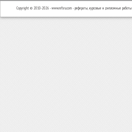
Copyright © 2010-2026 - www.refsru.com - рефераты, курсовые и дипломные работы