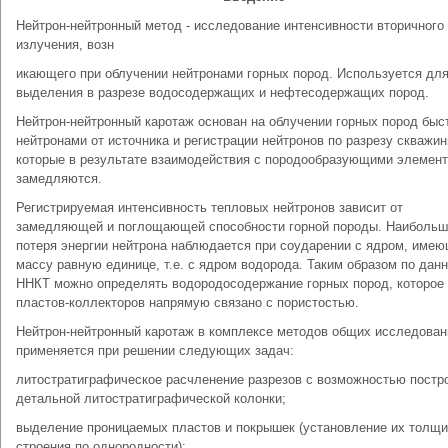
Нейтрон-нейтронный метод - исследование интенсивности вторичного
излучения, возн
икающего при облучении нейтронами горных пород. Используется дл
выделения в разрезе водосодержащих и нефтесодержащих пород.
Нейтрон-нейтронный каротаж основан на облучении горных пород бы
нейтронами от источника и регистрации нейтронов по разрезу скважин
которые в результате взаимодействия с породообразующими элемен
замедляются.
Регистрируемая интенсивность тепловых нейтронов зависит от
замедляющей и поглощающей способности горной породы. Наибольш
потеря энергии нейтрона наблюдается при соударении с ядром, имею
массу равную единице, т.е. с ядром водорода. Таким образом по дан
ННКТ можно определять водородосодержание горных пород, которое
пластов-коллекторов напрямую связано с пористостью.
Нейтрон-нейтронный каротаж в комплексе методов общих исследован
применяется при решении следующих задач:
литостратиграфическое расчленение разрезов с возможностью постр
детальной литостратиграфической колонки;
выделение проницаемых пластов и покрышек (установление их толщи
строения по однородности);