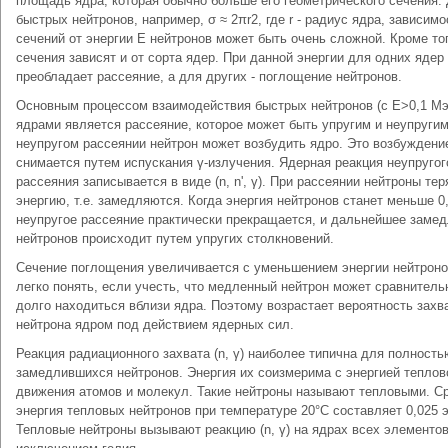
площадь ядра, которая обычно больше его геометрического сечения.
быстрых нейтронов, например, σ ≈ 2πr2, где r - радиус ядра, зависимо
сечений от энергии Е нейтронов может быть очень сложной. Кроме тог
сечения зависят и от сорта ядер. При данной энергии для одних ядер
преобладает рассеяние, а для других - поглощение нейтронов.
Основным процессом взаимодействия быстрых нейтронов (с Е>0,1 Мэ
ядрами является рассеяние, которое может быть упругим и неупругим
неупругом рассеянии нейтрон может возбудить ядро. Это возбуждени
снимается путем испускания γ-излучения. Ядерная реакция неупругог
рассеяния записывается в виде (n, n', γ). При рассеянии нейтроны те
энергию, т.е. замедляются. Когда энергия нейтронов станет меньше 0
неупругое рассеяние практически прекращается, и дальнейшее заме
нейтронов происходит путем упругих столкновений.
Сечение поглощения увеличивается с уменьшением энергии нейтроно
легко понять, если учесть, что медленный нейтрон может сравнитель
долго находиться вблизи ядра. Поэтому возрастает вероятность захв
нейтрона ядром под действием ядерных сил.
Реакция радиационного захвата (n, γ) наиболее типична для полность
замедлившихся нейтронов. Энергия их соизмерима с энергией теплов
движения атомов и молекул. Такие нейтроны называют тепловыми. С
энергия тепловых нейтронов при температуре 20°С составляет 0,025 
Тепловые нейтроны вызывают реакцию (n, γ) на ядрах всех элементов