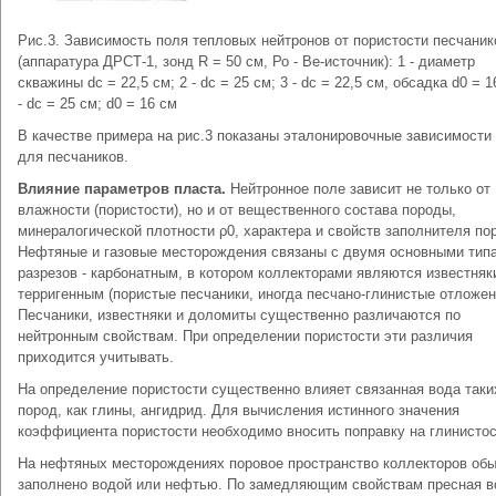
Рис.3. Зависимость поля тепловых нейтронов от пористости песчаник
(аппаратура ДРСТ-1, зонд R = 50 см, Ро - Ве-источник): 1 - диаметр
скважины dc = 22,5 см; 2 - dc = 25 см; 3 - dc = 22,5 см, обсадка d0 = 1
- dc = 25 см; d0 = 16 см
В качестве примера на рис.3 показаны эталонировочные зависимости
для песчаников.
Влияние параметров пласта.
Нейтронное поле зависит не только от
влажности (пористости), но и от вещественного состава породы,
минералогической плотности ρ0, характера и свойств заполнителя пор
Нефтяные и газовые месторождения связаны с двумя основными тип
разрезов - карбонатным, в котором коллекторами являются известняки
терригенным (пористые песчаники, иногда песчано-глинистые отложен
Песчаники, известняки и доломиты существенно различаются по
нейтронным свойствам. При определении пористости эти различия
приходится учитывать.
На определение пористости существенно влияет связанная вода таки
пород, как глины, ангидрид. Для вычисления истинного значения
коэффициента пористости необходимо вносить поправку на глинистос
На нефтяных месторождениях поровое пространство коллекторов об
заполнено водой или нефтью. По замедляющим свойствам пресная в