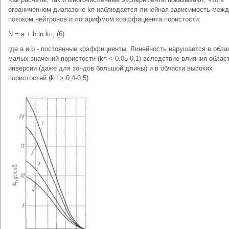
ограниченном диапазоне kп наблюдается линейная зависимость меж
потоком нейтронов и логарифмом коэффициента пористости:
N = a + b ln kп, (6)
где а и b - постоянные коэффициенты. Линейность нарушается в обла
малых значений пористости (kп < 0,05-0,1) вследствие влияния облас
инверсии (даже для зондов большой длины) и в области высоких
пористостей (kп > 0,4-0,5).