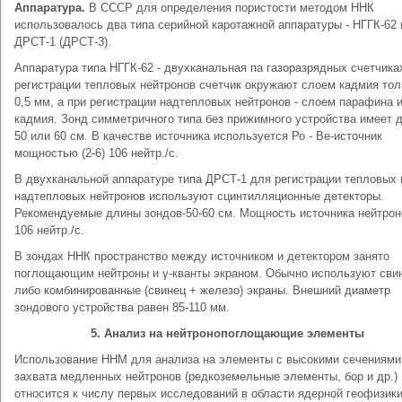
Аппаратура.
В СССР для определения пористости методом ННК
использовалось два типа серийной каротажной аппаратуры - НГГК-62 
ДРСТ-1 (ДРСТ-3).
Аппаратура типа НГГК-62 - двухканальная па газоразрядных счетчика
регистрации тепловых нейтронов счетчик окружают слоем кадмия то
0,5 мм, а при регистрации надтепловых нейтронов - слоем парафина 
кадмия. Зонд симметричного типа без прижимного устройства имеет 
50 или 60 см. В качестве источника используется Ро - Ве-источник
мощностью (2-6) 106 нейтр./с.
В двухканальной аппаратуре типа ДРСТ-1 для регистрации тепловых 
надтепловых нейтронов используют сцинтилляционные детекторы.
Рекомендуемые длины зондов-50-60 см. Мощность источника нейтроно
106 нейтр./с.
В зондах ННК пространство между источником и детектором занято
поглощающим нейтроны и γ-кванты экраном. Обычно используют сви
либо комбинированные (свинец + железо) экраны. Внешний диаметр
зондового устройства равен 85-110 мм.
5. Анализ на нейтронопоглощающие элементы
Использование ННМ для анализа на элементы с высокими сечениями
захвата медленных нейтронов (редкоземельные элементы, бор и др.)
относится к числу первых исследований в области ядерной геофизики