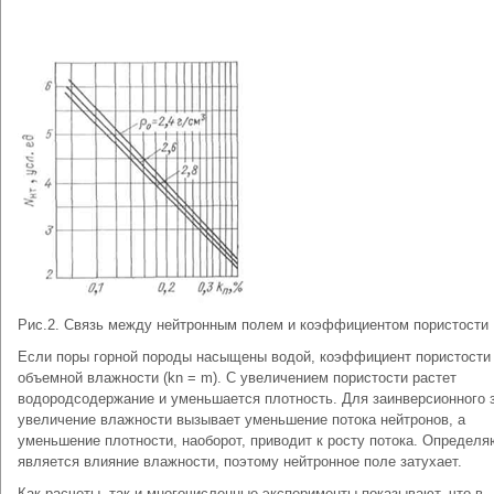
Рис.2. Связь между нейтронным полем и коэффициентом пористости
Если поры горной породы насыщены водой, коэффициент пористости
объемной влажности (kn = m). С увеличением пористости растет
водородсодержание и уменьшается плотность. Для заинверсионного 
увеличение влажности вызывает уменьшение потока нейтронов, а
уменьшение плотности, наоборот, приводит к росту потока. Определ
является влияние влажности, поэтому нейтронное поле затухает.
Как расчеты, так и многочисленные эксперименты показывают, что в