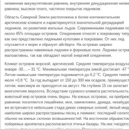
низменная аккумулятивная равнина, внутренняя денудационная низм
равнина; высокое плато, частично покрытое ледником.
Область Северной Земли расположена в более континентальном
арктическом климате и характеризуется значительной деградацией
ледников, но развитием жильных льдов. Современными ледниками п
около 45% площади островов. Оледенение относят к покровному типу
как оно представлено ледяными куполами и покровами. От них лед
спускается к морю и образует айсберги. На островах широко
распространены навеянные ледники и фирновые поля. Ледники остро
малоактивны, так как обладают малой энергией оледенения.
Климат островов морской, арктический. Средняя температура воздуха
январе -30… – 31 °С. Минимальная температура зимой достигает -47 °
Летом наивысшая температура поднимается до 6,2 °С. Средняя темп
июля +0,8 °С. За год выпадает от 150 до 300 мм осадков, преимущес
летом; максимум их приходится на август. На глубине 15 см залегает
многолетняя мерзлота. Вследствие сурового климата растительность
животный мир островов очень бедны. На южных островах, на прибре
равнинах поселяются лишайники, мхи, камнеломки, дриада, незабудк
же встречаются небольшие стада диких северных оленей, белый мед
наиболее широко распространены песец и лемминг; последний селит
обычно на южных склонах возвышенностей. На восточном обрывисто
побережье архипелага располагаются птичьи базары. На них гнездят