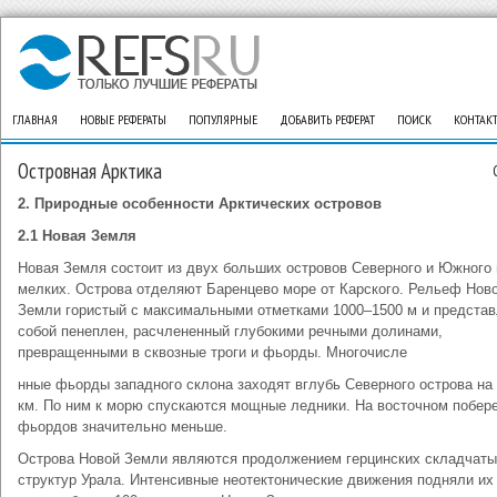
ГЛАВНАЯ
НОВЫЕ РЕФЕРАТЫ
ПОПУЛЯРНЫЕ
ДОБАВИТЬ РЕФЕРАТ
ПОИСК
КОНТАК
Островная Арктика
2. Природные особенности Арктических островов
2.1 Новая Земля
Новая Земля состоит из двух больших островов Северного и Южного 
мелких. Острова отделяют Баренцево море от Карского. Рельеф Нов
Земли гористый с максимальными отметками 1000–1500 м и представ
собой пенеплен, расчлененный глубокими речными долинами,
превращенными в сквозные троги и фьорды. Многочисле
нные фьорды западного склона заходят вглубь Северного острова на
км. По ним к морю спускаются мощные ледники. На восточном побер
фьордов значительно меньше.
Острова Новой Земли являются продолжением герцинских складчат
структур Урала. Интенсивные неотектонические движения подняли их