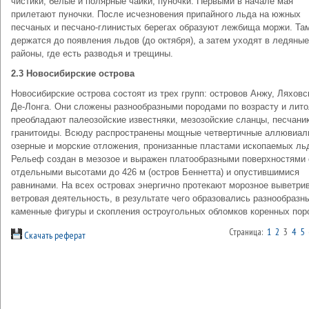
чистики, белые и полярные чайки, пуночки. Первыми в начале мая
прилетают пуночки. После исчезновения припайного льда на южных
песчаных и песчано-глинистых берегах образуют лежбища моржи. Та
держатся до появления льдов (до октября), а затем уходят в ледяные
районы, где есть разводья и трещины.
2.3 Новосибирские острова
Новосибирские острова состоят из трех групп: островов Анжу, Ляховс
Де-Лонга. Они сложены разнообразными породами по возрасту и лито
преобладают палеозойские известняки, мезозойские сланцы, песчани
гранитоиды. Всюду распространены мощные четвертичные аллювиал
озерные и морские отложения, пронизанные пластами ископаемых ль
Рельеф создан в мезозое и выражен платообразными поверхностями 
отдельными высотами до 426 м (остров Беннетта) и опустившимися
равнинами. На всех островах энергично протекают морозное выветри
ветровая деятельность, в результате чего образовались разнообразн
каменные фигуры и скопления остроугольных обломков коренных пор
Страница:
1
2
3
4
5
Скачать реферат