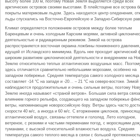
высоту более 100 м, поэтому Новая Земля выделяется среди всех
арктических островов своими высотами. В плейстоцене все острова 
покрыты материковым льдом. Здесь находился центр оледенения, от
льды спускались на Восточно-Европейскую и Западно-Сибирскую рав
Климат определяется положением островов между более теплым
Баренцевым и очень холодным Карским морями, активной циклониче
деятельностью и радиационным режимом. Зимой на острова
распространяется восточная окраина ложбины пониженного давления
идущей от Исландского минимума. Вдоль нее проходит арктический 
широким развитием циклонической деятельности и внедрением на Но
Землю относительно теплых атлантических воздушных масс. Поэтом
здесь отличается сравнительно небольшими морозами, особенно на
западном побережье. Средняя температура самого холодного месяца
составляет -14 °С на западе и -20… – 21 °С на северо-востоке. Зимой
наблюдаются продолжительные и очень сильные ветры, поэтому Но
Землю иногда называют «страной ветров». Большая сила ветра связа
влиянием горного рельефа, создающего на западном побережье фён
ветры, напоминающие новороссийскую бору. Ветры здесь часто дост
скорости 40 м/с, а иногда и 60 м/с. С вторжением циклонов, приносящ
атлантический воздух, связаны оттепели и гололед. Лето холодное,
ветреное, с резкими и частыми переменами погод, с моросящими до
туманами, с высокой относительной влажностью воздуха. Средняя
температура самого теплого месяца в связи с большой протяженност