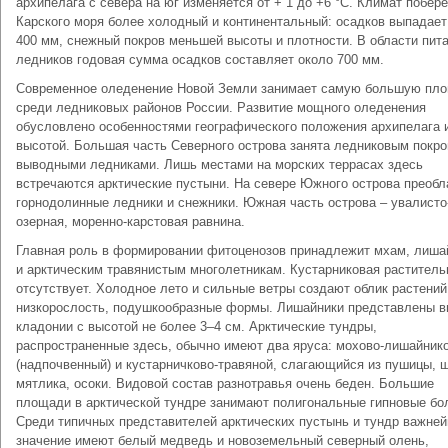
архипелага с севера на юг изменяется от + 1 до +6 °С. Климат побер
Карского моря более холодный и континентальный: осадков выпадает
400 мм, снежный покров меньшей высоты и плотности. В области пит
ледников годовая сумма осадков составляет около 700 мм.
Современное оледенение Новой Земли занимает самую большую пл
среди ледниковых районов России. Развитие мощного оледенения
обусловлено особенностями географического положения архипелага и
высотой. Бoльшая часть Северного острова занята ледниковым покро
выводными ледниками. Лишь местами на морских террасах здесь
встречаются арктические пустыни. На севере Южного острова преоб
горнодолинные ледники и снежники. Южная часть острова – увалисто
озерная, моренно-карстовая равнина.
Главная роль в формировании фитоценозов принадлежит мхам, лиша
и арктическим травянистым многолетникам. Кустарниковая раститель
отсутствует. Холодное лето и сильные ветры создают облик растений
низкорослость, подушкообразные формы. Лишайники представлены 
кладонии с высотой не более 3–4 см. Арктические тундры,
распространенные здесь, обычно имеют два яруса: мохово-лишайник
(надпочвенный) и кустарничково-травяной, слагающийся из пушицы, 
мятлика, осоки. Видовой состав разнотравья очень беден. Большие
площади в арктической тундре занимают полигональные гипновые бо
Среди типичных представителей арктических пустынь и тундр важне
значение имеют белый медведь и новоземельный северный олень,