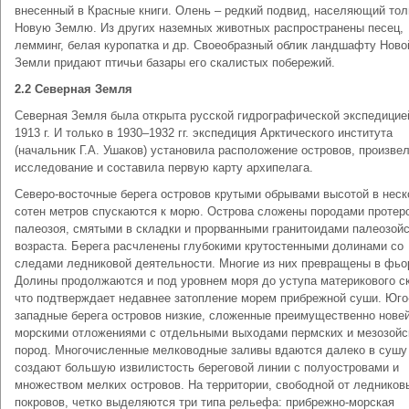
внесенный в Красные книги. Олень – редкий подвид, населяющий тол
Новую Землю. Из других наземных животных распространены песец,
лемминг, белая куропатка и др. Своеобразный облик ландшафту Ново
Земли придают птичьи базары его скалистых побережий.
2.2 Северная Земля
Северная Земля была открыта русской гидрографической экспедицие
1913 г. И только в 1930–1932 гг. экспедиция Арктического института
(начальник Г.А. Ушаков) установила расположение островов, произвел
исследование и составила первую карту архипелага.
Северо-восточные берега островов крутыми обрывами высотой в неск
сотен метров спускаются к морю. Острова сложены породами протер
палеозоя, смятыми в складки и прорванными гранитоидами палеозойс
возраста. Берега расчленены глубокими крутостенными долинами со
следами ледниковой деятельности. Многие из них превращены в фьо
Долины продолжаются и под уровнем моря до уступа материкового с
что подтверждает недавнее затопление морем прибрежной суши. Юго
западные берега островов низкие, сложенные преимущественно нов
морскими отложениями с отдельными выходами пермских и мезозойс
пород. Многочисленные мелководные заливы вдаются далеко в сушу
создают большую извилистость береговой линии с полуостровами и
множеством мелких островов. На территории, свободной от ледников
покровов, четко выделяются три типа рельефа: прибрежно-морская