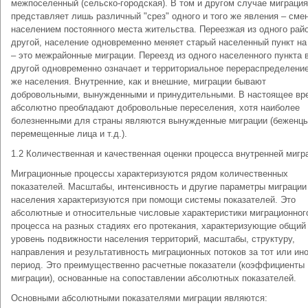
межпоселенный (сельско-городская). В том и другом случае миграция
представляет лишь различный "срез" одного и того же явления – сме
населением постоянного места жительства. Переезжая из одного рай
другой, население одновременно меняет старый населенный пункт на
– это межрайонные миграции. Переезд из одного населенного пункта 
другой одновременно означает и территориальное перераспределение
же населения. Внутренние, как и внешние, миграции бывают
добровольными, вынужденными и принудительными. В настоящее вр
абсолютно преобладают добровольные переселения, хотя наиболее
болезненными для страны являются вынужденные миграции (беженцы
перемещенные лица и т.д.).
1.2 Количественная и качественная оценки процесса внутренней мигр
Миграционные процессы характеризуются рядом количественных
показателей. Масштабы, интенсивность и другие параметры миграции
населения характеризуются при помощи системы показателей. Это
абсолютные и относительные числовые характеристики миграционног
процесса на разных стадиях его протекания, характеризующие общий
уровень подвижности населения территорий, масштабы, структуру,
направления и результативность миграционных потоков за тот или ин
период. Это преимущественно расчетные показатели (коэффициенты
миграции), основанные на сопоставлении абсолютных показателей.
Основными абсолютными показателями миграции являются: