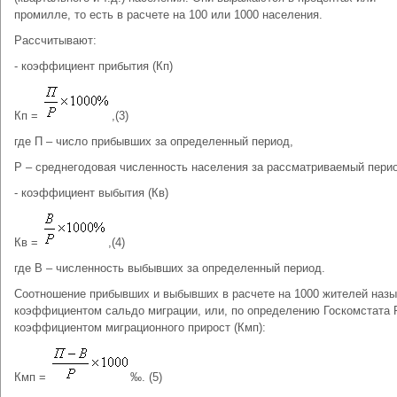
промилле, то есть в расчете на 100 или 1000 населения.
Рассчитывают:
- коэффициент прибытия (Кп)
Кп =
,(3)
где П – число прибывших за определенный период,
Р – среднегодовая численность населения за рассматриваемый пери
- коэффициент выбытия (Кв)
Кв =
,(4)
где В – численность выбывших за определенный период.
Соотношение прибывших и выбывших в расчете на 1000 жителей назы
коэффициентом сальдо миграции, или, по определению Госкомстата 
коэффициентом миграционного прирост (Кмп):
Кмп =
‰. (5)