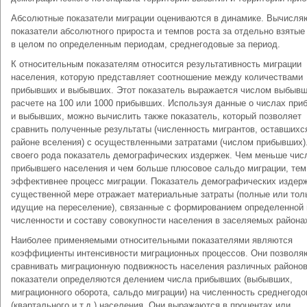
Абсолютные показатели миграции оцениваются в динамике. Вычисля
показатели абсолютного прироста и темпов роста за отдельно взятые
в целом по определенным периодам, среднегодовые за период.
К относительным показателям относится результативность миграции
населения, которую представляет соотношение между количествами
прибывших и выбывших. Этот показатель выражается числом выбывш
расчете на 100 или 1000 прибывших. Используя данные о числах пр
и выбывших, можно вычислить также показатель, который позволяет
сравнить полученные результаты (численность мигрантов, оставшихс
районе вселения) с осуществленными затратами (числом прибывших)
своего рода показатель демографических издержек. Чем меньше чис
прибывшего населения и чем больше плюсовое сальдо миграции, тем
эффективнее процесс миграции. Показатель демографических издерж
существенной мере отражает материальные затраты (полные или тол
идущие на переселение), связанные с формированием определенной 
численности и составу совокупности населения в заселяемых района
Наиболее применяемыми относительными показателями являются
коэффициенты интенсивности миграционных процессов. Они позволя
сравнивать миграционную подвижность населения различных районов
показатели определяются делением числа прибывших (выбывших,
миграционного оборота, сальдо миграции) на численность среднегодо
(квартального и т.д.) населения. Они выражаются в процентах или