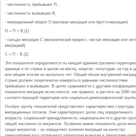
- численность прибывших П,
- численность выбывших В,
- миграционный оборот О (валовая миграция или брутто-миграция)
О = П + В,(1)
- сальдо миграции С (механический прирост, чистая миграция или нет
миграцией)
С = П – В.(2)
Эти показатели определяются по каждой административно-территори
единице и по стране в целом за месяц, квартал, полугодие, за год в 
или общим итогом за несколько лет. Общий объем внутренней миграц
стране должен теоретически измеряться равными численностями
прибывших и выбывших. В целях сравнимости с другими коэффицие
показатели миграции исчисляются, как правило, в расчете на 1000 че
соответствующей территории или социально-демографической группы
Особую группу показателей представляют характеристики структуры
миграционных потоков. Они характеризуют долю лиц определенного
возраста, социальной принадлежности, национальности и другие груп
общей численности мигрантов. Особенно важен показатель доли мол
среди мигрантов – он определяет влияние миграции на качество
демографического потенциала территории выбытия и территории приб