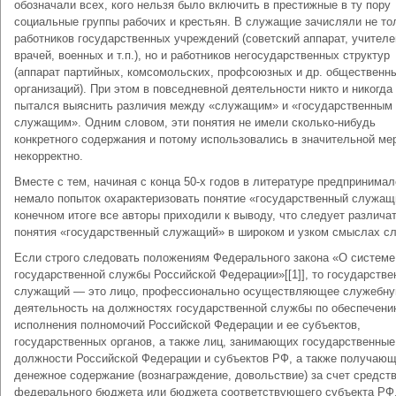
обозначали всех, кого нельзя было включить в престижные в ту пору
социальные группы рабочих и крестьян. В служащие зачисляли не то
работников государственных учреждений (советский аппарат, учителе
врачей, военных и т.п.), но и работников негосударственных структур
(аппарат партийных, комсомольских, профсоюзных и др. общественн
организаций). При этом в повседневной деятельности никто и никогда
пытался выяснить различия между «служащим» и «государственным
служащим». Одним словом, эти понятия не имели сколько-нибудь
конкретного содержания и потому использовались в значительной ме
некорректно.
Вместе с тем, начиная с конца 50-х годов в литературе предпринима
немало попыток охарактеризовать понятие «государственный служащ
конечном итоге все авторы приходили к выводу, что следует различа
понятия «государственный служащий» в широком и узком смыслах сл
Если строго следовать положениям Федерального закона «О системе
государственной службы Российской Федерации»[[1]], то государств
служащий — это лицо, профессионально осуществляющее служебн
деятельность на должностях государственной службы по обеспечен
исполнения полномочий Российской Федерации и ее субъектов,
государственных органов, а также лиц, занимающих государственные
должности Российской Федерации и субъектов РФ, а также получаю
денежное содержание (вознаграждение, довольствие) за счет средст
федерального бюджета или бюджета соответствующего субъекта РФ