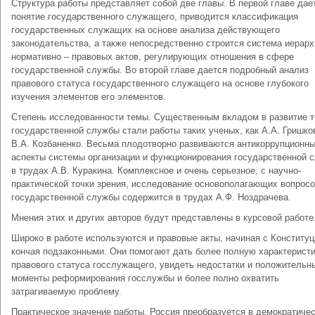
Структура работы представляет собой две главы. В первой главе дае
понятие государственного служащего, приводится классификация
государственных служащих на основе анализа действующего
законодательства, а также непосредственно строится система иерарх
нормативно – правовых актов, регулирующих отношения в сфере
государственной службы. Во второй главе дается подробный анализ
правового статуса государственного служащего на основе глубокого
изучения элементов его элементов.
Степень исследованности темы. Существенным вкладом в развитие т
государственной службы стали работы таких ученых, как А.А. Гришко
В.А. Козбаненко. Весьма плодотворно развиваются антикоррупционн
аспекты системы организации и функционирования государственной 
в трудах А.В. Куракина. Комплексное и очень серьезное, с научно-
практической точки зрения, исследование основополагающих вопрос
государственной службы содержится в трудах А.Ф. Ноздрачева.
Мнения этих и других авторов будут представлены в курсовой работе
Широко в работе используются и правовые акты, начиная с Конституц
кончая подзаконными. Они помогают дать более полную характерист
правового статуса госслужащего, увидеть недостатки и положительн
моменты реформирования госслужбы и более полно охватить
затрагиваемую проблему.
Практическое значение работы. Россия преобразуется в демократиче