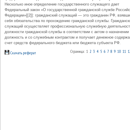
Несколько иное определение государственного служащего дает
Федеральный закон «О государственной гражданской службе Россий
Федерации»[[2]]: гражданский служащий — это гражданин РФ, взявши
себя обязательства по прохождению гражданской службы. Гражданск
служащий осуществляет профессиональную служебную деятельност
должности гражданской службы в соответствии с актом о назначении
должность и со служебным контрактом и получает денежное содержа
счет средств федерального бюджета или бюджета субъекта РФ.
Страница: 1
2
3
4
5
6
7
8
9
10
11
1
Скачать реферат