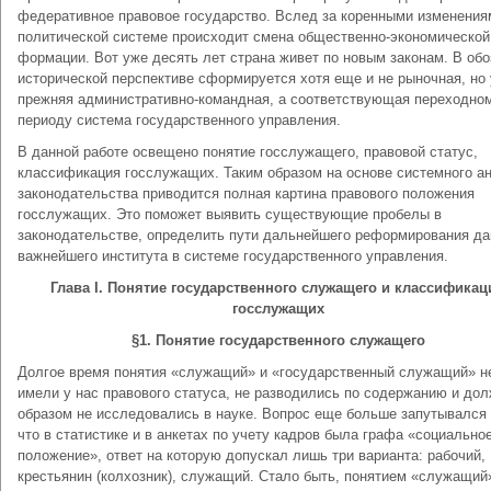
федеративное правовое государство. Вслед за коренными изменения
политической системе происходит смена общественно-экономической
формации. Вот уже десять лет страна живет по новым законам. В об
исторической перспективе сформируется хотя еще и не рыночная, но
прежняя административно-командная, а соответствующая переходно
периоду система государственного управления.
В данной работе освещено понятие госслужащего, правовой статус,
классификация госслужащих. Таким образом на основе системного а
законодательства приводится полная картина правового положения
госслужащих. Это поможет выявить существующие пробелы в
законодательстве, определить пути дальнейшего реформирования да
важнейшего института в системе государственного управления.
Глава
I
. Понятие государственного служащего и классификац
госслужащих
§1. Понятие государственного служащего
Долгое время понятия «служащий» и «государственный служащий» н
имели у нас правового статуса, не разводились по содержанию и до
образом не исследовались в науке. Вопрос еще больше запутывался 
что в статистике и в анкетах по учету кадров была графа «социально
положение», ответ на которую допускал лишь три варианта: рабочий,
крестьянин (колхозник), служащий. Стало быть, понятием «служащий