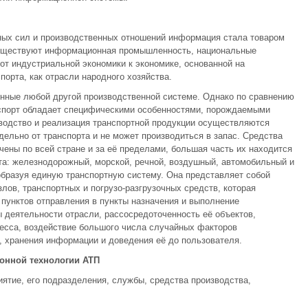
ных сил и производственных отношений информация стала товаром
существуют информационная промышленность, национальные
т индустриальной экономики к экономике, основанной на
орта, как отрасли народного хозяйства.
енные любой другой производственной системе. Однако по сравнению
нспорт обладает специфическими особенностями, порождаемыми
водство и реализация транспортной продукции осуществляются
дельно от транспорта и не может производиться в запас. Средства
чены по всей стране и за её пределами, большая часть их находится
та: железнодорожный, морской, речной, воздушный, автомобильный и
образуя единую транспортную систему. Она представляет собой
лов, транспортных и погрузо-разгрузочных средств, которая
 пунктов отправления в пункты назначения и выполнение
деятельности отрасли, рассосредоточенность её объектов,
есса, воздействие большого числа случайных факторов
 хранения информации и доведения её до пользователя.
онной технологии АТП
иятие, его подразделения, службы, средства производства,