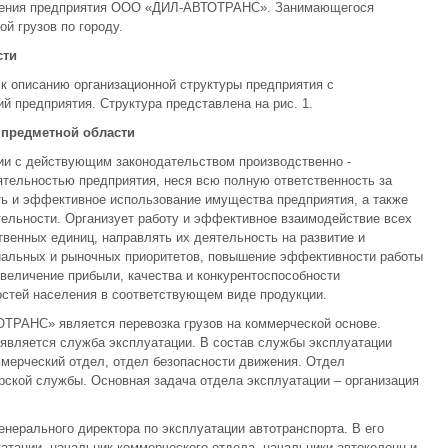
вления предприятия ООО «ДИЛ-АВТОТРАНС». Занимающегося
й грузов по городу.
сти
к описанию организационной структуры предприятия с
 предприятия. Структура представлена на рис. 1.
 предметной области
вии с действующим законодательством производственно -
ятельностью предприятия, неся всю полную ответственность за
ь и эффективное использование имущества предприятия, а также
тельности. Организует работу и эффективное взаимодействие всех
твенных единиц, направлять их деятельность на развитие и
иальных и рыночных приоритетов, повышение эффективности работы
увеличение прибыли, качества и конкурентоспособности
остей населения в соответствующем виде продукции.
РАНС» является перевозка грузов на коммерческой основе.
является служба эксплуатации. В состав службы эксплуатации
ммерческий отдел, отдел безопасности движения. Отдел
ерской службы. Основная задача отдела эксплуатации – организация
енерального директора по эксплуатации автотранспорта. В его
атации, начальник коммерческого отдела, начальники автоколонн и