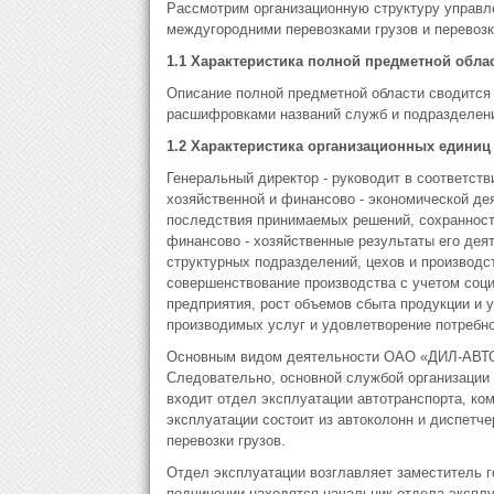
Рассмотрим организационную структуру упра
междугородними перевозками грузов и перевозко
1.1 Характеристика полной предметной обла
Описание полной предметной области сводится 
расшифровками названий служб и подразделений
1.2 Характеристика организационных единиц
Генеральный директор - руководит в соответст
хозяйственной и финансово - экономической де
последствия принимаемых решений, сохранност
финансово - хозяйственные результаты его дея
структурных подразделений, цехов и производс
совершенствование производства с учетом соц
предприятия, рост объемов сбыта продукции и 
производимых услуг и удовлетворение потребн
Основным видом деятельности ОАО «ДИЛ-АВТОТ
Следовательно, основной службой организации 
входит отдел эксплуатации автотранспорта, ко
эксплуатации состоит из автоколонн и диспетч
перевозки грузов.
Отдел эксплуатации возглавляет заместитель г
подчинении находятся начальник отдела эксплу