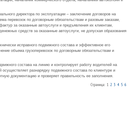
ального директора по эксплуатации – заключение договоров на
ъема перевозок по договорным обязательствам и разовым заказам,
актур за оказанные автоуслуги и предъявления их клиентам,
енежных средств за оказанные автоуслуги, не допуская образования
хнически исправного подвижного состава и эффективное его
нение объема грузоперевозок по договорным обязательствам и
вижного состава на линию и контролирует работу водителей на
й осуществляет разнарядку подвижного состава по клиентуре и
ртную документацию и проверяет правильность ее заполнения.
Страница: 1
2
3
4
5
6