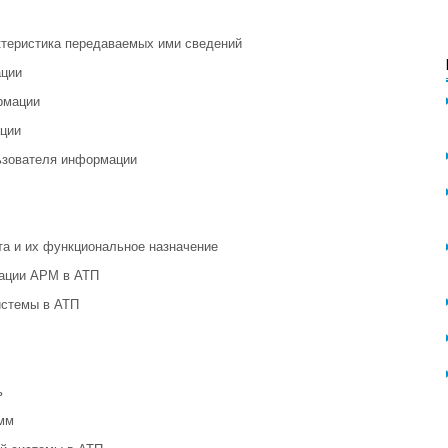
ктеристика передаваемых ими сведений
ации
рмации
ации
льзователя информации
та и их функциональное назначение
зации АРМ в АТП
истемы в АТП
ь
мм