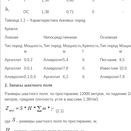
Т
1,38
0,80
5
-
ОС
1,38
0,71
5
-
Таблица 1.2 – Характеристика боковых пород
Кровля
Ложная
Непосредственная
Основная
Тип пород
Мощность,
Тип пород
Мощность,
Крепость,
Тип пород
Мощно
м
м
f
м
Аргиллит
0-0,2
Алевролит
5,4
6
Песчаник
9,5
Аргиллит
0-0,1
Алевролит
7,8
6
Известняк
10,0
Алевролит
0,1-0,4
Аргиллит
6,2
6
Алевролит
7,8
2. Запасы шахтного поля
Размеры шахтного поля: по простиранию 12000 метров, по падению 2
метров, средняя плотность угля в массиве 1.38т/м3.
(2.1)
где
– размеры шахтного поля по простиранию, м;