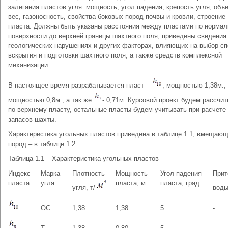
залегания пластов угля: мощность, угол падения, крепость угля, об
вес, газоносность, свойства боковых пород почвы и кровли, строение
пласта. Должны быть указаны расстояния между пластами по нормал
поверхности до верхней границы шахтного поля, приведены сведения
геологических нарушениях и других факторах, влияющих на выбор с
вскрытия и подготовки шахтного поля, а также средств комплексной
механизации.
В настоящее время разрабатывается пласт –
, мощностью 1,38м.,
мощностью 0,8м., а так же
- 0,71м. Курсовой проект будем рассчи
по верхнему пласту, остальные пласты будем учитывать при расчете
запасов шахты.
Характеристика угольных пластов приведена в таблице 1.1, вмещаю
пород – в таблице 1.2.
Таблица 1.1 – Характеристика угольных пластов
Индекс
Марка
Плотность
Мощность
Угол падения
Прит
пласта
угля
пласта, м
пласта, град.
угля, т/
вод
ОС
1,38
1,38
5
-