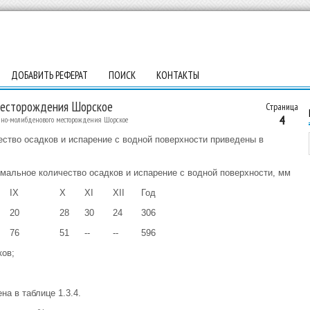
ДОБАВИТЬ РЕФЕРАТ
ПОИСК
КОНТАКТЫ
месторождения Шорское
Страница
4
дно-молибденового месторождения Шорское
ство осадков и испарение с водной поверхности приведены в
имальное количество осадков и испарение с водной поверхности, мм
IX
X
XI
XII
Год
20
28
30
24
306
76
51
--
--
596
ков;
а в таблице 1.3.4.