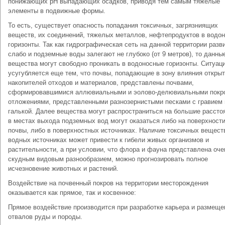
понижающих pH выпадающих осадков, приводя тем самым тяжелые
элементы в подвижные формы.
То есть, существует опасность попадания токсичных, загрязниящих
веществ, их соединений, тяжелых металлов, нефтепродуктов в водо
горизонты. Так как гидрографическая сеть на данной территории разв
слабо и подземные воды залегают не глубоко (от 9 метров), то данны
вещества могут свободно проникать в водоносные горизонты. Ситуац
усугубляется еще тем, что почвы, попадающие в зону влияния откры
накопителей отходов и материалов, представлены почвами,
сформировавшимися аллювиальными и эолово-делювиальными покр
отложениями, представленными разнозернистыми песками с гравием 
галькой. Далее вещества могут распространиться на большие рассто
в местах выхода подземных вод могут оказаться либо на поверхност
почвы, либо в поверхностных источниках. Наличие токсичных вещест
водных источниках может привести к гибели живых организмов и
растительности, а при условии, что флора и фауна представлена оче
скудным видовым разнообразием, можно прогнозировать полное
исчезновение животных и растений.
Воздействие на почвенный покров на территории месторождения
оказывается как прямое, так и косвенное:
Прямое воздействие производится при разработке карьера и размеще
отвалов руды и породы.