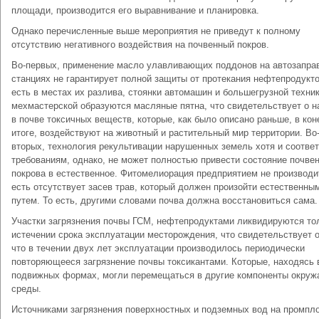
площади, производится его выравнивание и планировка.
Однако перечисленные выше мероприятия не приведут к полному
отсутствию негативного воздействия на почвенный покров.
Во-первых, применение масло улавливающих поддонов на автозапра
станциях не гарантирует полной защиты от протекания нефтепродукто
есть в местах их разлива, стоянки автомашин и большегрузной техник
мехмастерской образуются масляные пятна, что свидетельствует о н
в почве токсичных веществ, которые, как было описано раньше, в ко
итоге, воздействуют на животный и растительный мир территории. Во
вторых, технология рекультивации нарушенных земель хотя и соотве
требованиям, однако, не может полностью привести состояние почве
покрова в естественное. Фитомелиорация предприятием не производи
есть отсутствует засев трав, который должен произойти естественны
путем. То есть, другими словами почва должна восстановиться сама.
Участки загрязнения почвы ГСМ, нефтепродуктами ликвидируются то
истечении срока эксплуатации месторождения, что свидетельствует о
что в течении двух лет эксплуатации производилось периодически
повторяющееся загрязнение почвы токсикантами. Которые, находясь 
подвижных формах, могли перемещаться в другие компоненты окру
среды.
Источниками загрязнения поверхностных и подземных вод на промпл