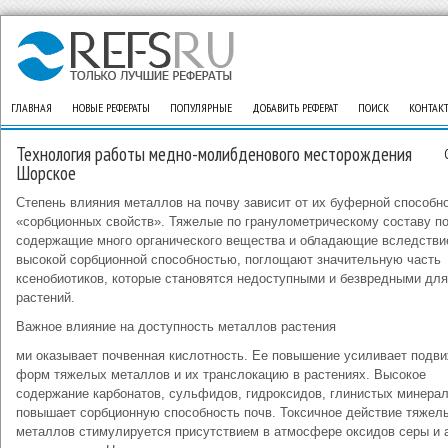
ГЛАВНАЯ
НОВЫЕ РЕФЕРАТЫ
ПОПУЛЯРНЫЕ
ДОБАВИТЬ РЕФЕРАТ
ПОИСК
КОНТАК
Технология работы медно-молибденового месторождения
Шорское
Степень влияния металлов на почву зависит от их буферной способн
«сорбционных свойств». Тяжелые по гранулометрическому составу п
содержащие много органического вещества и обладающие вследствие
высокой сорбционной способностью, поглощают значительную часть
ксенобиотиков, которые становятся недоступными и безвредными для
растений.
Важное влияние на доступность металлов растения
ми оказывает почвенная кислотность. Ее повышение усиливает подв
форм тяжелых металлов и их транслокацию в растениях. Высокое
содержание карбонатов, сульфидов, гидроксидов, глинистых минера
повышает сорбционную способность почв. Токсичное действие тяжел
металлов стимулируется присутствием в атмосфере оксидов серы и а