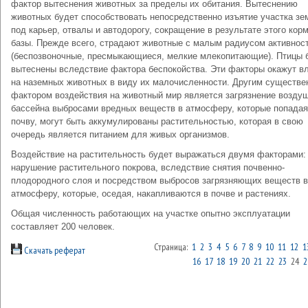
фактор вытеснения животных за пределы их обитания. Вытеснению
животных будет способствовать непосредственно изъятие участка зе
под карьер, отвалы и автодорогу, сокращение в результате этого кор
базы. Прежде всего, страдают животные с малым радиусом активнос
(беспозвоночные, пресмыкающиеся, мелкие млекопитающие). Птицы 
вытеснены вследствие фактора беспокойства. Эти факторы окажут в
на наземных животных в виду их малочисленности. Другим существ
фактором воздействия на животный мир является загрязнение возду
бассейна выбросами вредных веществ в атмосферу, которые попадая
почву, могут быть аккумулированы растительностью, которая в свою
очередь является питанием для живых организмов.
Воздействие на растительность будет выражаться двумя факторами:
нарушение растительного покрова, вследствие снятия почвенно-
плодородного слоя и посредством выбросов загрязняющих веществ в
атмосферу, которые, оседая, накапливаются в почве и растениях.
Общая численность работающих на участке опытно эксплуатации
составляет 200 человек.
Страница:
1
2
3
4
5
6
7
8
9
10
11
12
1
Скачать реферат
16
17
18
19
20
21
22
23
24
2