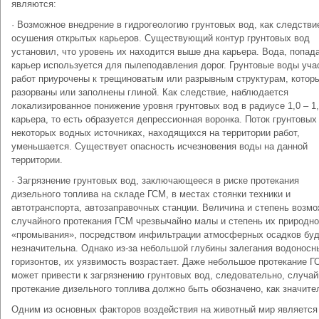
являются:
· Возможное внедрение в гидрогеологию грунтовых вод, как следстви
осушения открытых карьеров. Существующий контур грунтовых вод
установил, что уровень их находится выше дна карьера. Вода, попад
карьер используется для пылеподавления дорог. Грунтовые воды уча
работ приурочены к трещиноватым или разрывным структурам, котор
разорваны или заполнены глиной. Как следствие, наблюдается
локализированное понижение уровня грунтовых вод в радиусе 1,0 – 1,
карьера, то есть образуется депрессионная воронка. Поток грунтовых
некоторых водных источниках, находящихся на территории работ,
уменьшается. Существует опасность исчезновения воды на данной
территории.
· Загрязнение грунтовых вод, заключающееся в риске протекания
дизельного топлива на складе ГСМ, в местах стоянки техники и
автотранспорта, автозаправочных станции. Величина и степень возм
случайного протекания ГСМ чрезвычайно малы и степень их природно
«промывания», посредством инфильтрации атмосферных осадков бу
незначительна. Однако из-за небольшой глубины залегания водоносн
горизонтов, их уязвимость возрастает. Даже небольшое протекание Г
может привести к загрязнению грунтовых вод, следовательно, случа
протекание дизельного топлива должно быть обозначено, как значите
Одним из основных факторов воздействия на животный мир является