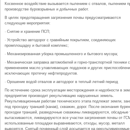
Косвенное воздействие вызывается пылением с отвалов, пылением п
производстве буровзрывных и добычных работ.
В целях предотвращения загрязнения почвы предусматриваются
следующие мероприятия:
· Снятие и хранение ПСП;
· Устройство автодорог с гравийным покрытием, соединяющих
промплощадку и бытовой комплекс;
· Механизированная уборка промышленного и бытового мусора;
· Механическая заправка автомобилей и горно-транспортной техники с
применением масло улавливающих поддонов и других приспособлени
исключающих протечку нефтепродуктов.
· Орошение водой отвалов и автодорог в теплый летний период
По истечению срока эксплуатации месторождения и надобности в зе
предприятие производит рекультивацию нарушенных земель.
Рекультивационным работам технического этапа подлежат земли, зан
под проходку траншей (канав), скважин, дорог. После окончания бурен
проходки траншей, разведочные скважины ликвидируются, обсадные 
вытаскиваются, ликвидируются все участки загрязнения почвы от ГС
использованные площадки выравниваются, отходы, мусор, металл
вывозятся. Снятый почвенный слой досыпается на рекультивируемые