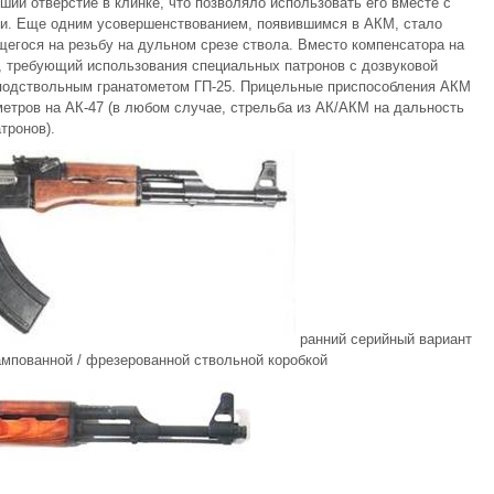
ий отверстие в клинке, что позволяло использовать его вместе с
оки. Еще одним усовершенствованием, появившимся в АКМ, стало
егося на резьбу на дульном срезе ствола. Вместо компенсатора на
, требующий использования специальных патронов с дозвуковой
подствольным гранатометом ГП-25. Прицельные приспособления АКМ
метров на АК-47 (в любом случае, стрельба из АК/АКМ на дальность
тронов).
ранний серийный вариант
мпованной / фрезерованной ствольной коробкой