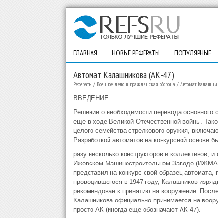
ГЛАВНАЯ
НОВЫЕ РЕФЕРАТЫ
ПОПУЛЯРНЫЕ
Автомат Калашникова (АК-47)
Рефераты
/
Военное дело и гражданская оборона
/
Автомат Калашник
ВВЕДЕНИЕ
Решение о необходимости перевода основного 
еще в ходе Великой Отечественной войны. Такой
целого семейства стрелкового оружия, включаю
Разработкой автоматов на конкурсной основе бы
разу несколько конструкторов и коллективов, и
Ижевском Машиностроительном Заводе (ИЖМАШ)
представил на конкурс свой образец автомата, г
проводившегося в 1947 году, Калашников изряд
рекомендован к принятию на вооружение. После
Калашникова официально принимается на вооруж
просто АК (иногда еще обозначают АК-47).