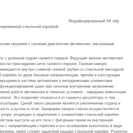
Модифицированный АК обр.
езерованной ствольной коробкой.
ским оружием с газовым двигателем автоматики, магазинным
ель с длинным ходом газового поршня. Ведущим звеном автоматики
жестко присоединен шток газового поршня. Газовая камора
емещается внутри съемной газовой трубки со ствольной накладкой.
й коробки по двум боковым направляющим, причем в конструкции
ижущимися частями автоматики и неподвижными элементами
 функционирование даже при сильном внутреннем загрязнении
жной работе автоматики в тяжелых условиях - заведомо избыточная
теля. Это позволяет отказаться от газового регулятора, и тем
плуатацию. Ценой такого решения является увеличенная отдача и
ность и кучность огня. Запирание канала ствола осуществляется
упора, входящих в зацепление с элементами ствольной коробки.
йствии выступа на его теле с фигурным пазом на внутренней
ина с направляющим стержнем и его основанием выполнены в виде
пружины также служит защелкой крышки ствольной коробки. Рукоятка