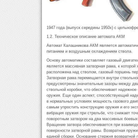
1947 года (выпуск середины 1950х) с цельнофр
1.2. Техническое описание автомата АКМ
Автомат Калашникова АКМ является автоматиче
питанием и воздушным охлаждением ствола.
Основу автоматики составляет газовый двигат
является массивная затворная рама, к которой 
расположена над стволом, газовый поршень пер
Затворная рама перемещается внутри ствольно
предусмотрены значительные зазоры между дв
ствольной коробки, что обеспечивает надежное
оружия. Еще один аспект, способствующий наде
в нормальных условиях мощность газового двига
самым упростить конструкцию оружия и его экс
вибрация оружия при стрельбе, что снижает точ
поворотным затвором на два массивных боевых 
Вращение затвора обеспечивается при взаимоде
поверхности затворной рамы. Возвратная пруж
единой сборки. Основание стержня возвратной 