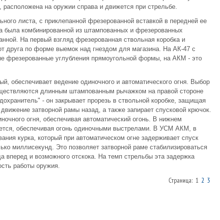
, расположена на оружии справа и движется при стрельбе.
ьного листа, с приклепанной фрезерованной вставкой в передней ее
ка была комбинированной из штампованных и фрезерованных
анной. На первый взгляд фрезерованная ствольная коробка и
от друга по форме выемок над гнездом для магазина. На АК-47 с
ые фрезерованные углубления прямоугольной формы, на АКМ - это
ый, обеспечивает ведение одиночного и автоматического огня. Выбор
уществляются длинным штампованным рычажком на правой стороне
дохранитель" - он закрывает прорезь в ствольной коробке, защищая
 движение затворной рамы назад, а также запирает спусковой крючок.
ночного огня, обеспечивая автоматический огонь. В нижнем
ется, обеспечивая огонь одиночными выстрелами. В УСМ АКМ, в
вания курка, который при автоматическом огне задерживает спуск
лько миллисекунд. Это позволяет затворной раме стабилизироваться
а вперед и возможного отскока. На темп стрельбы эта задержка
ость работы оружия.
Страница: 1
2
3