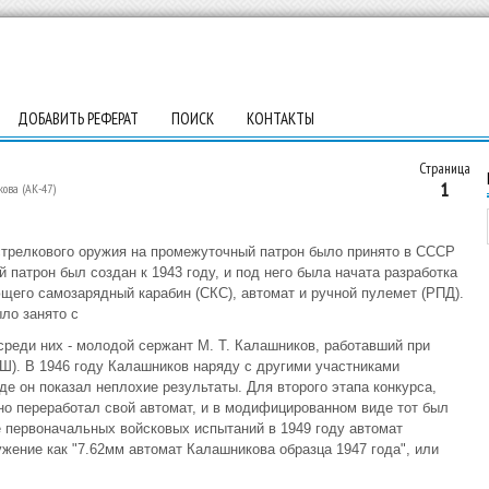
ДОБАВИТЬ РЕФЕРАТ
ПОИСК
КОНТАКТЫ
Страница
1
ова (АК-47)
стрелкового оружия на промежуточный патрон было принято в СССР
 патрон был создан к 1943 году, и под него была начата разработка
щего самозарядный карабин (СКС), автомат и ручной пулемет (РПД).
ло занято с
 среди них - молодой сержант М. Т. Калашников, работавший при
. В 1946 году Калашников наряду с другими участниками
де он показал неплохие результаты. Для второго этапа конкурса,
но переработал свой автомат, и в модифицированном виде тот был
 первоначальных войсковых испытаний в 1949 году автомат
ение как "7.62мм автомат Калашникова образца 1947 года", или