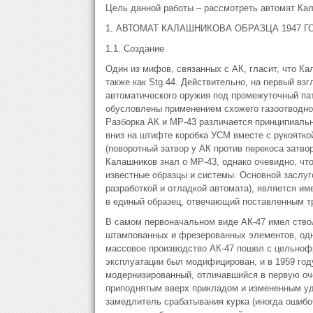
Цель данной работы – рассмотреть автомат Ка
1. АВТОМАТ КАЛАШНИКОВА ОБРАЗЦА 1947 Г
1.1. Создание
Один из мифов, связанных с АК, гласит, что Ка
также как Stg.44. Действительно, на первый вз
автоматического оружия под промежуточный пат
обусловлены применением схожего газоотводног
Разборка АК и МР-43 различается принципиальн
вниз на штифте коробка УСМ вместе с рукоятко
(поворотный затвор у АК против перекоса затво
Калашников знал о МР-43, однако очевидно, что
известные образцы и системы. Основной заслуг
разработкой и отладкой автомата), является и
в единый образец, отвечающий поставленным т
В самом первоначальном виде АК-47 имел ствол
штампованных и фрезерованных элементов, одна
массовое производство АК-47 пошел с цельнофр
эксплуатации был модифицирован, и в 1959 год
модернизированный, отличавшийся в первую оч
приподнятым вверх прикладом и измененным уд
замедлитель срабатывания курка (иногда ошиб