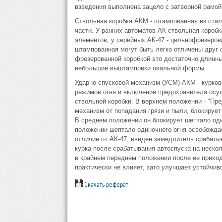
взведения выполнена зацело с затворной рамой
Ствольная коробка АКМ - штампованная из стал
части. У ранних автоматов АК ствольная короб
элементов, у серийных АК-47 - цельнофрезеров
штампованная могут быть легко отличены друг 
фрезерованной коробкой это достаточно длинн
небольшие выштамповки овальной формы.
Ударно-спусковой механизм (УСМ) АКМ - курков
режимов огня и включение предохранителя ос
ствольной коробки. В верхнем положении - "Пре
механизм от попадания грязи и пыли, блокирует
В среднем положении он блокирует шептало оди
положении шептало одиночного огня освобожда
отличие от АК-47, введен замедлитель срабаты
курка после срабатывания автоспуска на неско
в крайнем переднем положении после ее приход
практически не влияет, зато улучшает устойчив
Скачать реферат