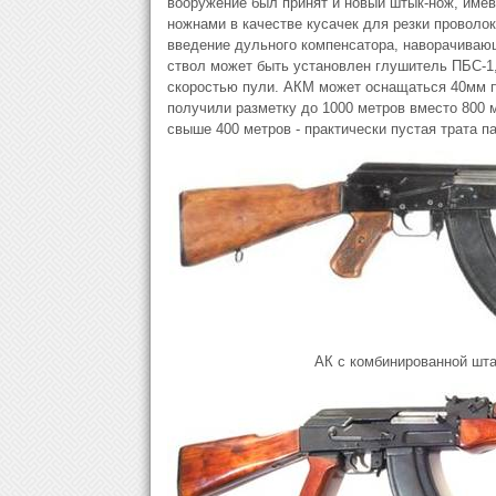
вооружение был принят и новый штык-нож, имевш
ножнами в качестве кусачек для резки провол
введение дульного компенсатора, наворачивающ
ствол может быть установлен глушитель ПБС-1
скоростью пули. АКМ может оснащаться 40мм 
получили разметку до 1000 метров вместо 800 
свыше 400 метров - практически пустая трата па
АК с комбинированной шта