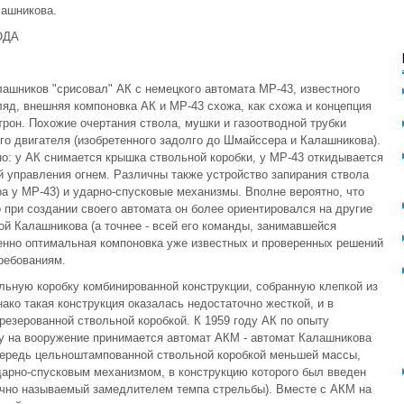
лашникова.
ОДА
лашников "срисовал" АК с немецкого автомата МР-43, известного
гляд, внешняя компоновка АК и МР-43 схожа, как схожа и концепция
рон. Похожие очертания ствола, мушки и газоотводной трубки
о двигателя (изобретенного задолго до Шмайссера и Калашникова).
о: у АК снимается крышка ствольной коробки, у МР-43 откидывается
й управления огнем. Различны также устройство запирания ствола
ра у МР-43) и ударно-спусковые механизмы. Вполне вероятно, что
 при создании своего автомата он более ориентировался на другие
ой Калашникова (а точнее - всей его команды, занимавшейся
менно оптимальная компоновка уже известных и проверенных решений
ребованиям.
ьную коробку комбинированной конструкции, собранную клепкой из
ко такая конструкция оказалась недостаточно жесткой, и в
езерованной ствольной коробкой. К 1959 году АК по опыту
у на вооружение принимается автомат АКМ - автомат Калашникова
ередь цельноштампованной ствольной коробкой меньшей массы,
арно-спусковым механизмом, в конструкцию которого был введен
очно называемый замедлителем темпа стрельбы). Вместе с АКМ на