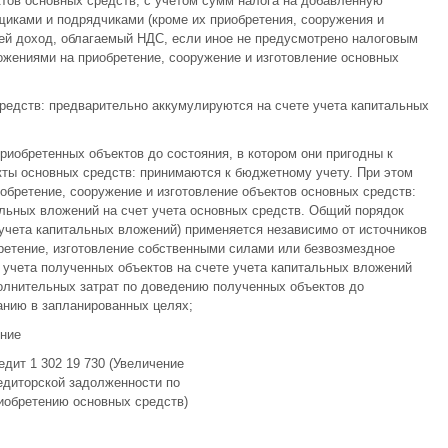
ктов основных средств, с учетом сумм налога на добавленную
иками и подрядчиками (кроме их приобретения, сооружения и
ей доход, облагаемый НДС, если иное не предусмотрено налоговым
жениями на приобретение, сооружение и изготовление основных
средств: предварительно аккумулируются на счете учета капитальных
приобретенных объектов до состояния, в котором они пригодны к
кты основных средств: принимаются к бюджетному учету. При этом
бретение, сооружение и изготовление объектов основных средств:
льных вложений на счет учета основных средств. Общий порядок
 учета капитальных вложений) применяется независимо от источников
ретение, изготовление собственными силами или безвозмездное
учета полученных объектов на счете учета капитальных вложений
лнительных затрат по доведению полученных объектов до
ванию в запланированных целях;
ение
едит 1 302 19 730 (Увеличение
едиторской задолженности по
иобретению основных средств)