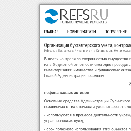
ГЛАВНАЯ
НОВЫЕ РЕФЕРАТЫ
ПОПУЛЯРНЫЕ
Организация бухгалтерского учета, контро
Рефераты
/
Бухгалтерский учет и аудит
/
Организация бухгалтерског
В целях контроля за сохранностью имущества 
их в бюджетной отчетности ежегодно проводится
инвентаризации имущества и финансовых обяза
Главой Администрации поселения
2
нефинансовых активов
Основные средства Администрации Сулинского 
независимо от их стоимости удовлетворяют сл
- используются в процессе деятельности учреж
управленческих нужд;
- срок полезного использования этих объектов 