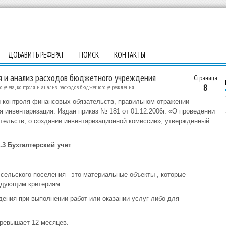
ДОБАВИТЬ РЕФЕРАТ
ПОИСК
КОНТАКТЫ
ля и анализ расходов бюджетного учреждения
Страница
8
о учета, контроля и анализ расходов бюджетного учреждения
и контроля финансовых обязательств, правильном отражении
 инвентаризация. Издан приказ № 181 от 01.12.2006г. «О проведении
тельств, о создании инвентаризационной комиссии», утвержденный
.3 Бухгалтерский учет
сельского поселения– это материальные объекты , которые
едующим критериям:
дения при выполнении работ или оказании услуг либо для
превышает 12 месяцев.