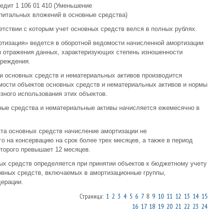
едит 1 106 01 410 (Уменьшение
питальных вложений в основные средства)
етствии с которым учет основных средств велся в полных рублях.
ортизация» ведется в оборотной ведомости начисленной амортизации
я отражения данных, характеризующих степень изношенности
чреждения.
и основных средств и нематериальных активов производится
мости объектов основных средств и нематериальных активов и нормы
зного использования этих объектов.
вные средства и нематериальные активы начисляется ежемесячно в
кта основных средств начисление амортизации не
о на консервацию на срок более трех месяцев, а также в период
торого превышает 12 месяцев.
ых средств определяется при принятии объектов к бюджетному учету
овных средств, включаемых в амортизационные группы,
ерации.
Страница:
1
2
3
4
5
6
7
8
9
10
11
12
13
14
15
16
17
18
19
20
21
22
23
24