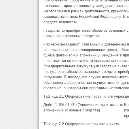
приобретение, сооружение и изготовление объе
стоимость, предъявленных учреждению поставщ
изготовления в рамках деятельности, приносящ
законодательством Российской Федерации). Вло
средств являются:
- затраты по приобретению объектов основных 
вложений в основные средства;
- по окончании работ, связанных с доведением 
использованию в запланированных целях, объе
сумма фактических вложений учреждения в прио
списывается со счета учета уменьшения капита
(предварительная аккумуляция затрат на счете
поступления объектов основных средств: приоб
получение. В последнем случае необходимость 
обусловлена вероятностью осуществления допо
состояния, в котором они пригодны к использо
Таблица 2.1 Оборудование поступило в учрежд
Дебет 1 106 01 310 (Увеличение капитальных
Кр
вложений в основные средства)
кр
пр
Таблица 2.2 Оборудование принято к учету