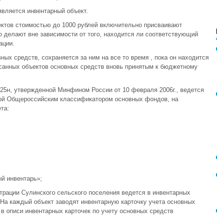
вляется инвентарный объект.
ектов стоимостью до 1000 рублей включительно присваивают
 делают вне зависимости от того, находится ли соответствующий
ации.
ых средств, сохраняется за ним на все то время , пока он находится
санных объектов основных средств вновь принятым к бюджетному
 25н, утвержденной Минфином России от 10 февраля 2006г., ведется
ной Общероссийским классификатором основных фондов, на
та:
ый инвентарь»;
трации Сулинского сельского поселения ведется в инвентарных
 На каждый объект заводят инвентарную карточку учета основных
 в описи инвентарных карточек по учету основных средств