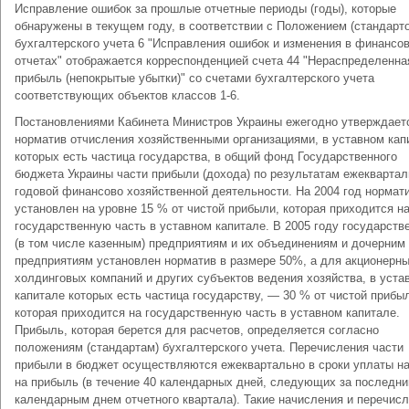
Исправление ошибок за прошлые отчетные периоды (годы), которые
обнаружены в текущем году, в соответствии с Положением (стандарт
бухгалтерского учета 6 "Исправления ошибок и изменения в финансо
отчетах" отображается корреспонденцией счета 44 "Нераспределенна
прибыль (непокрытые убытки)" со счетами бухгалтерского учета
соответствующих объектов классов 1-6.
Постановлениями Кабинета Министров Украины ежегодно утверждает
норматив отчисления хозяйственными организациями, в уставном кап
которых есть частица государства, в общий фонд Государственного
бюджета Украины части прибыли (дохода) по результатам ежеквартал
годовой финансово хозяйственной деятельности. На 2004 год нормат
установлен на уровне 15 % от чистой прибыли, которая приходится н
государственную часть в уставном капитале. В 2005 году государст
(в том числе казенным) предприятиям и их объединениям и дочерним
предприятиям установлен норматив в размере 50%, а для акционерны
холдинговых компаний и других субъектов ведения хозяйства, в уста
капитале которых есть частица государству, — 30 % от чистой прибы
которая приходится на государственную часть в уставном капитале.
Прибыль, которая берется для расчетов, определяется согласно
положениям (стандартам) бухгалтерского учета. Перечисления части
прибыли в бюджет осуществляются ежеквартально в сроки уплаты н
на прибыль (в течение 40 календарных дней, следующих за последн
календарным днем отчетного квартала). Такие начисления и перечис