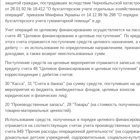
защитой граждан, пострадавших вследствие Чернобыльской катастр
от 28.01.92 № 18-412 "О бухгалтерском учете отдельных хозяйственн
операций", приказом Минфина Украины от 14.12.99 № 298 "О порядке
бухгалтерского учета гуманитарной помощи" и др.
Учет операций по целевому финансированию осуществляется на пас
счете 48 "Целевое финансирование и целевые поступления". По кред
этого счета отражается поступление средств целевого назначения, а 
дебету — их использование по определенным направлениям, признан
доходами, а также возврат неиспользованных сумм.
Поступление средств на целевые мероприятия отражается записью п
кредиту счета 48 "Целевое финансирование и целевые поступления" 
корреспонденции с дебетом счетов:
30 "Касса", 31 "Счета в банках" (на сумму средств, поступивших на 
мероприятия из бюджета, внебюджетных фондов, целевых взносов
юридических и физических лиц);
20 "Производственные запасы", 28 "Товары" (на стоимость полученны
товарно-материальных ценностей).
Использование средств, полученных в порядке целевого финансиров
отражается на соответствующих счетах учета производственных затр
счета 949 "Прочие расходы операционной деятельности" (на содержа
дошкольных детских учреждений, оздоровительные, социально-культ