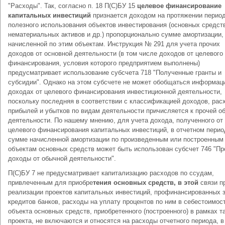
"Расходы". Так, согласно п. 18 П(С)БУ 15
целевое финансирование
капитальных инвестиций
признается доходом на протяжении перио
полезного использования объектов инвестирования (основных средст
нематериальных активов и др.) пропорционально сумме амортизации,
начисленной по этим объектам. Инструкция № 291 для учета прочих
доходов от основной деятельности (в том числе доходов от целевого
финансирования, условия которого предприятием выполнены)
предусматривает использование субсчета 718 "Полученные гранты и
субсидии". Однако на этом субсчете не может обобщаться информац
доходах от целевого финансирования инвестиционной деятельности,
поскольку последняя в соответствии с классификацией доходов, рас
прибылей и убытков по видам деятельности причисляется к прочей о
деятельности. По нашему мнению, для учета дохода, полученного от
целевого финансирования капитальных инвестиций, в отчетном перио
сумме начисленной амортизации по произведенным или построенным
объектам основных средств может быть использован субсчет 746 "Пр
доходы от обычной деятельности".
П(С)БУ 7 не предусматривает капитализацию расходов по ссудам,
привлеченным для приобре
тения основных средств, в этой
связи п
реализации проектов капитальных инвестиций, профинансированных з
кредитов банков, расходы на уплату процентов по ним в себестоимос
объекта основных средств, приобретенного (построенного) в рамках т
проекта, не включаются и относятся на расходы отчетного периода, в