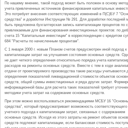
По нашему мнению, такой подход может быть положен в основу мето
учета привлеченных источников финансирования капитальных инвест
Это потребует внесения соответствующих изменений в П(С)БУ 7 "Ос
средства" и доработки Инструкции № 291. Для доработки последней 
быть предложена бухгалтерская запись капитализации процентов по 
привлекаемым для финансирования инвестиционных проектов: по деб
счета 15 "Капитальные инвестиции" в корреспонденции с кредитом су
684 "Расчеты по начисленным процентам".
С 1 января 2000 г. новым Планом счетов предусмотрен иной подход к
капитализации затрат на улучшения состояния основных средств. Од
не дает четкого определения относительно порядка учета капитализ
расходов на ремонты основных средств. Вместе с тем в ходе анализ
отдачи от проектируемого производства такие расходы учитываются 
определения показателей ликвидационной стоимости объектов основ
средств, общей суммы инвестиционных и ряда других затрат. Формир
информационной базы для расчета таких показателей требует уточне
методики учета затрат на содержание основных средств.
При этом можно воспользоваться рекомендациями МСБУ 16 "Основн
средства", который предусматривает возможность соответствующего
учетного подхода к капитализации затрат, связанных с содержанием
основных средств. Исходя из этого затраты на ремонт объектов осно
средств подлежат капитализации, если балансовая стоимость поступ