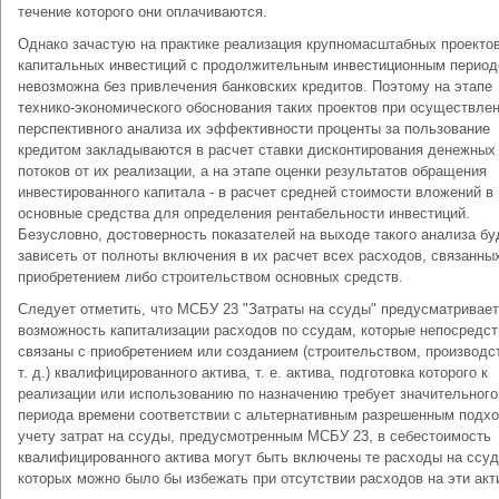
течение которого они оплачиваются.
Однако зачастую на практике реализация крупномасштабных проекто
капитальных инвестиций с продолжительным инвестиционным перио
невозможна без привлечения банковских кредитов. Поэтому на этапе
технико-экономического обоснования таких проектов при осуществле
перспективного анализа их эффективности проценты за пользование
кредитом закладываются в расчет ставки дисконтирования денежных
потоков от их реализации, а на этапе оценки результатов обращения
инвестированного капитала - в расчет средней стоимости вложений в
основные средства для определения рентабельности инвестиций.
Безусловно, достоверность показателей на выходе такого анализа бу
зависеть от полноты включения в их расчет всех расходов, связанны
приобретением либо строительством основных средств.
Следует отметить, что МСБУ 23 "Затраты на ссуды" предусматривает
возможность капитализации расходов по ссудам, которые непосредс
связаны с приобретением или созданием (строительством, производс
т. д.) квалифицированного актива, т. е. актива, подготовка которого к
реализации или использованию по назначению требует значительного
периода времени соответствии с альтернативным разрешенным подхо
учету затрат на ссуды, предусмотренным МСБУ 23, в себестоимость
квалифицированного актива могут быть включены те расходы на ссуд
которых можно было бы избежать при отсутствии расходов на эти акт