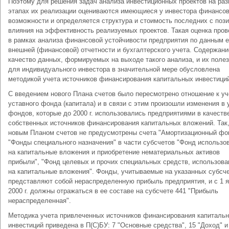
Поэтому для решения задач анализа инвестиционных проектов на ра
этапах их реализации оцениваются имеющиеся у инвестора финансо
возможности и определяется структура и стоимость последних с пози
влияния на эффективность реализуемых проектов. Такая оценка пров
в рамках анализа финансовой устойчивости предприятия по данным е
внешней (финансовой) отчетности и бухгалтерского учета. Содержани
качество данных, формируемых на выходе такого анализа, и их поле
для индивидуального инвестора в значительной мере обусловлена
методикой учета источников финансирования капитальных инвестици
С введением нового Плана счетов было пересмотрено отношение к уч
уставного фонда (капитала) и в связи с этим произошли изменения в 
фондов, которые до 2000 г. использовались предприятиями в качеств
собственных источников финансирования капитальных вложений. Так
новым Планом счетов не предусмотрены счета "Амортизационный фо
"Фонды специального назначения" в части субсчетов "Фонд использо
на капитальные вложения и приобретение нематериальных активов
прибыли", "Фонд целевых и прочих специальных средств, использов
на капитальные вложения". Фонды, учитываемые на указанных субсче
представляют собой нераспределенную прибыль предприятия, и с 1 
2000 г. должны отражаться в ее составе на субсчете 441 "Прибыль
нераспределенная".
Методика учета привлеченных источников финансирования капиталь
инвестиций приведена в П(С)БУ: 7 "Основные средства", 15 "Доход" и