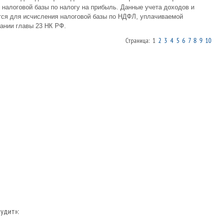
 налоговой базы по налогу на прибыль. Данные учета доходов и
тся для исчисления налоговой базы по НДФЛ, уплачиваемой
ании главы 23 НК РФ.
Страница: 1
2
3
4
5
6
7
8
9
10
аудит»: