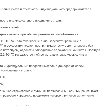
изация учета и отчетность индивидуального предпринимателя
тность индивидуального предпринимателя.
ринимателей
едпринимателя при общем режиме налогообложения
11 НК РФ - это физические лица, зарегистрированные в
К РФ и осуществляющие предпринимательскую деятельность без
ые нотариусы, адвокаты, учредившие адвокатские кабинеты. Порядок
22.1 ФЗ "О государственной регистрации юридических лиц и
то индивидуальный предприниматель с доходов от своей
исчисление и уплату:
 РФ;
РФ;
енсионное страхование с сумм, выплачиваемых наемным работникам
-правового характера, предметом которых является выполнение