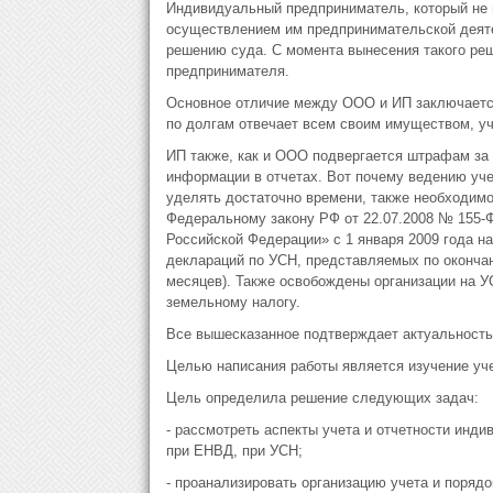
Индивидуальный предприниматель, который не в
осуществлением им предпринимательской деяте
решению суда. С момента вынесения такого реш
предпринимателя.
Основное отличие между ООО и ИП заключается
по долгам отвечает всем своим имуществом, у
ИП также, как и ООО подвергается штрафам за 
информации в отчетах. Вот почему ведению уч
уделять достаточно времени, также необходимо
Федеральному закону РФ от 22.07.2008 № 155-Ф
Российской Федерации» с 1 января 2009 года 
деклараций по УСН, представляемых по окончан
месяцев). Также освобождены организации на У
земельному налогу.
Все вышесказанное подтверждает актуальность
Целью написания работы является изучение уче
Цель определила решение следующих задач:
- рассмотреть аспекты учета и отчетности инд
при ЕНВД, при УСН;
- проанализировать организацию учета и поряд