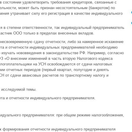
 состоянии удовлетворить требования кредиторов, связанные с
льности, может быть признан несостоятельным (банкротом) по
ения утрачивает силу его регистрация в качестве индивидуального
 в степени ответственности, так индивидуальный предприниматель
частник ООО только в пределах внесенных вкладов.
несвоевременную сдачу отчетности, либо за намеренное искажение
ета и отчетности индивидуальных предпринимателей необходимо
 изучать нововведения в законодательстве РФ. Например, согласно
З «О внесении изменений в часть вторую Налогового кодекса
налогоплательщики на УСН освобождаются от сдачи налоговых
ии отчетных периодов (первый квартал, полугодие и девять
СН от сдачи авансовых расчетов по транспортному налогу и
 исследуемой темы.
та и отчетности индивидуального предпринимателя.
ивидуального предпринимателя: при общем режиме налогообложения,
ок формирования отчетности индивидуального предпринимателя