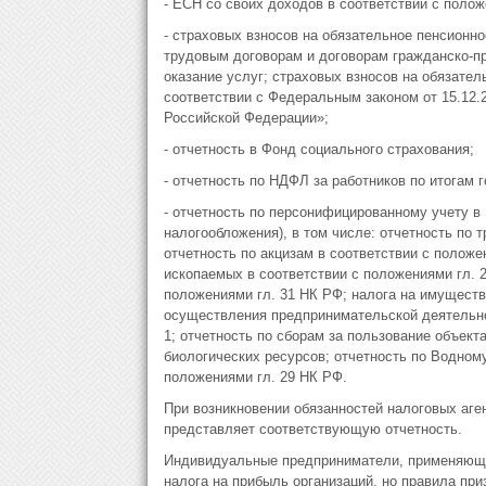
- ЕСН со своих доходов в соответствии с полож
- страховых взносов на обязательное пенсионн
трудовым договорам и договорам гражданско-пр
оказание услуг; страховых взносов на обязате
соответствии с Федеральным законом от 15.12.
Российской Федерации»;
- отчетность в Фонд социального страхования;
- отчетность по НДФЛ за работников по итогам г
- отчетность по персонифицированному учету в
налогообложения), в том числе: отчетность по 
отчетность по акцизам в соответствии с положе
ископаемых в соответствии с положениями гл. 2
положениями гл. 31 НК РФ; налога на имуществ
осуществления предпринимательской деятельнос
1; отчетность по сборам за пользование объект
биологических ресурсов; отчетность по Водному
положениями гл. 29 НК РФ.
При возникновении обязанностей налоговых аге
представляет соответствующую отчетность.
Индивидуальные предприниматели, применяющи
налога на прибыль организаций, но правила пр