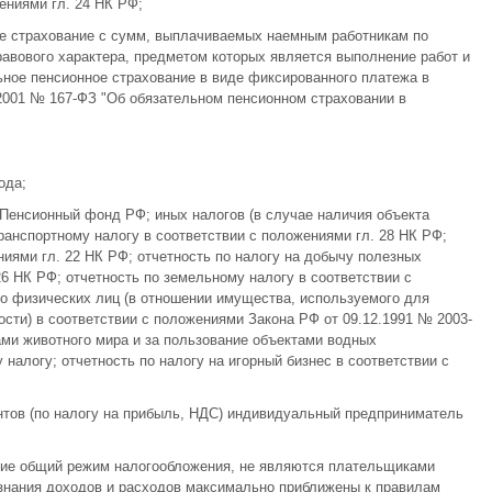
ениями гл. 24 НК РФ;
ое страхование с сумм, выплачиваемых наемным работникам по
авового характера, предметом которых является выполнение работ и
льное пенсионное страхование в виде фиксированного платежа в
2001 № 167-ФЗ "Об обязательном пенсионном страховании в
ода;
 Пенсионный фонд РФ; иных налогов (в случае наличия объекта
транспортному налогу в соответствии с положениями гл. 28 НК РФ;
ниями гл. 22 НК РФ; отчетность по налогу на добычу полезных
6 НК РФ; отчетность по земельному налогу в соответствии с
о физических лиц (в отношении имущества, используемого для
ти) в соответствии с положениями Закона РФ от 09.12.1991 № 2003-
ами животного мира и за пользование объектами водных
 налогу; отчетность по налогу на игорный бизнес в соответствии с
нтов (по налогу на прибыль, НДС) индивидуальный предприниматель
е общий режим налогообложения, не являются плательщиками
изнания доходов и расходов максимально приближены к правилам